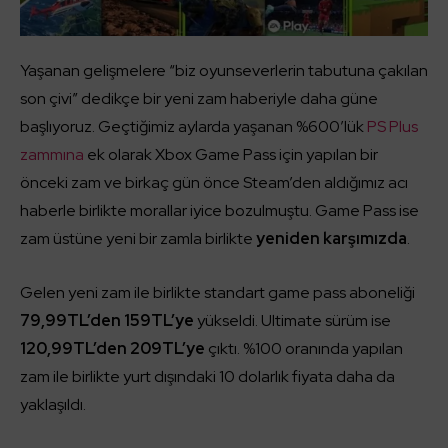
Yaşanan gelişmelere “biz oyunseverlerin tabutuna çakılan
son çivi” dedikçe bir yeni zam haberiyle daha güne
başlıyoruz. Geçtiğimiz aylarda yaşanan %600’lük
PS Plus
zammına
ek olarak Xbox Game Pass için yapılan bir
önceki zam ve birkaç gün önce Steam’den aldığımız acı
haberle birlikte morallar iyice bozulmuştu. Game Pass ise
zam üstüne yeni bir zamla birlikte
yeniden karşımızda
.
Gelen yeni zam ile birlikte standart game pass aboneliği
79,99TL’den 159TL’ye
yükseldi. Ultimate sürüm ise
120,99TL’den 209TL’ye
çıktı. %100 oranında yapılan
zam ile birlikte yurt dışındaki 10 dolarlık fiyata daha da
yaklaşıldı.