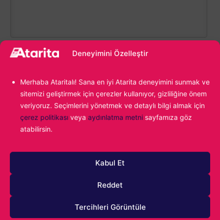
Deneyimini Özelleştir
0
YORUM
Merhaba Ataritalı! Sana en iyi Atarita deneyimini sunmak ve
sitemizi geliştirmek için çerezler kullanıyor, gizliliğine önem
veriyoruz. Seçimlerini yönetmek ve detaylı bilgi almak için
çerez politikası
veya
aydınlatma metni
sayfamıza göz
atabilirsin.
Daha Fazla Atarita
Kabul Et
Reddet
Oyun Makaleleri
Ne Hissedeceğini Bilememek: League of Legends
Tercihleri Görüntüle
Classic Oynadık