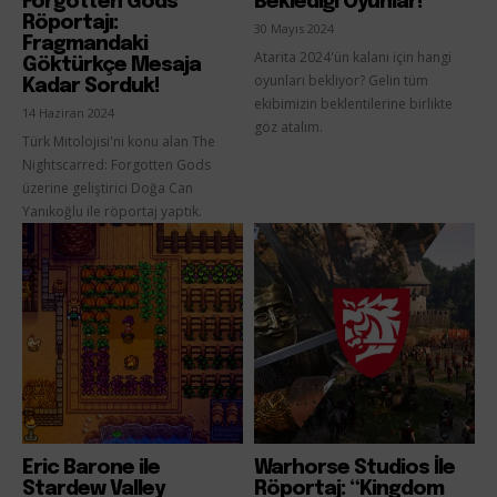
Forgotten Gods”
Beklediği Oyunlar!
Röportajı:
30 Mayıs 2024
Fragmandaki
Atarita 2024'ün kalanı için hangi
Göktürkçe Mesaja
oyunları bekliyor? Gelin tüm
Kadar Sorduk!
ekibimizin beklentilerine birlikte
14 Haziran 2024
göz atalım.
Türk Mitolojisi'ni konu alan The
Nightscarred: Forgotten Gods
üzerine geliştirici Doğa Can
Yanıkoğlu ile röportaj yaptık.
Eric Barone ile
Warhorse Studios İle
Stardew Valley
Röportaj: “Kingdom