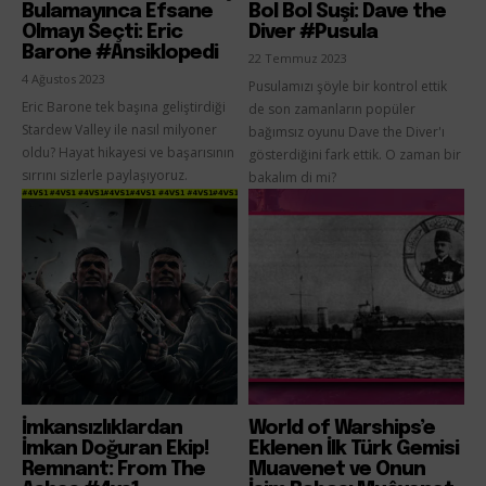
Bulamayınca Efsane
Bol Bol Suşi: Dave the
Olmayı Seçti: Eric
Diver #Pusula
Barone #Ansiklopedi
22 Temmuz 2023
4 Ağustos 2023
Pusulamızı şöyle bir kontrol ettik
Eric Barone tek başına geliştirdiği
de son zamanların popüler
Stardew Valley ile nasıl milyoner
bağımsız oyunu Dave the Diver'ı
oldu? Hayat hikayesi ve başarısının
gösterdiğini fark ettik. O zaman bir
sırrını sizlerle paylaşıyoruz.
bakalım di mi?
İmkansızlıklardan
World of Warships’e
İmkan Doğuran Ekip!
Eklenen İlk Türk Gemisi
Remnant: From The
Muavenet ve Onun