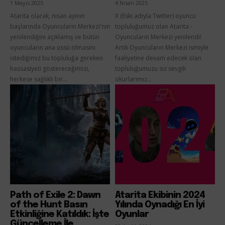
1 Mayıs 2025
4 Nisan 2025
Atarita olarak, nisan ayının
X (Eski adıyla Twitter) oyuncu
başlarında Oyuncuların Merkezi'nin
topluluğumuz olan Atarita -
yenilendiğini açıklamış ve bütün
Oyuncuların Merkezi yenilendi!
oyuncuların ana üssü olmasını
Artık Oyuncuların Merkezi ismiyle
istediğimiz bu topluluğa gereken
faaliyetine devam edecek olan
hassasiyeti göstereceğimizi,
topluluğumuzu siz sevgili
herkese sağlıklı bir...
okurlarımız...
Path of Exile 2: Dawn
Atarita Ekibinin 2024
of the Hunt Basın
Yılında Oynadığı En İyi
Etkinliğine Katıldık: İşte
Oyunlar
Güncelleme İle