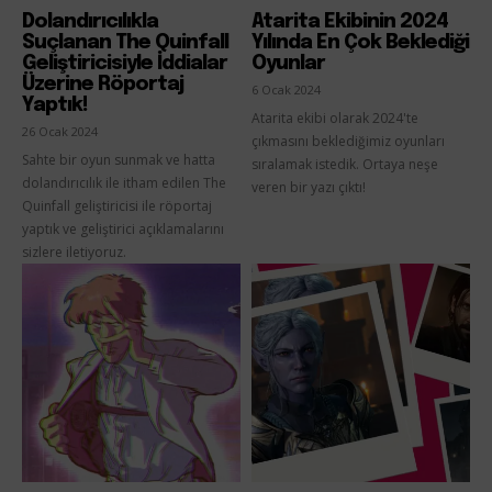
Dolandırıcılıkla
Atarita Ekibinin 2024
Suçlanan The Quinfall
Yılında En Çok Beklediği
Geliştiricisiyle İddialar
Oyunlar
Üzerine Röportaj
6 Ocak 2024
Yaptık!
Atarita ekibi olarak 2024'te
26 Ocak 2024
çıkmasını beklediğimiz oyunları
Sahte bir oyun sunmak ve hatta
sıralamak istedik. Ortaya neşe
dolandırıcılık ile itham edilen The
veren bir yazı çıktı!
Quinfall geliştiricisi ile röportaj
yaptık ve geliştirici açıklamalarını
sizlere iletiyoruz.