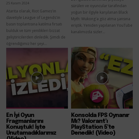
25 Kasım 2024
sürülen ve oyuncular tarafından
Atarita olarak, Riot Games'in
yoğun bir ilgiyle karşılanan Black
davetiyle League of Legends'in
Myth: Wukong'a göz atma şansına
basın toplantısına katılma fırsatı
eriştik. Yeniden yapılanan YouTube
bulduk ve tüm yenilikleri bizzat
kanalımızda sizler...
geliştiricilerden dinledik. Şimdi de
öğrendiğimiz her şeyi...
En İyi Oyun
Konsolda FPS Oynanır
Fragmanlarını
Mı? Valorant’ı
Konuştuk! İşte
PlayStation 5’te
Unutamadıklarımız
Denedik! (Video)