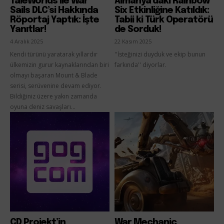
TaleWorlds ile War
Almanya’daki Rainbow
Sails DLC’si Hakkında
Six Etkinliğine Katıldık:
Röportaj Yaptık: İşte
Tabii ki Türk Operatörü
Yanıtlar!
de Sorduk!
4 Aralık 2025
22 Kasım 2025
Kendi türünü yaratarak yıllardır
''İsteğinizi duyduk ve ekip bunun
ülkemizin gurur kaynaklarından biri
farkında'' diyorlar.
olmayı başaran Mount & Blade
serisi, serüvenine devam ediyor.
Bildiğiniz üzere yakın zamanda
oyuna deniz savaşları...
CD Projekt’in
War Mechanic