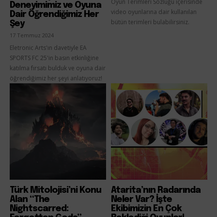
Oyun Terimleri Sözlüğü içerisinde
Deneyimimiz ve Oyuna
video oyunlarına dair kullanılan
Dair Öğrendiğimiz Her
bütün terimleri bulabilirsiniz.
Şey
17 Temmuz 2024
Eletronic Arts'ın davetiyle EA
SPORTS FC 25'in basın etkinliğine
katılma fırsatı bulduk ve oyuna dair
öğrendiğimiz her şeyi anlatıyoruz!
Türk Mitolojisi’ni Konu
Atarita’nın Radarında
Alan “The
Neler Var? İşte
Nightscarred:
Ekibimizin En Çok