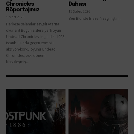
Chronicles
Dahası
Röportajımız
15 Şubat 2026
1 Mart 2026
Ben Blonde Blazer'ı seçmiştim.
Herkese selamlar sevgili Atarita
okurları! Bugün sizlere yerli oyun
Undead Chronicles ile geldik. 1923
İstanbul'unda geçen zombili
aksiyon-korku oyunu Undead
Chronicles, eski dönem
klasikleşmiş...