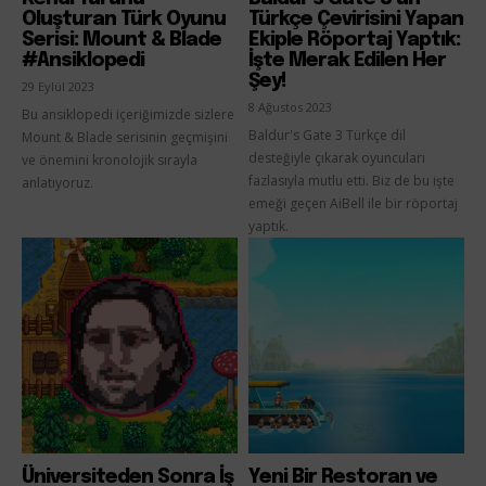
Oluşturan Türk Oyunu
Türkçe Çevirisini Yapan
Serisi: Mount & Blade
Ekiple Röportaj Yaptık:
#Ansiklopedi
İşte Merak Edilen Her
Şey!
29 Eylül 2023
8 Ağustos 2023
Bu ansiklopedi içeriğimizde sizlere
Baldur's Gate 3 Türkçe dil
Mount & Blade serisinin geçmişini
desteğiyle çıkarak oyuncuları
ve önemini kronolojik sırayla
fazlasıyla mutlu etti. Biz de bu işte
anlatıyoruz.
emeği geçen AiBell ile bir röportaj
yaptık.
Üniversiteden Sonra İş
Yeni Bir Restoran ve