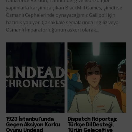
Daha önce Verdun, Tannenberg ve Isonzo gibi
yapımlarla karşımıza çıkan BlackMill Games, şimdi ise
Osmanlı Cephelerinde oynayacağımız Gallipoli için
hazırlık yapıyor. Çanakkale semalarında İngiliz veya
Osmanlı İmparatorluğunun askeri olarak...
1923 İstanbul’unda
Dispatch Röportajı:
Geçen Aksiyon Korku
Türkçe Dil Desteği,
Oyunu Undead
Türün Geleceği ve