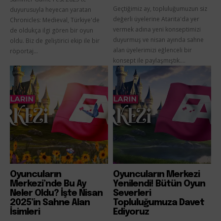
Geçtiğimiz ay, topluluğumuzun siz
duyurusuyla heyecan yaratan
değerli üyelerine Atarita'da yer
Chronicles: Medieval, Türkiye'de
vermek adına yeni konseptimizi
de oldukça ilgi gören bir oyun
duyurmuş ve nisan ayında sahne
oldu. Biz de geliştirici ekip ile bir
alan üyelerimizi eğlenceli bir
röportaj...
konsept ile paylaşmıştık....
Oyuncuların
Oyuncuların Merkezi
Merkezi’nde Bu Ay
Yenilendi! Bütün Oyun
Neler Oldu? İşte Nisan
Severleri
2025’in Sahne Alan
Topluluğumuza Davet
İsimleri
Ediyoruz