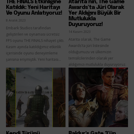
THE FINALS Etkinliğine
Atarita’nın, The Game
Katıldık: Yeni Haritayı
Awards’ta Jüri Olarak
Ve Oyunu Anlatıyoruz!
Yer Aldığını Büyük Bir
Mutlulukla
8 Aralık 2023
Duyuruyoruz!
Embark Studios tarafından
14 Kasım 2023
geliştirilen ve oynaması ücretsiz
Atarita olarak, The Game
FPS oyunu THE FINALS nihayet çıktı.
Awards'ta jüri listesinde
Kasım ayında katıldığımız etkinlik
olduğumuzu ve ülkemizin
içerisinde oyunu deneyimleme
temsilcilerinden olarak yer
şansına erişmiştik. Yeni haritası...
aldığımızı mutlulukla duyuruyoruz.
Kendi Türünü
Baldur’s Gate 3’ün