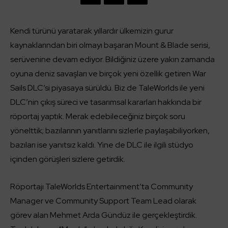
Kendi türünü yaratarak yıllardır ülkemizin gurur
kaynaklarından biri olmayı başaran Mount & Blade serisi,
serüvenine devam ediyor. Bildiğiniz üzere yakın zamanda
oyuna deniz savaşları ve birçok yeni özellik getiren War
Sails DLC’si piyasaya sürüldü. Biz de TaleWorlds ile yeni
DLC’nin çıkış süreci ve tasarımsal kararları hakkında bir
röportaj yaptık. Merak edebileceğiniz birçok soru
yönelttik; bazılarının yanıtlarını sizlerle paylaşabiliyorken,
bazıları ise yanıtsız kaldı. Yine de DLC ile ilgili stüdyo
içinden görüşleri sizlere getirdik.
Röportajı TaleWorlds Entertainment’ta Community
Manager ve Community Support Team Lead olarak
görev alan Mehmet Arda Gündüz ile gerçekleştirdik.