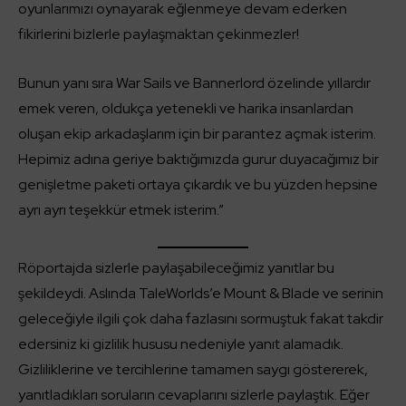
oyunlarımızı oynayarak eğlenmeye devam ederken
fikirlerini bizlerle paylaşmaktan çekinmezler!
Bunun yanı sıra War Sails ve Bannerlord özelinde yıllardır
emek veren, oldukça yetenekli ve harika insanlardan
oluşan ekip arkadaşlarım için bir parantez açmak isterim.
Hepimiz adına geriye baktığımızda gurur duyacağımız bir
genişletme paketi ortaya çıkardık ve bu yüzden hepsine
ayrı ayrı teşekkür etmek isterim.”
Röportajda sizlerle paylaşabileceğimiz yanıtlar bu
şekildeydi. Aslında TaleWorlds’e Mount & Blade ve serinin
geleceğiyle ilgili çok daha fazlasını sormuştuk fakat takdir
edersiniz ki gizlilik hususu nedeniyle yanıt alamadık.
Gizliliklerine ve tercihlerine tamamen saygı göstererek,
yanıtladıkları soruların cevaplarını sizlerle paylaştık. Eğer