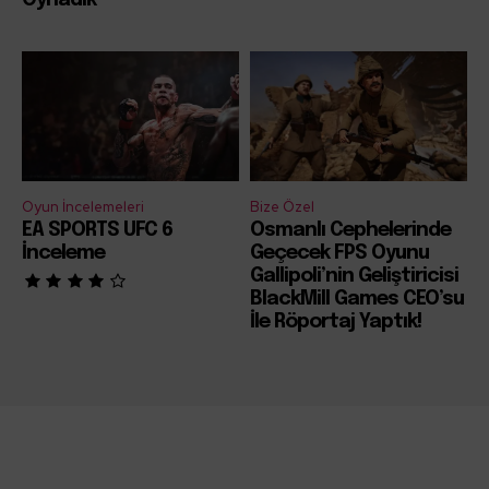
Oyun İncelemeleri
Bize Özel
EA SPORTS UFC 6
Osmanlı Cephelerinde
İnceleme
Geçecek FPS Oyunu
Gallipoli’nin Geliştiricisi
BlackMill Games CEO’su
İle Röportaj Yaptık!