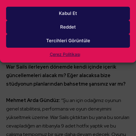
forumlarımızdan zamanı geldiğinde duyurular yapılacaktır
Kabul Et
ancak şu an için burada duyuracağımız yeni bir içerik vs.
bulunmuyor.”
Reddet
Tercihleri Görüntüle
“Geliştirmeye devam”
Çerez Politikası
War Sails ilerleyen dönemde kendi içinde içerik
güncellemeleri alacak mı? Eğer alacaksa bize
stüdyonun planlarından bahsetme şansınız var mı?
Mehmet Arda Gündüz:
“Şu an için odağımız oyunun
genel stabilitesi, performansı ve oyun deneyimini
yükseltmek üzerine. War Sails çıktıktan bu yana bu soruları
cevapladığım an itibarıyla 9 adet hotfix yaptık ve bu
çalışma tempomuz bir süre daha devam edecek. Oyunu