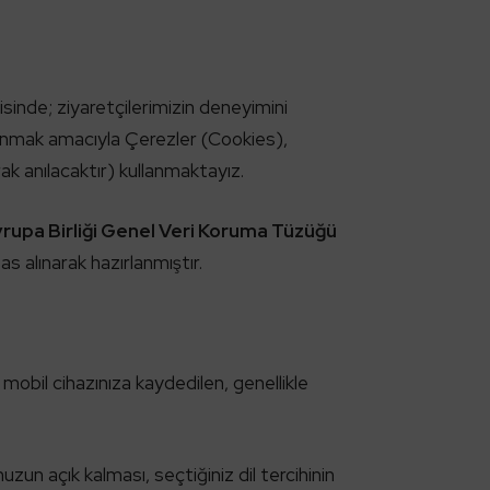
isinde; ziyaretçilerimizin deneyimini
m sunmak amacıyla Çerezler (Cookies),
ak anılacaktır) kullanmaktayız.
rupa Birliği Genel Veri Koruma Tüzüğü
s alınarak hazırlanmıştır.
a mobil cihazınıza kaydedilen, genellikle
zun açık kalması, seçtiğiniz dil tercihinin