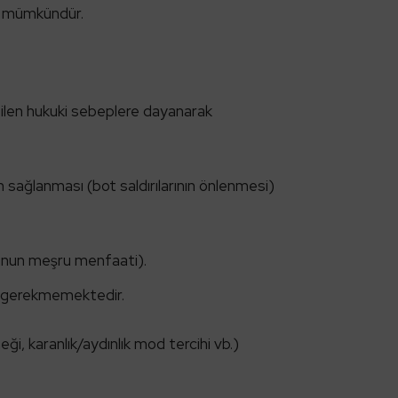
de mümkündür.
rtilen hukuki sebeplere dayanarak
n sağlanması (bot saldırılarının önlenmesi)
unun meşru menfaati).
ası gerekmemektedir.
eği, karanlık/aydınlık mod tercihi vb.)