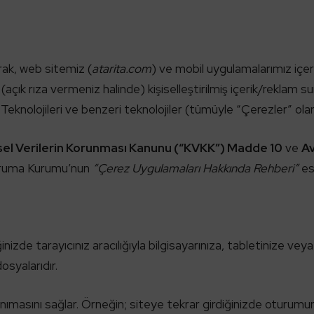
rak, web sitemiz (
atarita.com
) ve mobil uygulamalarımız içer
e (açık rıza vermeniz halinde) kişiselleştirilmiş içerik/rekla
 Teknolojileri ve benzeri teknolojiler (tümüyle “Çerezler” olar
şisel Verilerin Korunması Kanunu (“KVKK”) Madde 10
ve
Av
 Koruma Kurumu’nun
“Çerez Uygulamaları Hakkında Rehberi”
esa
inizde tarayıcınız aracılığıyla bilgisayarınıza, tabletinize vey
syalarıdır.
nımasını sağlar. Örneğin; siteye tekrar girdiğinizde oturumunu