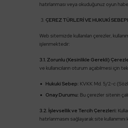
hatırlanması veya okuduğunuz oyun haberl
ÇEREZ TÜRLERİ VE HUKUKİ SEBEP
Web sitemizde kullanılan çerezler, kullan
işlenmektedir:
3.1. Zorunlu (Kesinlikle Gerekli) Çerezle
ve kullanıcıların oturum açabilmesi için te
Hukuki Sebep:
KVKK Md. 5/2-c (Sözle
Onay Durumu:
Bu çerezler sitenin çal
3.2. İşlevsellik ve Tercih Çerezleri:
Kulla
hatırlanmasını sağlayarak site kullanımını ki