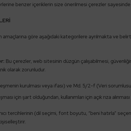
erine benzer içeriklerin size önerilmesi çerezler sayesin
LERİ
ım amaçlarına göre aşağıdaki kategorilere ayrılmakta ve beli
r:
Bu çerezler, web sitesinin düzgün çalışabilmesi, güvenliği
knik olarak zorunludur.
şmenin kurulması veya ifası) ve Md. 5/2-f (Veri sorumlus
ışması için şart olduğundan, kullanımları için açık rıza alınm
nıcı tercihlerinin (dil seçimi, font boyutu, “beni hatırla” seçen
şiselleştirir.