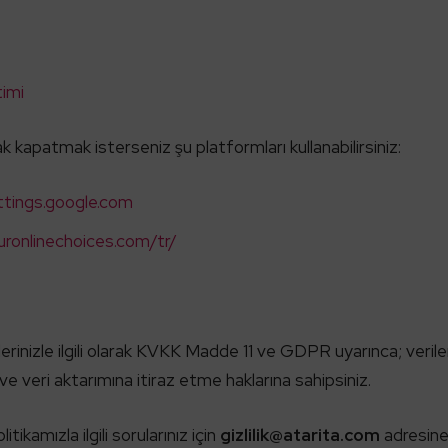
imi
k kapatmak isterseniz şu platformları kullanabilirsiniz:
ttings.google.com
uronlinechoices.com/tr/
rilerinizle ilgili olarak KVKK Madde 11 ve GDPR uyarınca; verile
ve veri aktarımına itiraz etme haklarına sahipsiniz.
ikamızla ilgili sorularınız için
gizlilik@atarita.com
adresine