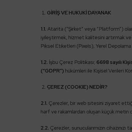
GİRİŞ VE HUKUKİ DAYANAK
1.1.
Atarita (“Şirket” veya “Platform”) ola
iyileştirmek, hizmet kalitesini artırmak v
Piksel Etiketleri (Pixels), Yerel Depolama
1.2.
İşbu Çerez Politikası;
6698 sayılı Ki
(“GDPR”)
hükümleri ile Kişisel Verileri
ÇEREZ (COOKIE) NEDİR?
2.1.
Çerezler, bir web sitesini ziyaret ettiğ
harf ve rakamlardan oluşan küçük metin do
2.2.
Çerezler, sunucularımızın cihazınızı ta