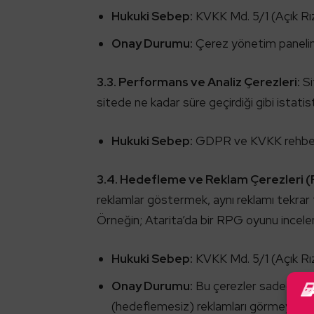
Hukuki Sebep:
KVKK Md. 5/1 (Açık Rı
Onay Durumu:
Çerez yönetim panelind
3.3. Performans ve Analiz Çerezleri:
Si
sitede ne kadar süre geçirdiği gibi istatist
Hukuki Sebep:
GDPR ve KVKK rehberleri
3.4. Hedefleme ve Reklam Çerezleri (
reklamlar göstermek, aynı reklamı tekrar t
Örneğin; Atarita’da bir RPG oyunu incele
Hukuki Sebep:
KVKK Md. 5/1 (Açık Rı
Onay Durumu:
Bu çerezler sadece açık
(hedeflemesiz) reklamları görmeye dev