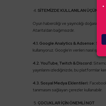
SİTEMİZDE KULLANILAN ÜÇÜNCÜ
Oyun haberciliği ve yayıncılığı doğası gereği
Atarita’dan bağımsızdır.
4.1. Google Analytics & Adsense:
Site t
kullanıyoruz. Google’ın verileri nasıl işlediğ
4.2. YouTube, Twitch & Discord:
Sitemiz
yayınlarını izlediğinizde, bu platformlar ken
4.3. Sosyal Medya Eklentileri:
Facebook, 
tanımasını sağlayan çerezler kullanabilir.
ÇOCUKLAR İÇİN ÖNEMLİ NOT