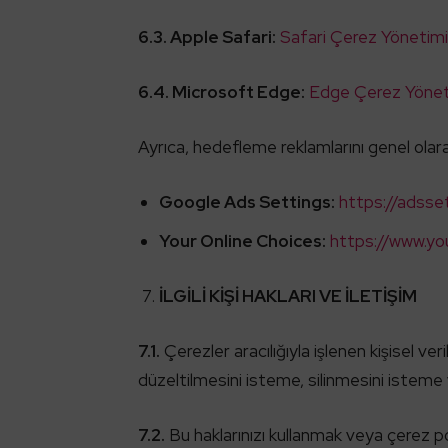
6.3. Apple Safari:
Safari Çerez Yönetimi
6.4. Microsoft Edge:
Edge Çerez Yönet
Ayrıca, hedefleme reklamlarını genel olara
Google Ads Settings:
https://adsse
Your Online Choices:
https://www.yo
İLGİLİ KİŞİ HAKLARI VE İLETİŞİM
7.1.
Çerezler aracılığıyla işlenen kişisel ve
düzeltilmesini isteme, silinmesini isteme 
7.2.
Bu haklarınızı kullanmak veya çerez polit