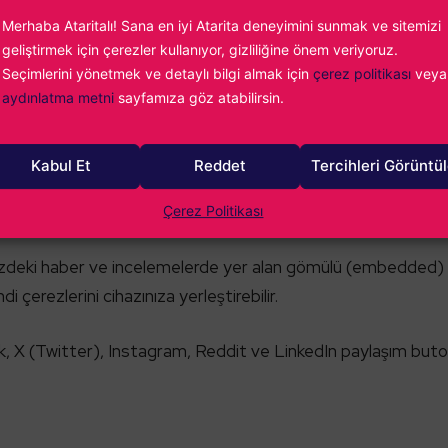
Merhaba Ataritalı! Sana en iyi Atarita deneyimini sunmak ve sitemizi
 TARAF ÇEREZLER
geliştirmek için çerezler kullanıyor, gizliliğine önem veriyoruz.
Seçimlerini yönetmek ve detaylı bilgi almak için
çerez politikası
veya
, sitemizde üçüncü taraf sağlayıcılara ait çerezler bulunabilir. 
aydınlatma metni
sayfamıza göz atabilirsin.
Kabul Et
Reddet
Tercihleri Görüntü
rafiğini ölçmek, kullanıcı davranışlarını analiz etmek ve rekl
i hakkında detaylı bilgi için:
Google Gizlilik ve Şartlar
.
Çerez Politikası
deki haber ve incelemelerde yer alan gömülü (embedded) 
di çerezlerini cihazınıza yerleştirebilir.
X (Twitter), Instagram, Reddit ve LinkedIn paylaşım butonlar