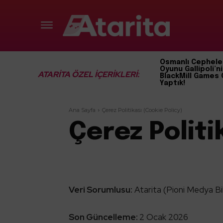
Osmanlı Cephele
Oyunu Gallipoli’ni
ATARİTA ÖZEL İÇERİKLERİ:
BlackMill Games 
Yaptık!
Ana Sayfa
Çerez Politikası (Cookie Policy)
Çerez Politi
Veri Sorumlusu:
Atarita (Pioni Medya Bi
Son Güncelleme:
2 Ocak 2026