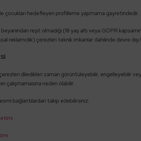
inde çocukları hedefleyen profilleme yapmama gayretindedir.
ya beyanından reşit olmadığı (18 yaş altı veya GDPR kapsamında
al reklamcılık) çerezleri teknik imkanlar dahilinde devre dışı bı
Sİ
k çerezleri diledikleri zaman görüntüleyebilir, engelleyebilir ve
nın çalışmamasına neden olabilir.
esmi bağlantılardan takip edebilirsiniz:
etimi
timi