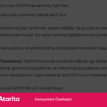
za) veya GDPR kapsamında Açık Rıza.
en onay vermeniz halinde aktif olur.
temizin kaç kişi tarafından ziyaret edildiği, hangi oyun incele
iksel verileri toplar. Bu veriler sitemizi geliştirmemize yardım
 uyarınca, anonimleştirilmiş istatistikler haricindeki takip 
Pazarlama):
Platformumuzda sunulması hâlinde; İlgi alanların
ekrar görmenizi engellemek ve reklam kampanyalarının verimli
mesi okuduysanız, başka sitelerde size RPG oyun reklamları 
za) ve GDPR Md. 6/1-a (Açık Rıza).
 rıza vermeniz halinde çalıştırılır. Rızanızı vermezseniz si
Deneyimini Özelleştir
am edebilirsiniz.