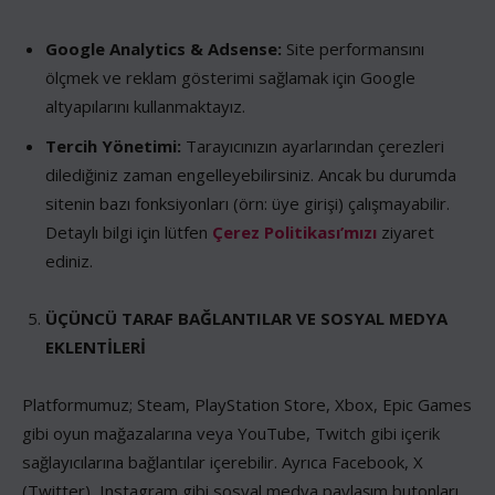
Google Analytics & Adsense:
Site performansını
ölçmek ve reklam gösterimi sağlamak için Google
altyapılarını kullanmaktayız.
Tercih Yönetimi:
Tarayıcınızın ayarlarından çerezleri
dilediğiniz zaman engelleyebilirsiniz. Ancak bu durumda
sitenin bazı fonksiyonları (örn: üye girişi) çalışmayabilir.
Detaylı bilgi için lütfen
Çerez Politikası’mızı
ziyaret
ediniz.
ÜÇÜNCÜ TARAF BAĞLANTILAR VE SOSYAL MEDYA
EKLENTİLERİ
Platformumuz; Steam, PlayStation Store, Xbox, Epic Games
gibi oyun mağazalarına veya YouTube, Twitch gibi içerik
sağlayıcılarına bağlantılar içerebilir. Ayrıca Facebook, X
(Twitter), Instagram gibi sosyal medya paylaşım butonları