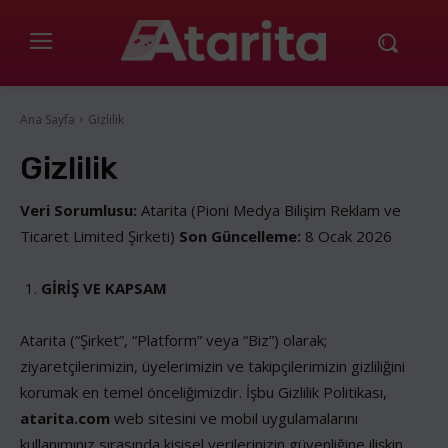
Ana Sayfa
Gizlilik
Gizlilik
Veri Sorumlusu:
Atarita (Pioni Medya Bilişim Reklam ve
Ticaret Limited Şirketi)
Son Güncelleme:
8 Ocak 2026
GİRİŞ VE KAPSAM
Atarita (“Şirket”, “Platform” veya “Biz”) olarak;
ziyaretçilerimizin, üyelerimizin ve takipçilerimizin gizliliğini
korumak en temel önceliğimizdir. İşbu Gizlilik Politikası,
atarita.com
web sitesini ve mobil uygulamalarını
kullanımınız sırasında kişisel verilerinizin güvenliğine ilişkin