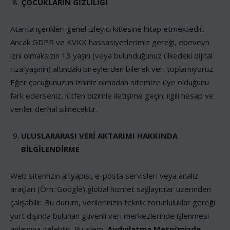
ÇOCUKLARIN GİZLİLİĞİ
Atarita içerikleri genel izleyici kitlesine hitap etmektedir.
Ancak GDPR ve KVKK hassasiyetlerimiz gereği, ebeveyn
izni olmaksızın 13 yaşın (veya bulunduğunuz ülkedeki dijital
rıza yaşının) altındaki bireylerden bilerek veri toplamıyoruz.
Eğer çocuğunuzun izniniz olmadan sitemize üye olduğunu
fark ederseniz, lütfen bizimle iletişime geçin; ilgili hesap ve
veriler derhal silinecektir.
ULUSLARARASI VERİ AKTARIMI HAKKINDA
BİLGİLENDİRME
Web sitemizin altyapısı, e-posta servisleri veya analiz
araçları (Örn: Google) global hizmet sağlayıcılar üzerinden
çalışabilir. Bu durum, verilerinizin teknik zorunluluklar gereği
yurt dışında bulunan güvenli veri merkezlerinde işlenmesi
anlamına gelebilir. Bu işlem,
Aydınlatma Metni’mizde