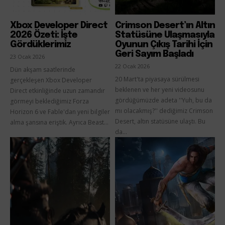
Xbox Developer Direct
Crimson Desert’ın Altın
2026 Özeti: İşte
Statüsüne Ulaşmasıyla
Gördüklerimiz
Oyunun Çıkış Tarihi İçin
Geri Sayım Başladı
23 Ocak 2026
22 Ocak 2026
Dün akşam saatlerinde
20 Mart'ta piyasaya sürülmesi
gerçekleşen Xbox Developer
beklenen ve her yeni videosunu
Direct etkinliğinde uzun zamandır
gördüğümüzde adeta ''Yuh, bu da
görmeyi beklediğimiz Forza
mı olacakmış?'' dediğimiz Crimson
Horizon 6 ve Fable'dan yeni bilgiler
Desert, altın statüsüne ulaştı. Bu
alma şansına eriştik. Ayrıca Beast...
da...