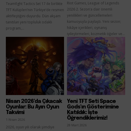
Riot Games, League of Legends
Teamfight Tactics Set 17 ile birlikte
2026 2. Sezon’a dair önemli
TFT Kulüpleri’nin Türkiye’de resmen
yenilikleri ve güncellemeleri
aktifleştiğini duyurdu. Dün akşam
kamuoyuyla paylaştı. Yeni sezon;
tanıtılan yeni topluluk odaklı
hikâye içerikleri, oynanış
program,...
iyileştirmeleri, kozmetik öğeler ve...
Nisan 2026’da Çıkacak
Yeni TFT Seti Space
Oyunlar: Bu Ayın Oyun
Gods’ın Gösterimine
Takvimi
Katıldık: İşte
Öğrendiklerimiz!
1 Nisan 2026
28 Mart 2026
2026, oyun yılı olarak şimdiye