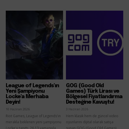
League of Legends’ın
GOG (Good Old
Yeni Şampiyonu
Games) Türk Lirası ve
Locke’a Merhaba
Bölgesel Fiyatlandırma
Deyin!
Desteğine Kavuştu!
10 Haziran 2026
3 Haziran 2026
Riot Games, League of Legends'ın
Hem klasik hem de güncel video
merakla beklenen yeni şampiyonu
oyunlarını dijital olarak satışa
Locke'u tanıttı. 26.13 yamasıyla
sunan GOG (Good Old Games)