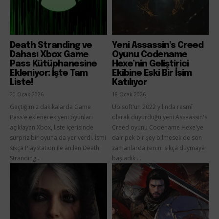
Death Stranding ve
Yeni Assassin’s Creed
Dahası Xbox Game
Oyunu Codename
Pass Kütüphanesine
Hexe’nin Geliştirici
Ekleniyor: İşte Tam
Ekibine Eski Bir İsim
Liste!
Katılıyor
20 Ocak 2026
18 Ocak 2026
Geçtiğimiz dakikalarda Game
Ubisoft'un 2022 yılında resmî
Pass'e eklenecek yeni oyunları
olarak duyurduğu yeni Assaassin's
açıklayan Xbox, liste içerisinde
Creed oyunu Codename Hexe'ye
sürpriz bir oyuna da yer verdi. İsmi
dair pek bir şey bilmesek de son
sıkça PlayStation ile anılan Death
zamanlarda ismini sıkça duymaya
Stranding...
başladık....