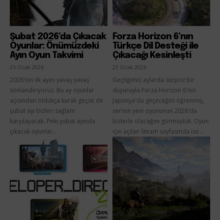
Şubat 2026’da Çıkacak
Forza Horizon 6’nın
Oyunlar: Önümüzdeki
Türkçe Dil Desteği ile
Ayın Oyun Takvimi
Çıkacağı Kesinleşti
25 Ocak 2026
23 Ocak 2026
2026'nın ilk ayını yavaş yavaş
Geçtiğimiz aylarda sürpriz bir
sonlandırıyoruz. Bu ay oyunlar
duyuruyla Forza Horizon 6'nın
açısından oldukça kurak geçse de
Japonya'da geçeceğini öğrenmiş,
şubat ayı bizleri sağlam
serinin yeni oyununun 2026'da
karşılayacak. Peki şubat ayında
bizlerle olacağını görmüştük. Oyun
çıkacak oyunlar...
için açılan Steam sayfasında ise...