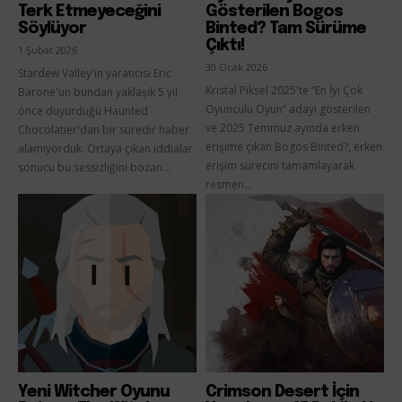
Terk Etmeyeceğini
Gösterilen Bogos
Söylüyor
Binted? Tam Sürüme
Çıktı!
1 Şubat 2026
30 Ocak 2026
Stardew Valley'in yaratıcısı Eric
Kristal Piksel 2025'te “En İyi Çok
Barone'un bundan yaklaşık 5 yıl
Oyunculu Oyun” adayı gösterilen
önce duyurduğu Haunted
ve 2025 Temmuz ayında erken
Chocolatier'dan bir süredir haber
erişime çıkan Bogos Binted?, erken
alamıyorduk. Ortaya çıkan iddialar
erişim sürecini tamamlayarak
sonucu bu sessizliğini bozan...
resmen...
Yeni Witcher Oyunu
Crimson Desert İçin