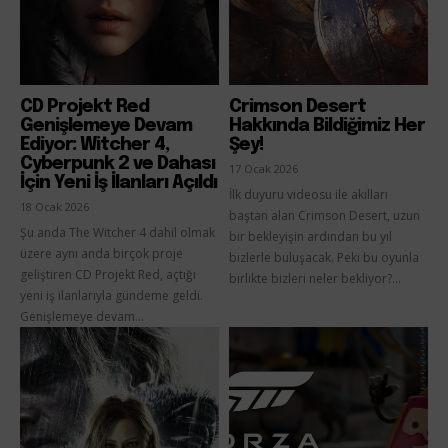
CD Projekt Red
Crimson Desert
Genişlemeye Devam
Hakkında Bildiğimiz Her
Ediyor: Witcher 4,
Şey!
Cyberpunk 2 ve Dahası
17 Ocak 2026
İçin Yeni İş İlanları Açıldı
İlk duyuru videosu ile akılları
18 Ocak 2026
baştan alan Crimson Desert, uzun
Şu anda The Witcher 4 dahil olmak
bir bekleyişin ardından bu yıl
üzere aynı anda birçok proje
bizlerle buluşacak. Peki bu oyunla
geliştiren CD Projekt Red, açtığı
birlikte bizleri neler bekliyor?...
yeni iş ilanlarıyla gündeme geldi.
Genişlemeye devam...