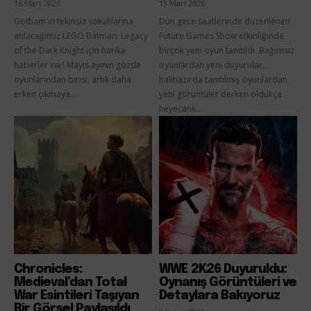
16 Mart 2026
13 Mart 2026
Gotham'ın tekinsiz sokaklarına
Dün gece saatlerinde düzenlenen
atılacağımız LEGO Batman: Legacy
Future Games Show etkinliğinde
of the Dark Knight için harika
birçok yeni oyun tanıtıldı. Bağımsız
haberler var! Mayıs ayının gözde
oyunlardan yeni duyurular,
oyunlarından birisi, artık daha
halihazırda tanıtılmış oyunlardan
erken çıkmaya...
yeni görüntüler derken oldukça
heyecanlı...
Chronicles:
WWE 2K26 Duyuruldu:
Medieval’dan Total
Oynanış Görüntüleri ve
War Esintileri Taşıyan
Detaylara Bakıyoruz
Bir Görsel Paylaşıldı