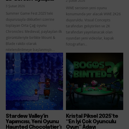
2 Şubat 2026
3 Şubat 2026
WWE serisinin yeni oyunu
Summer Game Fest 2025'teki
konumunda yer alacak WWE 2K26
duyurusuyla dikkatleri üzerine
duyuruldu. Visual Concepts
toplayan Orta Çağ oyunu
tarafından geliştirilen ve 2K
Chronicles: Medieval, paylaşılan ilk
tarafından yayınlanacak olan
görüntüleriyle birlikte Mount &
oyundan yeni videolar, kapak
Blade rakibi olarak
fotoğrafları...
nitelendirilmeye başlanmıştı....
Stardew Valley’in
Kristal Piksel 2025’te
Yapımcısı, Yeni Oyunu
“En İyi Çok Oyunculu
Haunted Chocolatier’ı
Oyun” Adayı