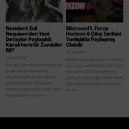
Resident Evil
Microsoft, Forza
Requiem’den Yeni
Horizon 6 Çıkış Tarihini
Detaylar Paylaşıldı:
Yanlışlıkla Paylaşmış
Karakteristik Zombiler
Olabilir
Mi?
15 Ocak 2026
16 Ocak 2026
Modern oyun dünyasının en sevilen
Dün gece gerçekleşen Resident Evil
yarış oyunu serilerinden olan Forza
Showcase'de Resident Evil
Horizon'ın 2026 içerisinde yeni
Requiem hakkında yeni oynanış
oyununa kavuşacağını bilsek de net
görüntülerine ve detaylarına
çıkış tarihi belirsizliğini koruyordu.
erişme şansına sahip olduk. Video
Forza...
boyunca Grace ve Leon...