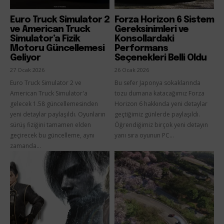
Euro Truck Simulator 2
Forza Horizon 6 Sistem
ve American Truck
Gereksinimleri ve
Simulator’a Fizik
Konsollardaki
Motoru Güncellemesi
Performans
Geliyor
Seçenekleri Belli Oldu
27 Ocak 2026
26 Ocak 2026
Euro Truck Simulator 2 ve
Bu sefer Japonya sokaklarında
American Truck Simulator'a
tozu dumana katacağımız Forza
gelecek 1.58 güncellemesinden
Horizon 6 hakkında yeni detaylar
yeni detaylar paylaşıldı. Oyunların
geçtiğimiz günlerde paylaşıldı.
sürüş fiziğini tamamen elden
Öğrendiğimiz birçok yeni detayın
geçirecek bu güncelleme, aynı
yanı sıra oyunun PC...
zamanda...