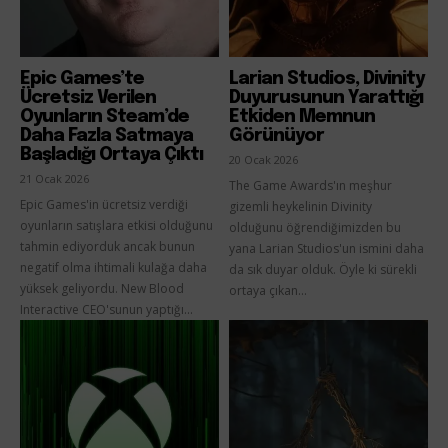
Epic Games’te
Larian Studios, Divinity
Ücretsiz Verilen
Duyurusunun Yarattığı
Oyunların Steam’de
Etkiden Memnun
Daha Fazla Satmaya
Görünüyor
Başladığı Ortaya Çıktı
20 Ocak 2026
21 Ocak 2026
The Game Awards'ın meşhur
Epic Games'in ücretsiz verdiği
gizemli heykelinin Divinity
oyunların satışlara etkisi olduğunu
olduğunu öğrendiğimizden bu
tahmin ediyorduk ancak bunun
yana Larian Studios'un ismini daha
negatif olma ihtimali kulağa daha
da sık duyar olduk. Öyle ki sürekli
yüksek geliyordu. New Blood
ortaya çıkan...
Interactive CEO'sunun yaptığı...