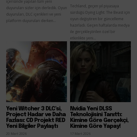
içerisinde yapılan tüm yeni
Techland, geçen yıl piyasaya
duyuruları sizler için derledik. Oyun
sürdüğü Dying Light: The Beast için
duyuruları, DLC içerikleri ve yeni
oyun değiştiren bir güncelleme
platform duyuruları derken...
hazırladı. Geçen haftalarda medya
ile gerçekleştirilen özel bir
etkinlikte yeni...
Yeni Witcher 3 DLC’si,
Nvidia Yeni DLSS
Project Hadar ve Daha
Teknolojisini Tanıttı:
Fazlası: CD Projekt RED
Kimine Göre Gerçekçi,
Yeni Bilgiler Paylaştı
Kimine Göre Yapay!
20 Mart 2026
17 Mart 2026