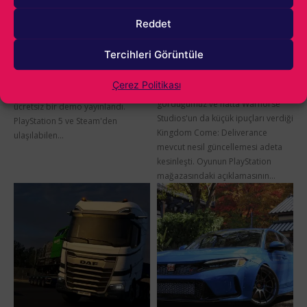
Demo Yayınlandı:
Deliverance’ın
Yaklaşık 80 GB Alan
PlayStation Açıklaması
Reddet
Gerekiyor
Değişti: Beklenen
Güncellemenin Eli
29 Ocak 2026
Tercihleri Görüntüle
Kulağında
Resident Evil Requiem'in yanı sıra
28 Ocak 2026
şubat ayının en çok beklenen
Çerez Politikası
Uzun süredir söylentilerini
oyunlarından olan Nioh 3 için
gördüğümüz ve hatta Warhorse
ücretsiz bir demo yayınlandı.
Studios'un da küçük ipuçları verdiği
PlayStation 5 ve Steam'den
Kingdom Come: Deliverance
ulaşılabilen...
mevcut nesil güncellemesi adeta
kesinleşti. Oyunun PlayStation
mağazasındaki açıklamasının...