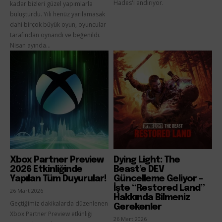
Hades'i andırıyor.
kadar bizleri güzel yapımlarla
buluşturdu. Yılı henüz yarılamasak
dahi birçok büyük oyun, oyuncular
tarafından oynandı ve beğenildi.
Nisan ayında...
Xbox Partner Preview
Dying Light: The
2026 Etkinliğinde
Beast’e DEV
Yapılan Tüm Duyurular!
Güncelleme Geliyor –
İşte “Restored Land”
26 Mart 2026
Hakkında Bilmeniz
Geçtiğimiz dakikalarda düzenlenen
Gerekenler
Xbox Partner Preview etkinliği
26 Mart 2026