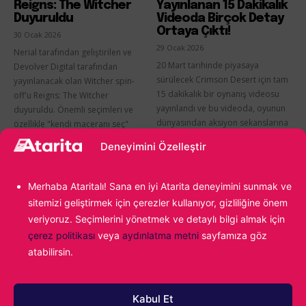
Reigns: The Witcher
Yayınlanan 15 Dakikalık
Duyuruldu
Videoda Birçok Detay
Ortaya Çıktı!
30 Ocak 2026
29 Ocak 2026
Nerial tarafından geliştirilen ve
20 Mart tarihinde piyasaya
Devolver Digital tarafından
sürülecek Crimson Desert için tam
yayınlanacak olan Witcher spin-
15 dakikalık bir oynanış videosu
off'u Reigns: The Witcher
yayınlandı ve bu videoda, oyunun
duyuruldu. Önemli seçimleri ve
dünyasından aksiyon sekanslarına
özellikle "kendi maceranı seç"
kadar her...
temasını sevenler...
Deneyimini Özelleştir
Merhaba Ataritalı! Sana en iyi Atarita deneyimini sunmak ve
sitemizi geliştirmek için çerezler kullanıyor, gizliliğine önem
veriyoruz. Seçimlerini yönetmek ve detaylı bilgi almak için
çerez politikası
veya
aydınlatma metni
sayfamıza göz
atabilirsin.
Nioh 3 İçin Yeni Bir
Kingdom Come:
Kabul Et