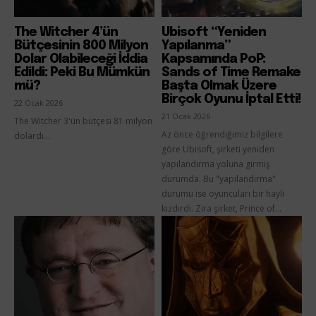
The Witcher 4’ün
Ubisoft “Yeniden
Bütçesinin 800 Milyon
Yapılanma”
Dolar Olabileceği İddia
Kapsamında PoP:
Edildi: Peki Bu Mümkün
Sands of Time Remake
mü?
Başta Olmak Üzere
Birçok Oyunu İptal Etti!
22 Ocak 2026
21 Ocak 2026
The Witcher 3'ün bütçesi 81 milyon
Az önce öğrendiğimiz bilgilere
dolardı...
göre Ubisoft, şirketi yeniden
yapılandırma yoluna girmiş
durumda. Bu "yapılandırma"
durumu ise oyuncuları bir hayli
kızdırdı. Zira şirket, Prince of...