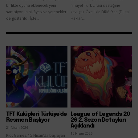
birlikte oyuna eklenecek yeni
nihayet Türk Lirası desteğine
şampiyonun hikâyesi ve yetenekleri
kavuştu. Özellikle DRM-free (Dijital
de gösterildi. İşte...
Haklar...
TFT Kulüpleri Türkiye’de
League of Legends 20
Resmen Başlıyor
26 2. Sezon Detayları
Açıklandı
21 Nisan 2026
16 Nisan 2026
Riot Games, 15 Nisan’da başlayan