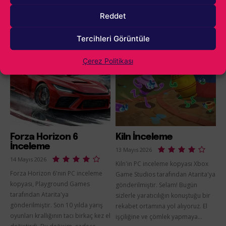
duyurulduğu andan itibaren ilgimi
yolculuğa çıkıyoruz. BAFTA Ödüllü
Reddet
çekmeyi...
The Artful...
Tercihleri Görüntüle
Çerez Politikası
Forza Horizon 6
Kiln İnceleme
İnceleme
13 Mayıs 2026
14 Mayıs 2026
Kiln'in PC inceleme kopyası Xbox
Forza Horizon 6'nın PC inceleme
Game Studios tarafından Atarita'ya
kopyası, Playground Games
gönderilmiştir. Selam! Bugün
tarafından Atarita'ya
sizlerle yaratıcılığın konuştuğu bir
gönderilmiştir. Son 10 yılda yarış
rekabet ortamına yol alıyoruz. El
oyunları krallığının tacı birkaç kez el
işçiliğine ve çömlek yapmaya...