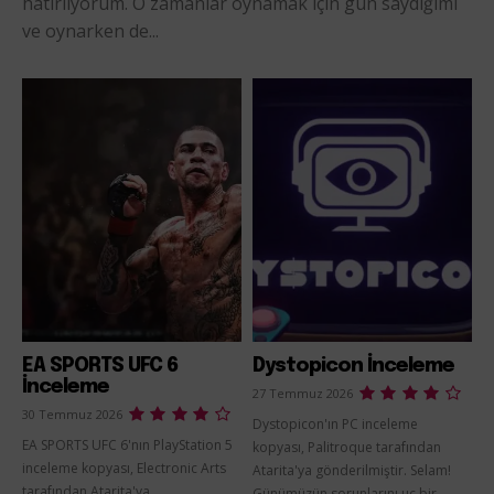
hatırlıyorum. O zamanlar oynamak için gün saydığımı
ve oynarken de...
EA SPORTS UFC 6
Dystopicon İnceleme
İnceleme
27 Temmuz 2026
30 Temmuz 2026
Dystopicon'ın PC inceleme
EA SPORTS UFC 6'nın PlayStation 5
kopyası, Palitroque tarafından
inceleme kopyası, Electronic Arts
Atarita'ya gönderilmiştir. Selam!
tarafından Atarita'ya
Günümüzün sorunlarını uç bir