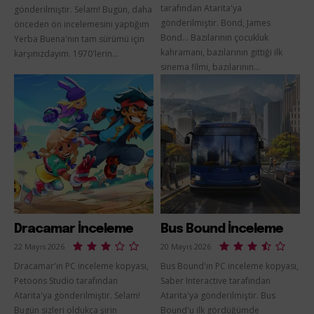
tarafından Atarita'ya
gönderilmiştir. Selam! Bugün, daha
gönderilmiştir. Bond, James
önceden ön incelemesini yaptığım
Bond... Bazılarının çocukluk
Yerba Buena'nın tam sürümü için
kahramanı, bazılarının gittiği ilk
karşınızdayım. 1970'lerin...
sinema filmi, bazılarının...
Dracamar İnceleme
Bus Bound İnceleme
22 Mayıs 2026
20 Mayıs 2026
Dracamar'ın PC inceleme kopyası,
Bus Bound'ın PC inceleme kopyası,
Petoons Studio tarafından
Saber Interactive tarafından
Atarita'ya gönderilmiştir. Selam!
Atarita'ya gönderilmiştir. Bus
Bugün sizleri oldukça şirin
Bound'u ilk gördüğümde