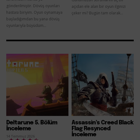
gönderilmiştir. Dövüş oyunları
açıdan ele alan bir oyun ilginizi
hastası biriyim. Oyun oynamaya
çeker mi? Bugün tam olarak...
başladığımdan bu yana dövüş
oyunlarıyla büyüdüm...
Deltarune 5. Bölüm
Assassin’s Creed Black
İnceleme
Flag Resynced
İnceleme
14 Temmuz 2026