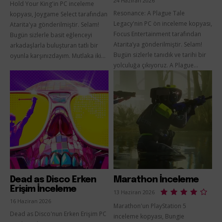
24 Haziran 2026
Hold Your King'in PC inceleme
Resonance: A Plague Tale
kopyası, Joygame Select tarafından
Legacy'nin PC ön inceleme kopyası,
Atarita'ya gönderilmiştir. Selam!
Focus Entertainment tarafından
Bugün sizlerle basit eğlenceyi
Atarita’ya gönderilmiştir. Selam!
arkadaşlarla buluşturan tatlı bir
Bugün sizlerle tanıdık ve tarihi bir
oyunla karşınızdayım. Mutlaka iki...
yolculuğa çıkıyoruz. A Plague...
Dead as Disco Erken
Marathon İnceleme
Erişim İnceleme
13 Haziran 2026
16 Haziran 2026
Marathon'un PlayStation 5
Dead as Disco'nun Erken Erişim PC
inceleme kopyası, Bungie