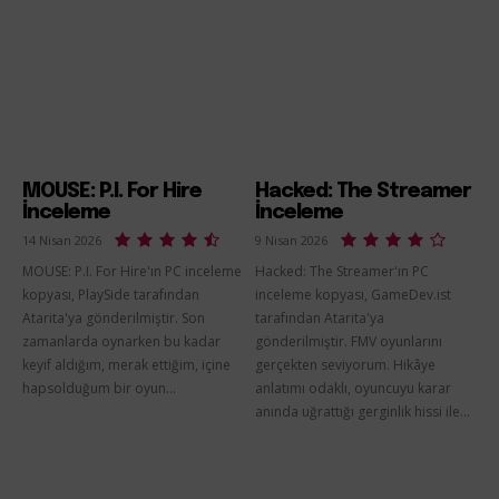
MOUSE: P.I. For Hire
Hacked: The Streamer
İnceleme
İnceleme
14 Nisan 2026
9 Nisan 2026
MOUSE: P.I. For Hire'ın PC inceleme
Hacked: The Streamer'ın PC
kopyası, PlaySide tarafından
inceleme kopyası, GameDev.ist
Atarita'ya gönderilmiştir. Son
tarafından Atarita'ya
zamanlarda oynarken bu kadar
gönderilmiştir. FMV oyunlarını
keyif aldığım, merak ettiğim, içine
gerçekten seviyorum. Hikâye
hapsolduğum bir oyun...
anlatımı odaklı, oyuncuyu karar
anında uğrattığı gerginlik hissi ile...