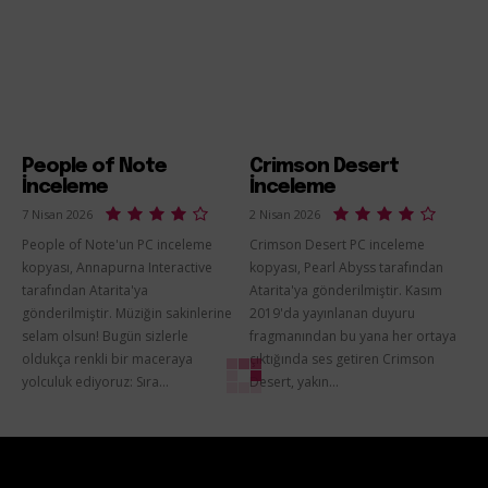
People of Note
Crimson Desert
İnceleme
İnceleme
7 Nisan 2026
2 Nisan 2026
People of Note'un PC inceleme
Crimson Desert PC inceleme
kopyası, Annapurna Interactive
kopyası, Pearl Abyss tarafından
tarafından Atarita'ya
Atarita'ya gönderilmiştir. Kasım
gönderilmiştir. Müziğin sakinlerine
2019'da yayınlanan duyuru
selam olsun! Bugün sizlerle
fragmanından bu yana her ortaya
oldukça renkli bir maceraya
çıktığında ses getiren Crimson
yolculuk ediyoruz: Sıra...
Desert, yakın...