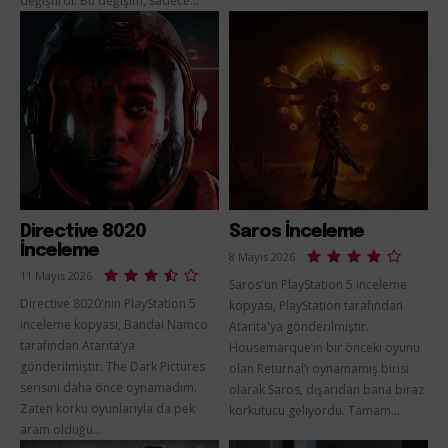
değiştirdi. Bu değişim, sadece...
Directive 8020
Saros İnceleme
İnceleme
8 Mayıs 2026
11 Mayıs 2026
Saros'un PlayStation 5 inceleme
Directive 8020'nin PlayStation 5
kopyası, PlayStation tarafından
inceleme kopyası, Bandai Namco
Atarita'ya gönderilmiştir.
tarafından Atarita’ya
Housemarque’ın bir önceki oyunu
gönderilmiştir. The Dark Pictures
olan Returnal’ı oynamamış birisi
serisini daha önce oynamadım.
olarak Saros, dışarıdan bana biraz
Zaten korku oyunlarıyla da pek
korkutucu geliyordu. Tamam...
aram olduğu...