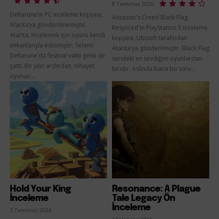
8 Temmuz 2026
Deltarune’ın PC inceleme kopyası,
Assassin's Creed Black Flag
Atarita’ya gönderilmemiştir.
Resynced'in PlayStation 5 inceleme
Atarita, incelemek için oyunu kendi
kopyası, Ubisoft tarafından
imkanlarıyla edinmiştir. Selam!
Atarita'ya gönderilmiştir. Black Flag
Deltarune'da festival vakti geldi de
serideki en sevdiğim oyunlardan
çattı. Bir yılın ardından, nihayet
biridir. Aslında bana bu soru...
oyunun...
Hold Your King
Resonance: A Plague
İnceleme
Tale Legacy Ön
İnceleme
3 Temmuz 2026