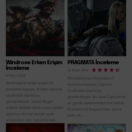
Windrose Erken Erişim
PRAGMATA İnceleme
İnceleme
22 Nisan 2026
6 Mayıs 2026
PRAGMATA'nın PlayStation 5
Windrose'un erken erişim PC
inceleme kopyası, Capcom
inceleme kopyası, Kraken Express
tarafından Atarita'ya
tarafından Atarita’ya
gönderilmiştir. Bu sene Capcom’un
gönderilmiştir. Selam! Bugün
en gözde senelerinden biri belli ki.
sizlerle tehlikeli derin sulara yelken
Resident Evil Requiem’den sonra
açıyoruz. Korsan temalı oyun
belki de...
arayanların son zamanlardaki...