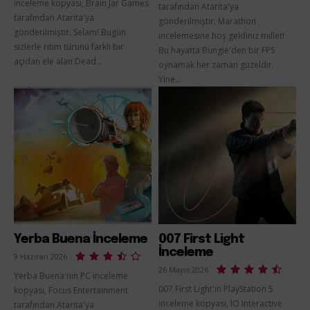
inceleme kopyası, Brain Jar Games
tarafından Atarita'ya
tarafından Atarita'ya
gönderilmiştir. Marathon
gönderilmiştir. Selam! Bugün
incelemesine hoş geldiniz millet!
sizlerle ritim türünü farklı bir
Bu hayatta Bungie'den bir FPS
açıdan ele alan Dead...
oynamak her zaman güzeldir.
Yine...
Yerba Buena İnceleme
007 First Light
İnceleme
9 Haziran 2026
26 Mayıs 2026
Yerba Buena'nın PC inceleme
007 First Light'ın PlayStation 5
kopyası, Focus Entertainment
inceleme kopyası, IO Interactive
tarafından Atarita'ya