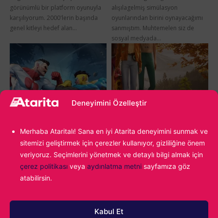
görünümlü bir platform oyunuyla
alışılagelmiş simülasyon
karşılıyorum. 2000'lerin başında
oyunlarından birini oynayacağımı
genel kitleyi hedef alan...
sanmıştım. Muhtemelen siz de
sosyal medyada...
Deneyimini Özelleştir
Merhaba Ataritalı! Sana en iyi Atarita deneyimini sunmak ve
sitemizi geliştirmek için çerezler kullanıyor, gizliliğine önem
Invincible VS İnceleme
Mixtape İnceleme
veriyoruz. Seçimlerini yönetmek ve detaylı bilgi almak için
18 Mayıs 2026
17 Mayıs 2026
çerez politikası
veya
aydınlatma metni
sayfamıza göz
Invincible VS'ın PlayStation 5
Mixtape'in PC inceleme kopyası,
atabilirsin.
inceleme kopyası, Skybound
Annapurna Interactive tarafından
Games tarafından Atarita'ya
Atarita'ya gönderilmiştir. Selam!
gönderilmiştir. Dövüş oyunlarını
Bugün sizlerle gençliğin asi
Kabul Et
çok seven biri olarak Invincible VS,
ruhunun körüklediği nostaljik bir