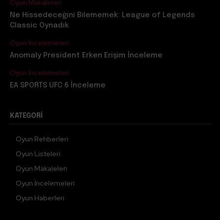
Oyun Makaleleri
Ne Hissedeceğini Bilememek: League of Legends
Classic Oynadık
Oyun İncelemeleri
Anomaly President Erken Erişim İnceleme
ROMEO IS A DEAD MAN
EverSiege: Untold Ages
Oyun İncelemeleri
İnceleme
İnceleme
EA SPORTS UFC 6 İnceleme
27 Mart 2026
25 Mart 2026
ROMEO IS A DEAD MAN'in PC
EverSiege: Untold Ages'in PC
inceleme kopyası, GRASSHOPPER
inceleme kopyası, Dear Villagers
KATEGORI
MANUFACTURE INC. tarafından
tarafından Atarita'ya
Atarita'ya gönderilmiştir. Selam!
gönderilmiştir. Bir oyunun strateji,
Oyun Rehberleri
Bugün sizleri ilginç bir kesmeli
Rogue-lite, kule savunma ve MOBA
biçmeli, bilinen terimiyle Hack...
Oyun Listeleri
türlerinin harmanlandığını
söylesem ve bu...
Oyun Makaleleri
Oyun İncelemeleri
Oyun Haberleri