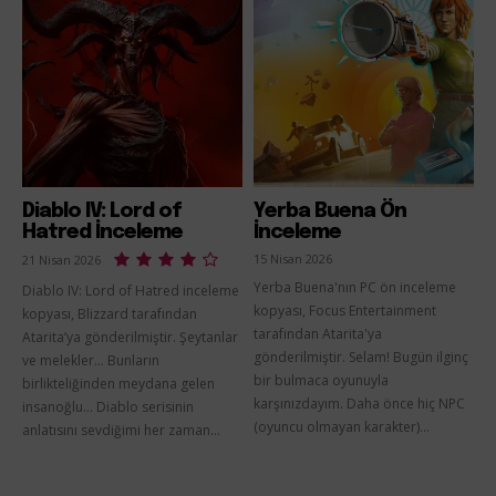
Diablo IV: Lord of
Yerba Buena Ön
Hatred İnceleme
İnceleme
15 Nisan 2026
21 Nisan 2026
Yerba Buena'nın PC ön inceleme
Diablo IV: Lord of Hatred inceleme
kopyası, Focus Entertainment
kopyası, Blizzard tarafından
tarafından Atarita'ya
Atarita’ya gönderilmiştir. Şeytanlar
gönderilmiştir. Selam! Bugün ilginç
ve melekler... Bunların
bir bulmaca oyunuyla
birlikteliğinden meydana gelen
karşınızdayım. Daha önce hiç NPC
insanoğlu... Diablo serisinin
(oyuncu olmayan karakter)...
anlatısını sevdiğimi her zaman...