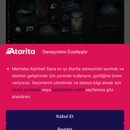
Deneyimini Özelleştir
Atmosferi sizi içine çekerken
Merhaba Ataritalı! Sana en iyi Atarita deneyimini sunmak ve
karanlık ise
sitemizi geliştirmek için çerezler kullanıyor, gizliliğine önem
veriyoruz. Seçimlerini yönetmek ve detaylı bilgi almak için
yüzünüze vuruyor
çerez politikası
veya
aydınlatma metni
sayfamıza göz
atabilirsin.
Valla mekanikler bana çok yavan gelmiş ve her ne kadar
araç mekaniklerini çok sevmemiş olsam bile oyunun bu
Kabul Et
kaotik ve karanlık atmosferine bayıldım. Sanki araçlı bir
DOOM oynuyormuş hissiyatı sundu bana. Yarışlarda sürekli
Reddet