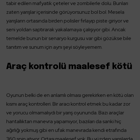
tabir edilen mafyatik çeteler ve zombilerle dolu. Bunları
zaten yarışlar içerisinde görüyorsunuz bol bol. Mesela
yarışların ortasında birden polisler fırlayıp piste giriyor ve
seni yoldan saptırarak yakalamaya çalışıyor gibi. Ancak
temelde bunun bir senaryo kurgusu var gibi gözükse bile
tanıtım ve sunum için aynı şeyi söyleyemem.
Araç kontrolü maalesef kötü
Oyunun belki de en anlamlı olması gerekirken en kötü olan
kısmı araç kontrolleri. Bir aracı kontrol etmek bu kadar zor
ve yorucu olmamalıydı bir yarış oyununda. Bazı araçlar
hantallıktan manevra yapamıyor, bazıları da sanki hiç
ağırlığı yokmuş gibi en ufak manevrada kendi etrafında
360 spin atıyor. Ortası maalesef yok. Bu yüzden yarışlarda