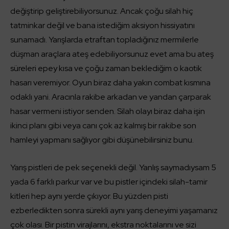
değiştirip geliştirebiliyorsunuz. Ancak çoğu silah hiç
tatminkar değil ve bana istediğim aksiyon hissiyatını
sunamadı. Yarışlarda etraftan topladığınız mermilerle
düşman araçlara ateş edebiliyorsunuz evet ama bu ateş
süreleri epey kısa ve çoğu zaman beklediğim o kaotik
hasarı veremiyor. Oyun biraz daha yakın combat kısmına
odaklı yani. Aracınla rakibe arkadan ve yandan çarparak
hasar vermeni istiyor senden. Silah olayı biraz daha işin
ikinci planı gibi veya canı çok az kalmış bir rakibe son
hamleyi yapmanı sağlıyor gibi düşünebilirsiniz bunu.
Yarış pistleri de pek seçenekli değil. Yanlış saymadıysam 5
yada 6 farklı parkur var ve bu pistler içindeki silah-tamir
kitleri hep aynı yerde çıkıyor. Bu yüzden pisti
ezberledikten sonra sürekli aynı yarış deneyimi yaşamanız
çok olası. Bir pistin virajlarını, ekstra noktalarını ve sizi