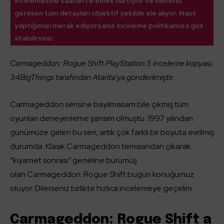
incelemesine saatlerce emek harcıyor ve bilmeniz
gereken tüm detayları objektif şekilde ele alıyor. Nasıl
yaptığımızı merak ediyorsanız
inceleme politikamıza
göz
atabilirsiniz.
Carmageddon: Rogue Shift PlayStation 5 inceleme kopyası,
34BigThings tarafından Atarita’ya gönderilmiştir.
Carmageddon serisine bayılmasam bile çıkmış tüm
oyunları deneyimleme şansım olmuştu. 1997 yılından
günümüze gelen bu seri, artık çok farklı bir boyuta evrilmiş
durumda. Klasik Carmageddon temasından çıkarak
“kıyamet sonrası” geneline bürümüş
olan Carmageddon: Rogue Shift bugün konuğumuz
oluyor. Dilerseniz birlikte hızlıca incelemeye geçelim.
Carmageddon: Rogue Shift a