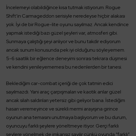
İncelemeyi olabildiğince kısa tutmak istiyorum. Rogue
Shift’in Carmageddon serisiyle neredeyse hiçbir alakası
yok. İyi de bir Rogue-lite oyunu sayılmaz. Ancak kendince
yapmak istediği bazı güzel şeyleri var, atmosferi gibi.
Sunmaya çalıştığı şeyi anlıyor ve bunu takdir ediyorum
ancak sunum konusunda pek iyi olduğunu söyleyemem.
5-6 saatlik bir eğlence deneyimi sonrası tekrara düşmesi
ve kendini yenileyememesi bu nedenlerden bir tanesi.
Beklediğim car-combat içeriği de çok tatmin edici
sayılmazdı. Yani araç çarpışmaları ve kaotik anlar güzel
ancak silah saldırıları yetersiz gibi geliyor bana. İstediğim
hasarı veremeyince ve sürekli mermi arayışına girince
oyunun ana temasını unutmaya başlıyorum ve bu durum,
oyuncuyu farklı şeylere yöneltmeye itiyor. Gerçi farklı
şeylere yönelmek de imkansız sayılır çünkü oyunda “farklı”