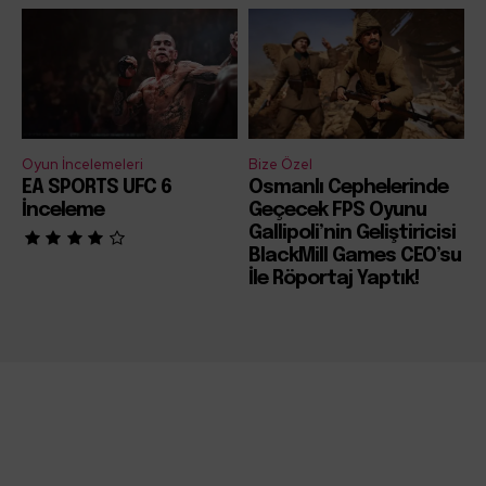
Oyun İncelemeleri
Bize Özel
EA SPORTS UFC 6
Osmanlı Cephelerinde
İnceleme
Geçecek FPS Oyunu
Gallipoli’nin Geliştiricisi
BlackMill Games CEO’su
İle Röportaj Yaptık!