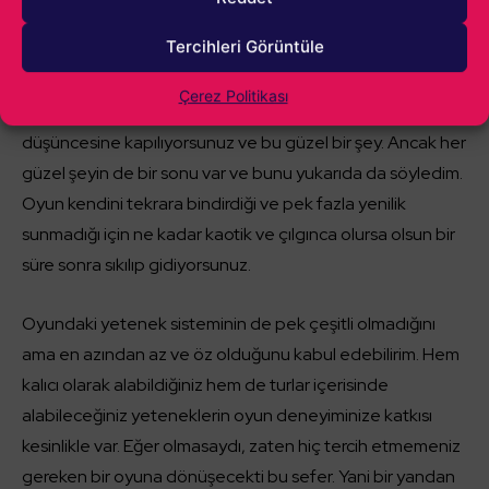
kafanıza kafanıza saldıran rakipler, sizi yoldan saptırmaya
Tercihleri Görüntüle
çalışan tuzaklar, zombi grupları ve daha birçok etken, yarış
anında sizi sürekli oyun içerisinde tutmayı başarabiliyor.
Çerez Politikası
Hal böyle olunca “Hadi biraz daha ilerleyeyim”
düşüncesine kapılıyorsunuz ve bu güzel bir şey. Ancak her
güzel şeyin de bir sonu var ve bunu yukarıda da söyledim.
Oyun kendini tekrara bindirdiği ve pek fazla yenilik
sunmadığı için ne kadar kaotik ve çılgınca olursa olsun bir
süre sonra sıkılıp gidiyorsunuz.
Oyundaki yetenek sisteminin de pek çeşitli olmadığını
ama en azından az ve öz olduğunu kabul edebilirim. Hem
kalıcı olarak alabildiğiniz hem de turlar içerisinde
alabileceğiniz yeteneklerin oyun deneyiminize katkısı
kesinlikle var. Eğer olmasaydı, zaten hiç tercih etmemeniz
gereken bir oyuna dönüşecekti bu sefer. Yani bir yandan