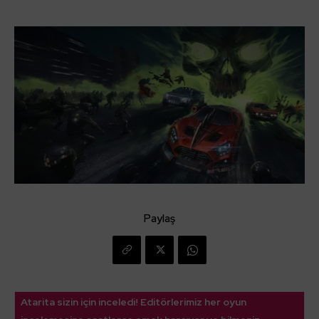
Paylaş
Atarita sizin için inceledi! Editörlerimiz her oyun