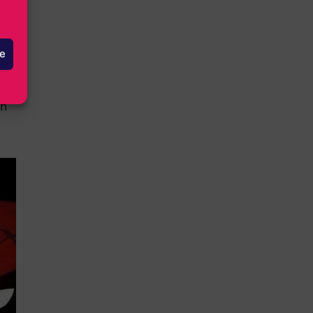
ek
le
100
en