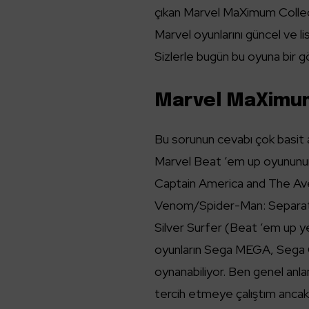
çıkan Marvel MaXimum Collecti
Marvel oyunlarını güncel ve l
Sizlerle bugün bu oyuna bir g
Marvel MaXimum
Bu sorunun cevabı çok basit a
Marvel Beat ’em up oyununun
Captain America and The A
Venom/Spider-Man: Separat
Silver Surfer (Beat ’em up ye
oyunların Sega MEGA, Sega G
oynanabiliyor. Ben genel anla
tercih etmeye çalıştım anca