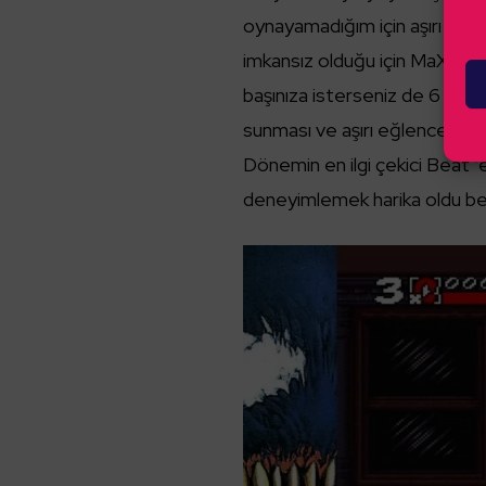
oynayamadığım için aşırı kısk
imkansız olduğu için MaXimum
başınıza isterseniz de 6 kiş
sunması ve aşırı eğlenceli oy
Dönemin en ilgi çekici Beat ’
deneyimlemek harika oldu ben