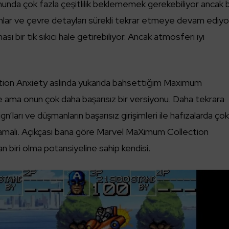
unda çok fazla çeşitlilik beklememek gerekebiliyor ancak 
lar ve çevre detayları sürekli tekrar etmeye devam ediyo
bir tık sıkıcı hale getirebiliyor. Ancak atmosferi iyi
on Anxiety aslında yukarıda bahsettiğim Maximum
e ama onun çok daha başarısız bir versiyonu. Daha tekrara
n’ları ve düşmanların başarısız girişimleri ile hafızalarda ço
malı. Açıkçası bana göre Marvel MaXimum Collection
an biri olma potansiyeline sahip kendisi.