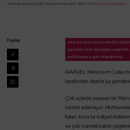
ortaklık sonucunda hazırlanmamıştır. Bkz:
Editöryal Standartlar
Paylaş
Atarita sizin için inceledi! Edi
gereken tüm detayları objektif ş
politikamıza
göz atabilirsiniz.
MARVEL MaXimum Collection
tarafından Atarita’ya gönderil
Çok uçlarda yaşayan bir Marve
tatmin edemiyor. Muhtemelen 
kalan, koca bir külliyatı kull
ve çok mantıklı kalite çizgil