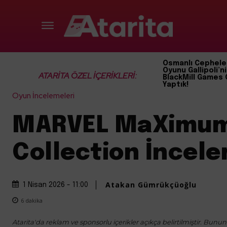
Osmanlı Cephele
Oyunu Gallipoli’ni
ATARİTA ÖZEL İÇERİKLERİ:
BlackMill Games 
Yaptık!
Oyun İncelemeleri
MARVEL MaXimu
Collection İncel
Atakan Gümrükçüoğlu
1 Nisan 2026 - 11:00
6
dakika
Atarita'da reklam ve sponsorlu içerikler açıkça belirtilmiştir. Bunun d