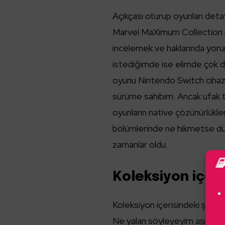
Açıkçası oturup oyunları de
Marvel MaXimum Collection p
incelemek ve haklarında yor
istediğimde ise elimde çok 
oyunu Nintendo Switch cihaz
sürüme sahibim. Ancak ufak 
oyunların native çözünürlükler
bölümlerinde ne hikmetse düşm
zamanlar oldu.
Koleksiyon içer
Koleksiyon içerisindeki şüp
Ne yalan söyleyeyim aşırı b