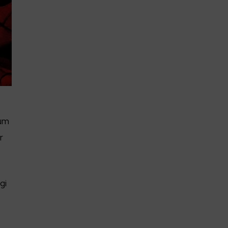
dum
r
gi