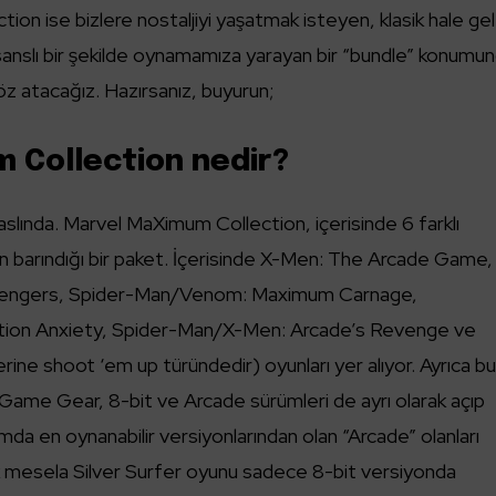
on ise bizlere nostaljiyi yaşatmak isteyen, klasik hale ge
isanslı bir şekilde oynamamıza yarayan bir “bundle” konumun
öz atacağız. Hazırsanız, buyurun;
 Collection nedir?
slında. Marvel MaXimum Collection, içerisinde 6 farklı
 barındığı bir paket. İçerisinde X-Men: The Arcade Game,
vengers, Spider-Man/Venom: Maximum Carnage,
ion Anxiety, Spider-Man/X-Men: Arcade’s Revenge ve
rine shoot ‘em up türündedir) oyunları yer alıyor. Ayrıca b
ame Gear, 8-bit ve Arcade sürümleri de ayrı olarak açıp
mda en oynanabilir versiyonlarından olan “Arcade” olanları
k mesela Silver Surfer oyunu sadece 8-bit versiyonda