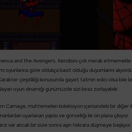
America and the Avengers. Kendisini çok merak etmemekle
mi oyunlarına göre oldukça basit olduğu duyumlarını alıyor
Karakter çeşitliliği konusunda gayet tatmin edici olsa bile bi
layan oyun dinamiği günümüzde sizi biraz zorlayabilir.
arnage, muhtemelen koleksiyon içerisindeki bir diğer il
manlardan uyarlanan yapısı ve görselliği ile ön plana çıkıyor
arzı var ancak bir süre sonra aşırı tekrara düşmeye başlıyor.