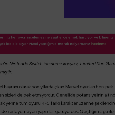
törlerimiz her oyun incelemesine saatlerce emek harcıyor ve bilmeniz
ekilde ele alıyor. Nasıl yaptığımızı merak ediyorsanız
inceleme
’ın Nintendo Switch inceleme kopyası, Limited Run Ga
miştir.
l hayranı olarak son yıllarda çıkan Marvel oyunları beni pek
sizleri de pek etmiyordur. Genellikle potansiyelinin altın
anmak yerine tüm oyunu 4-5 farklı karakter üzerine şekillendi
erinde ilerleyemeyen yapımlar görüyorduk. Geçtiğimiz günle