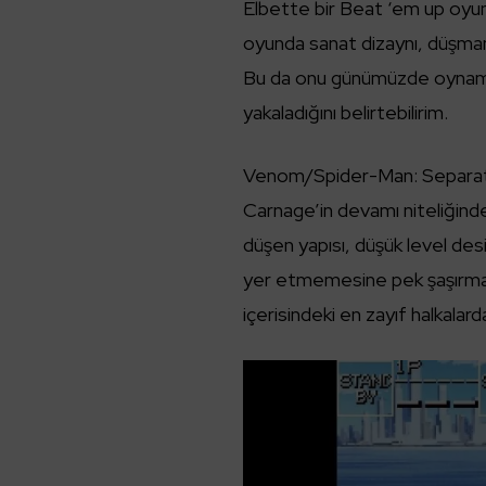
Elbette bir Beat ‘em up oyun
oyunda sanat dizaynı, düşman
Bu da onu günümüzde oynaması 
yakaladığını belirtebilirim.
Venom/Spider-Man: Separati
Carnage’in devamı niteliğind
düşen yapısı, düşük level desig
yer etmemesine pek şaşırma
içerisindeki en zayıf halkalard