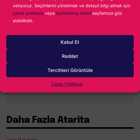
veriyoruz. Seçimlerini yönetmek ve detaylı bilgi almak için
çerez politikası
veya
aydınlatma metni
sayfamıza göz
atabilirsin.
0
YORUM
Kabul Et
Reddet
Tercihleri Görüntüle
Çerez Politikası
İçindekiler
Göster
Daha Fazla Atarita
Oyun Makaleleri