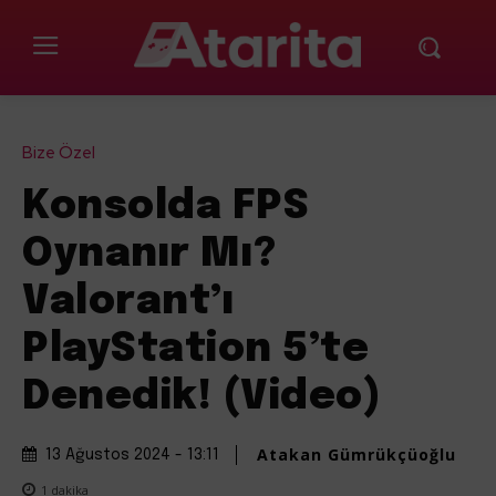
Bize Özel
Konsolda FPS
Oynanır Mı?
Valorant’ı
PlayStation 5’te
Denedik! (Video)
Atakan Gümrükçüoğlu
13 Ağustos 2024 - 13:11
1
dakika