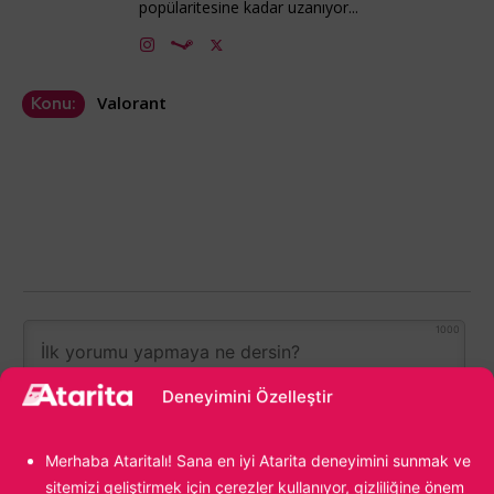
popülaritesine kadar uzanıyor...
Valorant
Konu:
1000
Deneyimini Özelleştir
Merhaba Ataritalı! Sana en iyi Atarita deneyimini sunmak ve
sitemizi geliştirmek için çerezler kullanıyor, gizliliğine önem