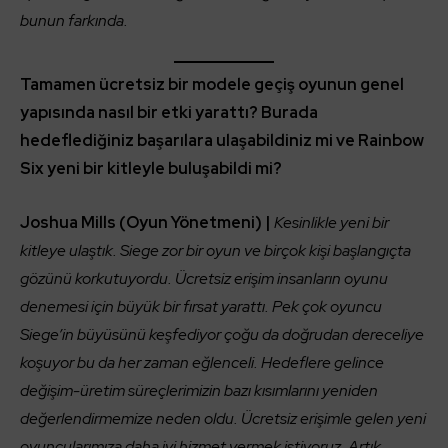
bunun farkında.
Tamamen ücretsiz bir modele geçiş oyunun genel
yapısında nasıl bir etki yarattı? Burada
hedeflediğiniz başarılara ulaşabildiniz mi ve Rainbow
Six yeni bir kitleyle buluşabildi mi?
Joshua Mills (Oyun Yönetmeni) |
Kesinlikle yeni bir
kitleye ulaştık. Siege zor bir oyun ve birçok kişi başlangıçta
gözünü korkutuyordu. Ücretsiz erişim insanların oyunu
denemesi için büyük bir fırsat yarattı. Pek çok oyuncu
Siege’in büyüsünü keşfediyor çoğu da doğrudan dereceliye
koşuyor bu da her zaman eğlenceli. Hedeflere gelince
değişim-üretim süreçlerimizin bazı kısımlarını yeniden
değerlendirmemize neden oldu. Ücretsiz erişimle gelen yeni
oyuncularımıza daha iyi hizmet vermek istiyoruz. Artık