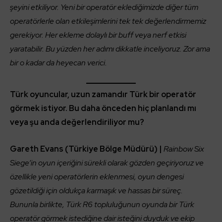
şeyini etkiliyor. Yeni bir operatör eklediğimizde diğer tüm
operatörlerle olan etkileşimlerini tek tek değerlendirmemiz
gerekiyor. Her ekleme dolaylı bir buff veya nerf etkisi
yaratabilir. Bu yüzden her adımı dikkatle inceliyoruz. Zor ama
bir o kadar da heyecan verici.
Türk oyuncular, uzun zamandır Türk bir operatör
görmek istiyor. Bu daha önceden hiç planlandı mı
veya şu anda değerlendiriliyor mu?
Gareth Evans (Türkiye Bölge Müdürü) |
Rainbow Six
Siege’in oyun içeriğini sürekli olarak gözden geçiriyoruz ve
özellikle yeni operatörlerin eklenmesi, oyun dengesi
gözetildiği için oldukça karmaşık ve hassas bir süreç.
Bununla birlikte, Türk R6 topluluğunun oyunda bir Türk
operatör görmek istediğine dair isteğini duyduk ve ekip