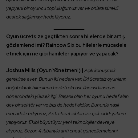
yepyeni bir oyuncu topluluğumuz var ve onlara sürekli
destek sağlamayı hedefliyoruz.
Oyun ücretsize geçtikten sonra hilelerde bir artış
gözlemlendi mi? Rainbow Six bu hilelerle mücadele
etmek için ne gibi hamleler yapıyor ve yapacak?
Joshua Mills (Oyun Yönetmeni) |
Açık konuşmak
gerekirse evet. Bunun iki nedeni var. İlki ücretsiz oyunların
doğal olarak hilecilerin hedefi olması. İkincisi lansman
dönemindeki yüksek ilgi. Başarılı olan her oyunu hedef alan
dev bir sektör var ve bizi de hedef aldılar. Bununla nasıl
mücadele ediyoruz, Anti cheat ekibimize çok ciddi yatırım
yapıyoruz. Ekibi büyütüyor yeni teknolojiler devreye
alıyoruz. Sezon 4 itibarıyla anti cheat güncellemelerini