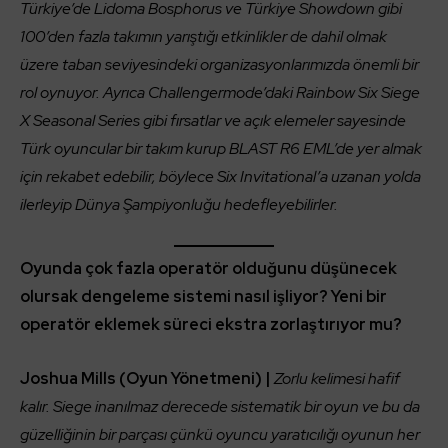
Türkiye’de Lidoma Bosphorus ve Türkiye Showdown gibi
100’den fazla takımın yarıştığı etkinlikler de dahil olmak
üzere taban seviyesindeki organizasyonlarımızda önemli bir
rol oynuyor. Ayrıca Challengermode’daki Rainbow Six Siege
X Seasonal Series gibi fırsatlar ve açık elemeler sayesinde
Türk oyuncular bir takım kurup BLAST R6 EML’de yer almak
için rekabet edebilir, böylece Six Invitational’a uzanan yolda
ilerleyip Dünya Şampiyonluğu hedefleyebilirler.
Oyunda çok fazla operatör olduğunu düşünecek
olursak dengeleme sistemi nasıl işliyor? Yeni bir
operatör eklemek süreci ekstra zorlaştırıyor mu?
Joshua Mills (Oyun Yönetmeni) |
Zorlu kelimesi hafif
kalır. Siege inanılmaz derecede sistematik bir oyun ve bu da
güzelliğinin bir parçası çünkü oyuncu yaratıcılığı oyunun her