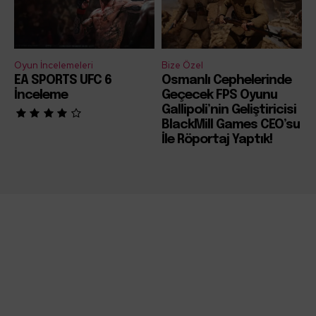
Oyun İncelemeleri
Bize Özel
EA SPORTS UFC 6
Osmanlı Cephelerinde
İnceleme
Geçecek FPS Oyunu
Gallipoli’nin Geliştiricisi
BlackMill Games CEO’su
İle Röportaj Yaptık!