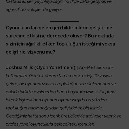
haftada iki kez yayınlayacağız. Yıl 11’de daha gelişmiş ve
agresif teknolojiler de geliyor.
Oyunculardan gelen geri bildirimlerin geliştirme
sürecine etkisi ne derecede oluyor? Bu noktada
sizin için ağırlıklı etken topluluğun isteği mi yoksa
geliştirici vizyonu mu?
Joshua Mills (Oyun Yönetmeni) |
A
ğırlıklı kelimesini
kullanmam. Gerçek durum tamamen iş birliği. 10 yaşına
gelmiş bir oyununuz varsa topluluğunuzu dinlemeden ve
onlarla birlikte evrilmeden bunu başaramazsınız. Ekipteki
birçok kişi eskiden oyunun oyuncusuydu bu yüzden
topluluğun nabzı doğrudan geliştirici ekibin içinde.
Geçtiğimiz hafta sonu içerik üreticileriyle atölyeler yaptık ve
profesyonel oyuncularla gelecekteki içerikleri