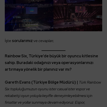
İşte
sorularımız
ve
cevapları
;
Rainbow Six, Türkiye’de büyük bir oyuncu kitlesine
sahip. Buradaki odağınızı veya operasyonlarınızı
artırmaya yönelik bir planınız var mı?
Gareth Evans (Türkiye Bölge Müdürü) |
Türk Rainbow
Six topluluğumuzun oyunu ister casual ister espor ve
rekabetçi oyun yoluyla keyifle deneyimleyebilmesi için
fırsatlar ve yollar sunmaya devam ediyoruz. Espor,