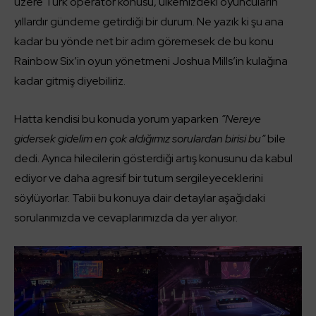
üzere Türk operatör konusu, ülkemizdeki oyuncuların
yıllardır gündeme getirdiği bir durum. Ne yazık ki şu ana
kadar bu yönde net bir adım göremesek de bu konu
Rainbow Six’in oyun yönetmeni Joshua Mills’in kulağına
kadar gitmiş diyebiliriz.
Hatta kendisi bu konuda yorum yaparken
”Nereye
gidersek gidelim en çok aldığımız sorulardan birisi bu”
bile
dedi. Ayrıca hilecilerin gösterdiği artış konusunu da kabul
ediyor ve daha agresif bir tutum sergileyeceklerini
söylüyorlar. Tabii bu konuya dair detaylar aşağıdaki
sorularımızda ve cevaplarımızda da yer alıyor.