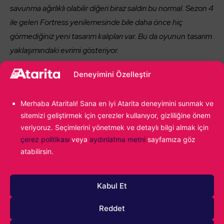
savunma ağırlıklı olabilir diğeri biraz saldırı bu normal. Sezon 4
ile gelen Fortress yenilemesinde bile daha önce hiç
görmediğiniz yeni tasarım kalıpları var. Bu da oyunun tasarım
yaklaşımındaki evrimi gösteriyor.
Deneyimini Özelleştir
Ranked sistemi zaman zaman oyuncular tarafından
eleştiriliyor. Mevcut eşleştirme sisteminden
Merhaba Ataritalı! Sana en iyi Atarita deneyimini sunmak ve
memnun musunuz ve gelecekte değişiklik görecek
sitemizi geliştirmek için çerezler kullanıyor, gizliliğine önem
miyiz?
veriyoruz. Seçimlerini yönetmek ve detaylı bilgi almak için
çerez politikası
veya
aydınlatma metni
sayfamıza göz
Joshua Mills (Oyun Yönetmeni) |
Ranked şu anda büyük
atabilirsin.
odak noktalarımızdan biri. Yıl 11’de kapsamlı bir ranked
yenilemesi geliyor. Sezon 4’te daha adil karşılaşmalar için
Kabul Et
yeni eşleştirme kriterleri devreye giriyor. Gizli MMR her
zaman temel olacak ancak sezon içinde ne kadar ilerleme
Reddet
kaydettiğinize bakarak benzer ilerlemedeki oyuncularla