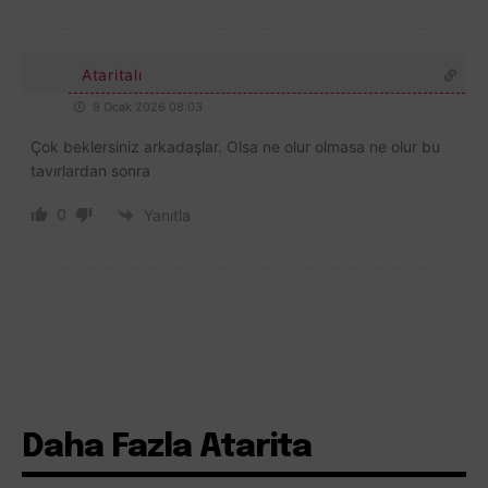
Ataritalı
9 Ocak 2026 08:03
Çok beklersiniz arkadaşlar. Olsa ne olur olmasa ne olur bu
tavırlardan sonra
0
Yanıtla
Daha Fazla Atarita