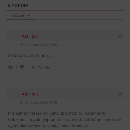
5
YORUM
Eskiler
Ataritalı
22 Kasım 2025 13:50
ne kebap yansın ne şiş…
1
Yanıtla
Ataritalı
22 Kasım 2025 15:46
hile saman hersey bir yana ubisoftun bu kadar sure
beklemesi buyuk ayip umarim oyunu duzelttikten sonra turk
oyuncularin gonlunu almayi ihmal etmezler