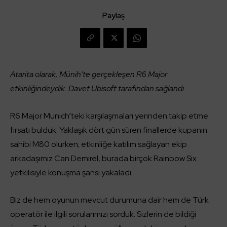
Paylaş
Atarita olarak, Münih’te gerçekleşen R6 Major
etkinliğindeydik. Davet Ubisoft tarafından sağlandı.
R6 Major Munich’teki karşılaşmaları yerinden takip etme
fırsatı bulduk. Yaklaşık dört gün süren finallerde kupanın
sahibi M80 olurken; etkinliğe katılım sağlayan ekip
arkadaşımız Can Demirel, burada birçok Rainbow Six
yetkilisiyle konuşma şansı yakaladı.
Biz de hem oyunun mevcut durumuna dair hem de Türk
operatör ile ilgili sorularımızı sorduk. Sizlerin de bildiği