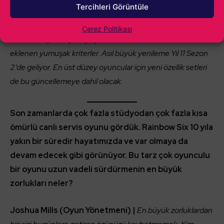
Tercihleri Görüntüle
eşleşmenizi sağlayacağız. Bir diğer önemli yenilik grup
boyutu. Beşli takımsanız beşlilerle solo oynuyorsanız daha
Çerez Politikası
fazla solo oyuncuyla eşleşeceksiniz. Bunlar MMR’ın üzerine
eklenen yumuşak kriterler. Asıl büyük yenileme Yıl 11 Sezon
2’de geliyor. En üst düzey oyuncular için yeni özellik setleri
de bu güncellemeye dahil olacak.
Son zamanlarda çok fazla stüdyodan çok fazla kısa
ömürlü canlı servis oyunu gördük. Rainbow Six 10 yıla
yakın bir süredir hayatımızda ve var olmaya da
devam edecek gibi görünüyor. Bu tarz çok oyunculu
bir oyunu uzun vadeli sürdürmenin en büyük
zorlukları neler?
Joshua Mills (Oyun Yönetmeni) |
En büyük zorluklardan