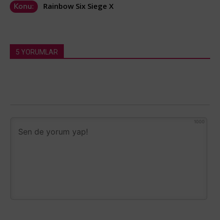
Rainbow Six Siege X
Konu:
5 YORUMLAR
1000