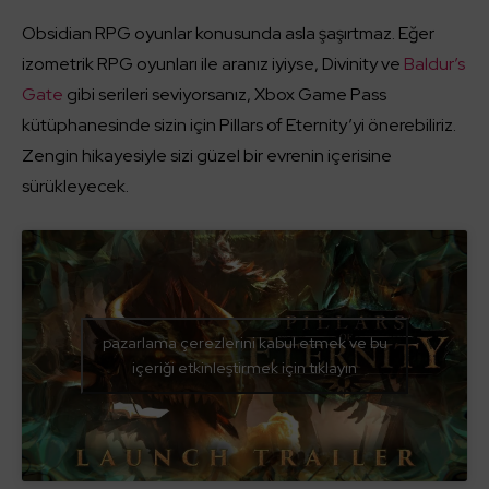
Obsidian RPG oyunlar konusunda asla şaşırtmaz. Eğer
izometrik RPG oyunları ile aranız iyiyse, Divinity ve
Baldur’s
Gate
gibi serileri seviyorsanız, Xbox Game Pass
kütüphanesinde sizin için Pillars of Eternity’yi önerebiliriz.
Zengin hikayesiyle sizi güzel bir evrenin içerisine
sürükleyecek.
pazarlama çerezlerini kabul etmek ve bu
içeriği etkinleştirmek için tıklayın