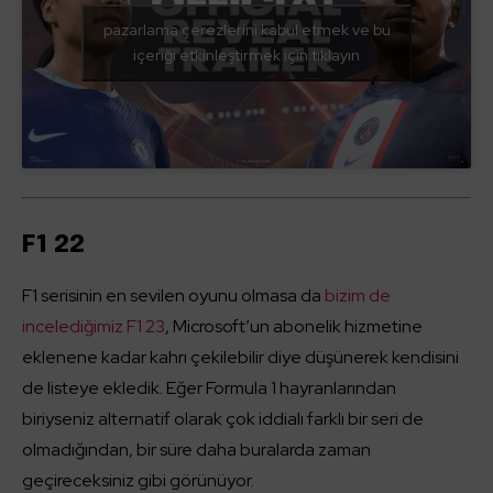
pazarlama çerezlerini kabul etmek ve bu
içeriği etkinleştirmek için tıklayın
F1 22
F1 serisinin en sevilen oyunu olmasa da
bizim de
incelediğimiz F1 23
, Microsoft’un abonelik hizmetine
eklenene kadar kahrı çekilebilir diye düşünerek kendisini
de listeye ekledik. Eğer Formula 1 hayranlarından
biriyseniz alternatif olarak çok iddialı farklı bir seri de
olmadığından, bir süre daha buralarda zaman
geçireceksiniz gibi görünüyor.