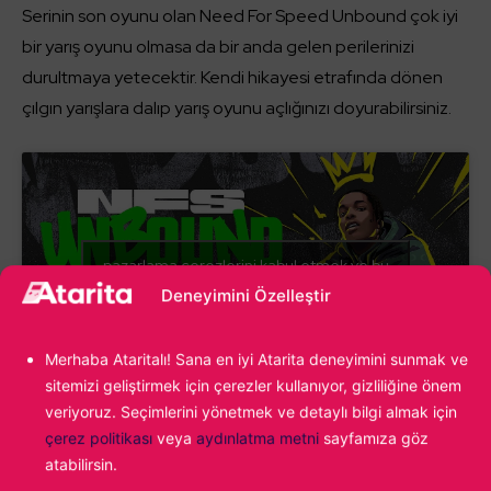
Serinin son oyunu olan Need For Speed Unbound çok iyi
bir yarış oyunu olmasa da bir anda gelen perilerinizi
durultmaya yetecektir. Kendi hikayesi etrafında dönen
çılgın yarışlara dalıp yarış oyunu açlığınızı doyurabilirsiniz.
pazarlama çerezlerini kabul etmek ve bu
içeriği etkinleştirmek için tıklayın
Deneyimini Özelleştir
Merhaba Ataritalı! Sana en iyi Atarita deneyimini sunmak ve
sitemizi geliştirmek için çerezler kullanıyor, gizliliğine önem
veriyoruz. Seçimlerini yönetmek ve detaylı bilgi almak için
çerez politikası
veya
aydınlatma metni
sayfamıza göz
atabilirsin.
Dirt 5