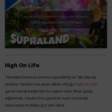
pazarlama çerezlerini kabul etmek ve bu
içeriği etkinleştirmek için tıklayın
High On Life
Temelleri komedi üzerine inşa edilmiş ve “dili olsa da
anlatsa” denilen her şeyin dilinin olduğu
High On Life
genel olarak beğenilen bir yapım oldu. Biraz gülüp
eğlenmek, mizahi tonu güzel bir oyun oynamak
istiyorsanız mutlaka göz atın deriz.