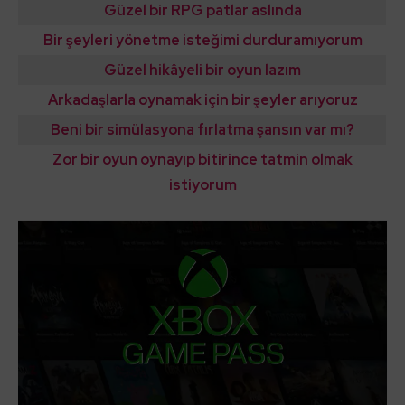
Güzel bir RPG patlar aslında
Bir şeyleri yönetme isteğimi durduramıyorum
Güzel hikâyeli bir oyun lazım
Arkadaşlarla oynamak için bir şeyler arıyoruz
Beni bir simülasyona fırlatma şansın var mı?
Zor bir oyun oynayıp bitirince tatmin olmak
istiyorum