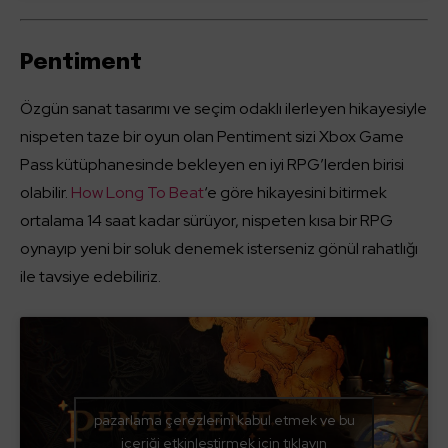
Pentiment
Özgün sanat tasarımı ve seçim odaklı ilerleyen hikayesiyle
nispeten taze bir oyun olan Pentiment sizi Xbox Game
Pass kütüphanesinde bekleyen en iyi RPG’lerden birisi
olabilir.
How Long To Beat
‘e göre hikayesini bitirmek
ortalama 14 saat kadar sürüyor, nispeten kısa bir RPG
oynayıp yeni bir soluk denemek isterseniz gönül rahatlığı
ile tavsiye edebiliriz.
pazarlama çerezlerini kabul etmek ve bu
içeriği etkinleştirmek için tıklayın