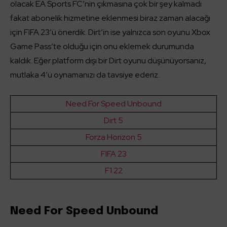
olacak EA Sports FC’nin çıkmasına çok bir şey kalmadı
fakat abonelik hizmetine eklenmesi biraz zaman alacağı
için FIFA 23’ü önerdik. Dirt’in ise yalnızca son oyunu Xbox
Game Pass’te olduğu için onu eklemek durumunda
kaldık. Eğer platform dışı bir Dirt oyunu düşünüyorsanız,
mutlaka 4’ü oynamanızı da tavsiye ederiz.
Need For Speed Unbound
Dirt 5
Forza Horizon 5
FIFA 23
F1 22
Need For Speed Unbound