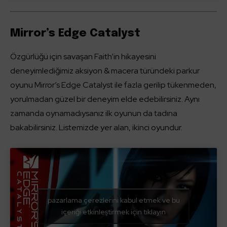
Mirror’s Edge Catalyst
Özgürlüğü için savaşan Faith’in hikayesini
deneyimlediğimiz aksiyon & macera türündeki parkur
oyunu Mirror’s Edge Catalyst ile fazla gerilip tükenmeden,
yorulmadan güzel bir deneyim elde edebilirsiniz. Aynı
zamanda oynamadıysanız ilk oyunun da tadına
bakabilirsiniz. Listemizde yer alan, ikinci oyundur.
pazarlama çerezlerini kabul etmek ve bu
içeriği etkinleştirmek için tıklayın