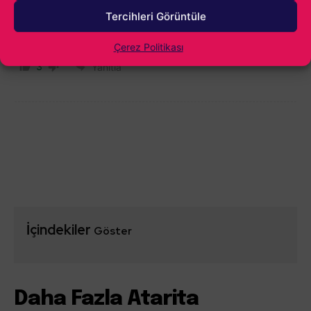
10 Mart 2024 11:49
Tercihleri Görüntüle
Çok güzel haber, tebrikler.
Çerez Politikası
3
Yanıtla
İçindekiler
Göster
Daha Fazla Atarita