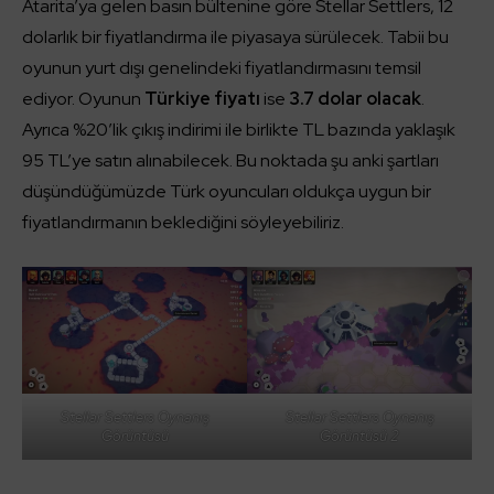
Atarita’ya gelen basın bültenine göre Stellar Settlers, 12
dolarlık bir fiyatlandırma ile piyasaya sürülecek. Tabii bu
oyunun yurt dışı genelindeki fiyatlandırmasını temsil
ediyor. Oyunun
Türkiye fiyatı
ise
3.7 dolar olacak
.
Ayrıca %20’lik çıkış indirimi ile birlikte TL bazında yaklaşık
95 TL’ye satın alınabilecek. Bu noktada şu anki şartları
düşündüğümüzde Türk oyuncuları oldukça uygun bir
fiyatlandırmanın beklediğini söyleyebiliriz.
Stellar Settlers Oynanış
Stellar Settlers Oynanış
Görüntüsü
Görüntüsü 2