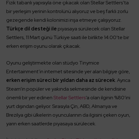
Fizik tabanlı yapısıyla öne çıkacak olan Stellar Settlers’ta
bir yerleşim yerinin kontrolünü alıyoruz ve beş farklı zorlu
gezegende kendi kolonimizi inşa etmeye çalışıyoruz.
Türkçe dil desteği ile
piyasaya sürülecek olan Stellar
Settlers, 11 Mart günü Türkiye saati ile birlikte 14.00’te bir
erken erişim oyunu olarak çıkacak.
Oyunu geliştirmekte olan stüdyo Tinymice
Entertainment’in internet sitesinde yer alan bilgiye göre,
erken erişim süreci bir yıldan daha az sürecek
. Ayrıca
Steam’in popüler ve yakında sekmesinde de kendisine
önemli bir yer edinen
Stellar Settlers
‘a olan ilginin %80’ini
yurt dışından geliyor. Sırasıyla Çin, ABD, Almanya ve
Brezilya gibi ülkelerin oyuncularının da ilgisini çeken oyun,
yarın erken saatlerde piyasaya sürülecek.