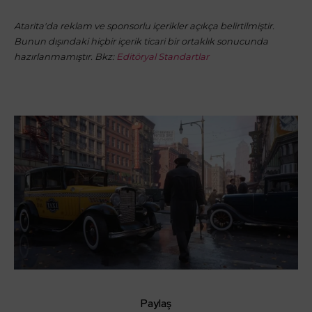
Atarita'da reklam ve sponsorlu içerikler açıkça belirtilmiştir.
Bunun dışındaki hiçbir içerik ticari bir ortaklık sonucunda
hazırlanmamıştır. Bkz:
Editöryal Standartlar
Paylaş