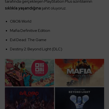
tarafında gerçekleşen PlayStation Plus sızıntılarının
sıklıkla yaşandığına
şahit oluyoruz.
OlliOlli World
Mafia Definitive Edition
Evil Dead: The Game
Destiny 2: Beyond Light (DLC)