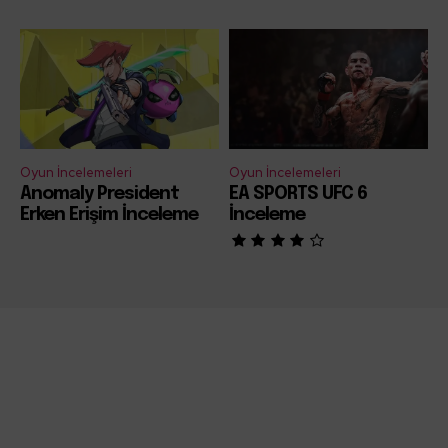
Oyun İncelemeleri
Oyun İncelemeleri
Anomaly President
EA SPORTS UFC 6
Erken Erişim İnceleme
İnceleme