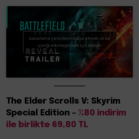
pazarlama çerezlerini kabul etmek ve bu
içeriği etkinleştirmek için tıklayın
The Elder Scrolls V: Skyrim
Special Edition –
%80 indirim
ile birlikte 69,80 TL