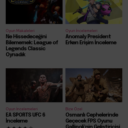
Oyun Makaleleri
Oyun İncelemeleri
Ne Hissedeceğini
Anomaly President
Bilememek: League of
Erken Erişim İnceleme
Legends Classic
Oynadık
Oyun İncelemeleri
Bize Özel
EA SPORTS UFC 6
Osmanlı Cephelerinde
İnceleme
Geçecek FPS Oyunu
Gallipoli’nin Geliştiricisi