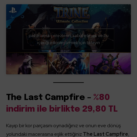
pazarlama çerezlerini kabul etmek ve bu
içeriği etkinleştirmek için tıklayın
The Last Campfire –
%80
indirim ile birlikte 29,80 TL
Kayıp bir kor parçasını oynadığınız ve onun eve dönüş
yolundaki macerasına eşlik ettiğiniz
The Last Campfire
,