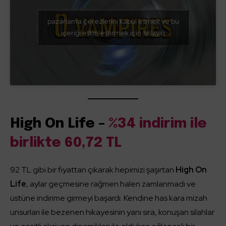
pazarlama çerezlerini kabul etmek ve bu
içeriği etkinleştirmek için tıklayın
High On Life –
%34 indirim ile
birlikte 60,72 TL
92 TL gibi bir fiyattan çıkarak hepimizi şaşırtan
High On
Life
, aylar geçmesine rağmen halen zamlanmadı ve
üstüne indirime girmeyi başardı. Kendine has kara mizah
unsurları ile bezenen hikayesinin yanı sıra, konuşan silahlar