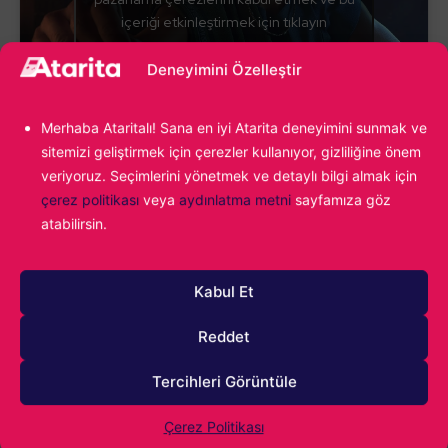
içeriği etkinleştirmek için tıklayın
Deneyimini Özelleştir
Merhaba Ataritalı! Sana en iyi Atarita deneyimini sunmak ve
sitemizi geliştirmek için çerezler kullanıyor, gizliliğine önem
veriyoruz. Seçimlerini yönetmek ve detaylı bilgi almak için
Thief Simulator –
%90 indirim
çerez politikası
veya
aydınlatma metni
sayfamıza göz
atabilirsin.
ile birlikte 19,00 TL
Kabul Et
Geçtiğimiz günlerde serinin yeni oyunu çıktı ve ilk oyun
olan
Thief Simulator
oldukça güzel bir indirim gördü
Reddet
diyebiliriz. Biraz gerilimli, biraz da heyecanlı bir yapım
arıyorsanız o zaman doğru yerdesiniz demektir. Size
Tercihleri Görüntüle
verilen görevler doğrultusunda evlere girerek hırsızlık
Çerez Politikası
yapıyor ve oyundaki paranızı çoğaltarak zengin olmaya