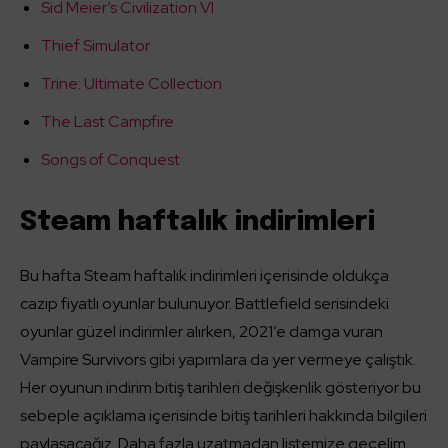
Sid Meier’s Civilization VI
Thief Simulator
Trine: Ultimate Collection
The Last Campfire
Songs of Conquest
Steam haftalık indirimleri
Bu hafta Steam haftalık indirimleri içerisinde oldukça
cazip fiyatlı oyunlar bulunuyor. Battlefield serisindeki
oyunlar güzel indirimler alırken, 2021’e damga vuran
Vampire Survivors gibi yapımlara da yer vermeye çalıştık.
Her oyunun indirim bitiş tarihleri değişkenlik gösteriyor bu
sebeple açıklama içerisinde bitiş tarihleri hakkında bilgileri
paylaşacağız. Daha fazla uzatmadan listemize geçelim