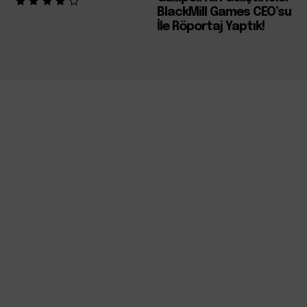
BlackMill Games CEO’su
İle Röportaj Yaptık!