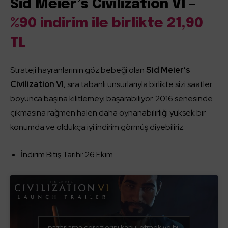
Sid Meier’s Civilization VI –
%90 indirim ile birlikte 21,90
TL
Strateji hayranlarının göz bebeği olan
Sid Meier’s
Civilization VI
, sıra tabanlı unsurlarıyla birlikte sizi saatler
boyunca başına kilitlemeyi başarabiliyor. 2016 senesinde
çıkmasına rağmen halen daha oynanabilirliği yüksek bir
konumda ve oldukça iyi indirim görmüş diyebiliriz.
İndirim Bitiş Tarihi: 26 Ekim
pazarlama çerezlerini kabul etmek ve bu