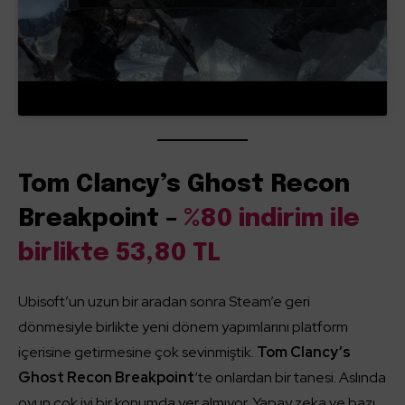
Tom Clancy’s Ghost Recon
Breakpoint –
%80 indirim ile
birlikte 53,80 TL
Ubisoft’un uzun bir aradan sonra Steam’e geri
dönmesiyle birlikte yeni dönem yapımlarını platform
içerisine getirmesine çok sevinmiştik.
Tom Clancy’s
Ghost Recon Breakpoint
‘te onlardan bir tanesi. Aslında
oyun çok iyi bir konumda yer almıyor. Yapay zeka ve bazı