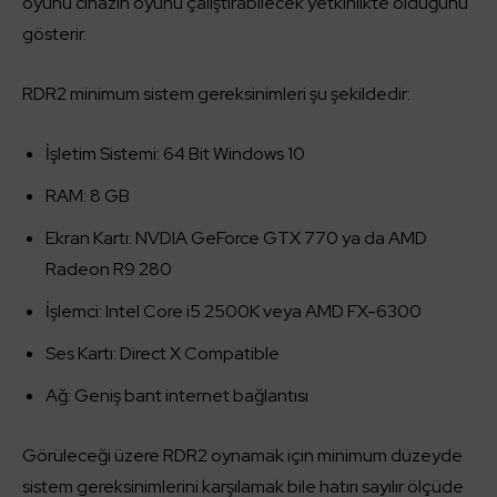
oyunu cihazın oyunu çalıştırabilecek yetkinlikte olduğunu
gösterir.
RDR2 minimum sistem gereksinimleri şu şekildedir:
İşletim Sistemi: 64 Bit Windows 10
RAM: 8 GB
Ekran Kartı: NVDIA GeForce GTX 770 ya da AMD
Radeon R9 280
İşlemci: Intel Core i5 2500K veya AMD FX-6300
Ses Kartı: Direct X Compatible
Ağ: Geniş bant internet bağlantısı
Görüleceği üzere RDR2 oynamak için minimum düzeyde
sistem gereksinimlerini karşılamak bile hatırı sayılır ölçüde