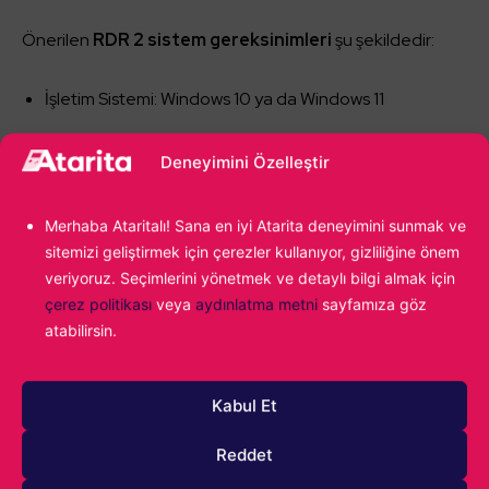
Önerilen
RDR 2 sistem gereksinimleri
şu şekildedir:
İşletim Sistemi: Windows 10 ya da Windows 11
RAM: 12 GB
Deneyimini Özelleştir
Ekran Kartı: NVDIA GeForce GTX 1060 ya da AMD
Radeon RX 480
Merhaba Ataritalı! Sana en iyi Atarita deneyimini sunmak ve
İşlemci: AMD Ryzen R5 1500X ya da Intel Core i7
sitemizi geliştirmek için çerezler kullanıyor, gizliliğine önem
veriyoruz. Seçimlerini yönetmek ve detaylı bilgi almak için
4770K
çerez politikası
veya
aydınlatma metni
sayfamıza göz
Ses Kartı: Direct X Cmopatible
atabilirsin.
Ağ: Geniş bant internet bağlantısı
Kabul Et
Önerilen sistem gereksinimleri ile
Red Dead Redemption
Reddet
2
oynamak, üst düzey verimlilikle oyuna katılmanızı
sağlayacaktır. Burada işletim sisteminin Windows 10 ya da