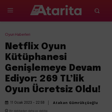
Oyun Haberleri
Netflix Oyun
Kütüphanesi
Genişlemeye Devam
Ediyor: 269 TL’lik
Oyun Ücretsiz Oldu!
Atakan Gümrükçüoğlu
11 Ocak 2023 - 22:58
Bir dakikadan daha az
dakika