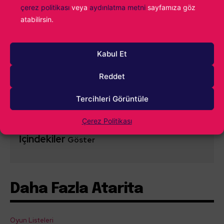
çerez politikası
veya
aydınlatma metni
sayfamıza göz
atabilirsin.
0
YORUM
Kabul Et
Reddet
Tercihleri Görüntüle
Çerez Politikası
İçindekiler
Göster
Daha Fazla Atarita
Oyun Listeleri