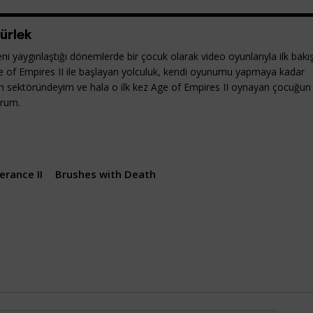
ürlek
ni yaygınlaştığı dönemlerde bir çocuk olarak video oyunlarıyla ilk bakı
e of Empires II ile başlayan yolculuk, kendi oyunumu yapmaya kadar
yun sektöründeyim ve hala o ilk kez Age of Empires II oynayan çocuğun
orum.
rance II
Brushes with Death