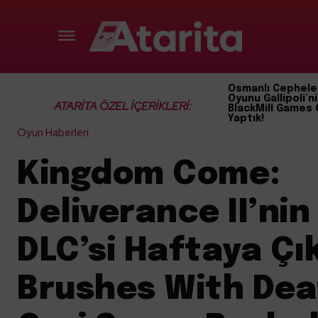
Osmanlı Cephele
Oyunu Gallipoli’ni
ATARİTA ÖZEL İÇERİKLERİ:
BlackMill Games 
Yaptık!
Oyun Haberleri
Kingdom Come:
Deliverance II’nin 
DLC’si Haftaya Çık
Brushes With Dea