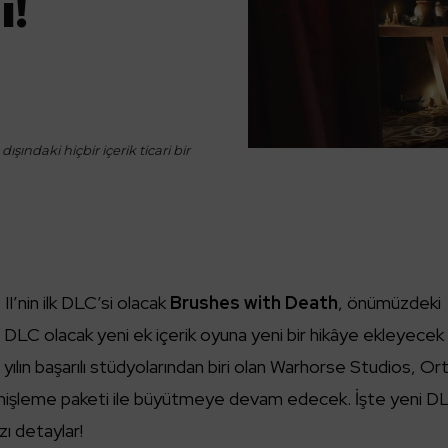
ı!
ışındaki hiçbir içerik ticari bir
’nin ilk DLC’si olacak
Brushes with Death
, önümüzdeki
ir DLC olacak yeni ek içerik oyuna yeni bir hikâye ekleyecek
yılın başarılı stüdyolarından biri olan Warhorse Studios, Or
nişleme paketi ile büyütmeye devam edecek. İşte yeni D
ı detaylar!