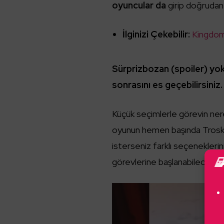
oyuncular da
girip doğrudan
İlginizi Çekebilir:
Kingdom 
Sürprizbozan (spoiler) yo
sonrasını es geçebilirsiniz.
Küçük seçimlerle görevin nere
oyunun hemen başında Trosky
isterseniz farklı seçenekler
görevlerine başlanabileceği bel