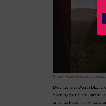
Kingdom Come: Deliverance II, Trosky K
Brushes with Death DLC’si oy
bozmuş çılgın bir ressamın et
arasında boyanmış bir kafatas