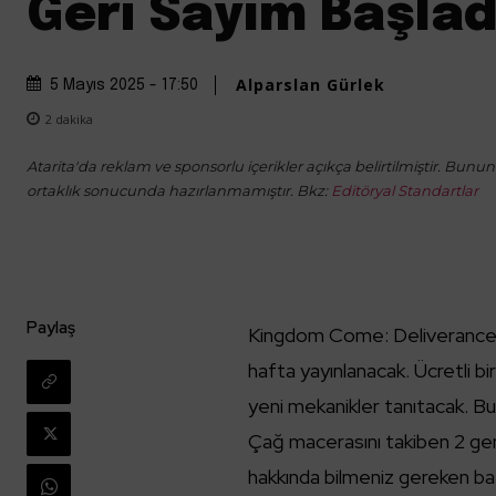
Geri Sayım Başlad
Alparslan Gürlek
5 Mayıs 2025 - 17:50
2
dakika
Atarita'da reklam ve sponsorlu içerikler açıkça belirtilmiştir. Bunun d
ortaklık sonucunda hazırlanmamıştır. Bkz:
Editöryal Standartlar
Paylaş
Kingdom Come: Deliverance II
hafta yayınlanacak. Ücretli b
yeni mekanikler tanıtacak. Bu 
Çağ macerasını takiben 2 ge
hakkında bilmeniz gereken baz