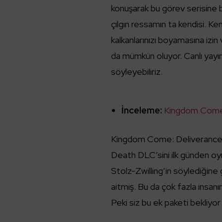
konuşarak bu görev serisine b
çılgın ressamın ta kendisi. Ke
kalkanlarınızı boyamasına izi
da mümkün oluyor. Canlı yayı
söyleyebiliriz.
İnceleme:
Kingdom Come: 
Kingdom Come: Deliverance II
Death DLC’sini ilk günden o
Stolz-Zwilling’in söylediğine
aitmiş. Bu da çok fazla insan
Peki siz bu ek paketi bekliyo