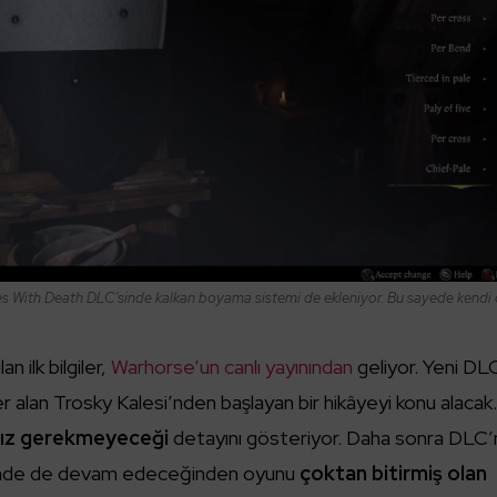
s With Death DLC’sinde kalkan boyama sistemi de ekleniyor. Bu sayede kendi 
 ilk bilgiler,
Warhorse’un canlı yayınından
geliyor. Yeni DL
 alan Trosky Kalesi’nden başlayan bir hikâyeyi konu alacak
nız gerekmeyeceği
detayını gösteriyor. Daha sonra DLC’
sinde de devam edeceğinden oyunu
çoktan bitirmiş olan