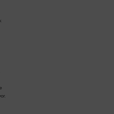
k
h
me
or.