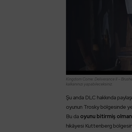
Kingdom Come: Deliverance II – Brushe
kalkanınızı yapabileceksiniz.
Şu anda DLC hakkında paylaşılan
oyunun Trosky bölgesinde yer
Bu da
oyunu bitirmiş olma
hikâyesi Kuttenberg bölge