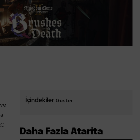
İçindekiler
Göster
 ve
ta
LC
Daha Fazla Atarita