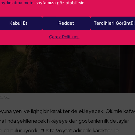
aydınlatma metni
sayfamıza göz atabilirsin.
Kabul Et
Reddet
Tercihleri Görüntü
Çerez Politikası
alesi.
una yeni ve ilginç bir karakter de ekleyecek. Ölümle kafa
rafında şekillenecek hikâyeye dair gösterilen ilk detaylar
ı da bulunuyordu. “Usta Voyta” adındaki karakter ile