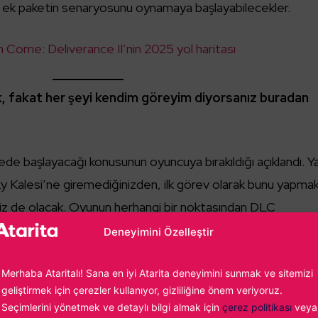
 ek paketin senaryosunu oynamaya başlayabilecekler.
Come: Deliverance II’nin 2025 yol haritası
k, fakat her şeyi kendim göreyim diyorsanız buradan
de başlayacağı konusunun oyuncuya bırakıldığı açıklandı. Y
 Kalesi’ne giremediğinizden, ilk görev olarak bunu yapma
iniz de olacak. Oyunun herhangi bir noktasından DLC
irtiliyor.
Deneyimini Özelleştir
Merhaba Ataritalı! Sana en iyi Atarita deneyimini sunmak ve sitemizi
geliştirmek için çerezler kullanıyor, gizliliğine önem veriyoruz.
Seçimlerini yönetmek ve detaylı bilgi almak için
çerez politikası
veya