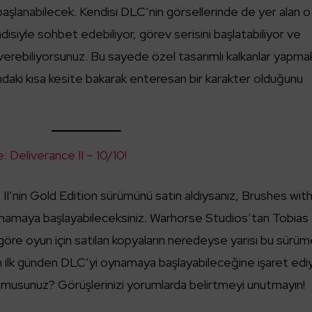
aşlanabilecek. Kendisi DLC’nin görsellerinde de yer alan o
ndisiyle sohbet edebiliyor, görev serisini başlatabiliyor ve
n verebiliyorsunuz. Bu sayede özel tasarımlı kalkanlar yapma
ndaki kısa kesite bakarak enteresan bir karakter olduğunu
Deliverance II – 10/10!
’nin Gold Edition sürümünü satın aldıysanız, Brushes wit
ynamaya başlayabileceksiniz. Warhorse Studios’tan Tobias
 göre oyun için satılan kopyaların neredeyse yarısı bu sürü
ın ilk günden DLC’yi oynamaya başlayabileceğine işaret ediy
r musunuz? Görüşlerinizi yorumlarda belirtmeyi unutmayın!