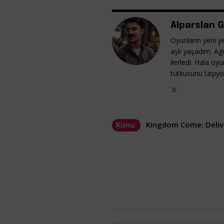
Alparslan G
Oyunların yeni ye
aşk yaşadım. Ag
ilerledi. Hala o
tutkusunu taşıy
Kingdom Come: Delive
Konu: