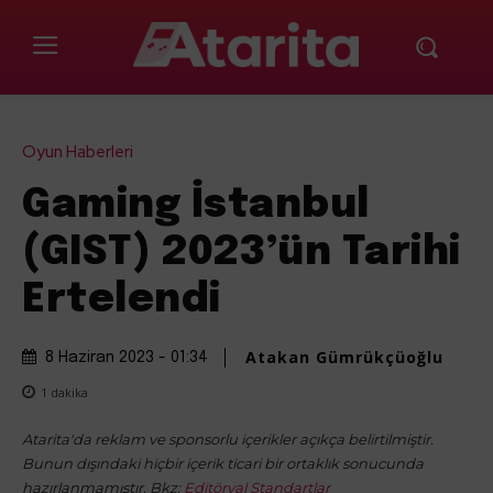
Oyun Haberleri
Gaming İstanbul
(GIST) 2023’ün Tarihi
Ertelendi
Atakan Gümrükçüoğlu
8 Haziran 2023 - 01:34
1
dakika
Atarita'da reklam ve sponsorlu içerikler açıkça belirtilmiştir.
Bunun dışındaki hiçbir içerik ticari bir ortaklık sonucunda
hazırlanmamıştır. Bkz:
Editöryal Standartlar