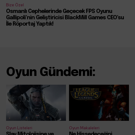
Bize Özel
Osmanlı Cephelerinde Geçecek FPS Oyunu
Gallipoli’nin Geliştiricisi BlackMill Games CEO’su
İle Röportaj Yaptık!
Oyun Gündemi:
Oyun Listeleri
Oyun Makaleleri
Slav Mitolojisine ve
Ne Hissedeceğini