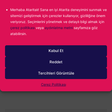
1000
Merhaba Ataritalı! Sana en iyi Atarita deneyimini sunmak ve
sitemizi geliştirmek için çerezler kullanıyor, gizliliğine önem
veriyoruz. Seçimlerini yönetmek ve detaylı bilgi almak için
çerez politikası
veya
aydınlatma metni
sayfamıza göz
atabilirsin.
Kabul Et
Reddet
0
YORUM
Tercihleri Görüntüle
Çerez Politikası