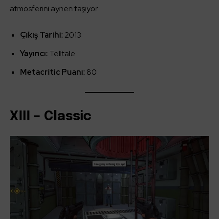
atmosferini aynen taşıyor.
Çıkış Tarihi:
2013
Yayıncı:
Telltale
Metacritic Puanı:
80
XIII – Classic