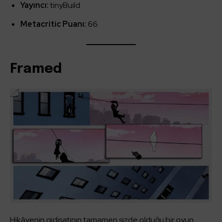
Yayıncı:
tinyBuild
Metacritic Puanı:
66
Framed
Hikâyenin gidişatının tamamen sizde olduğu bir oyun