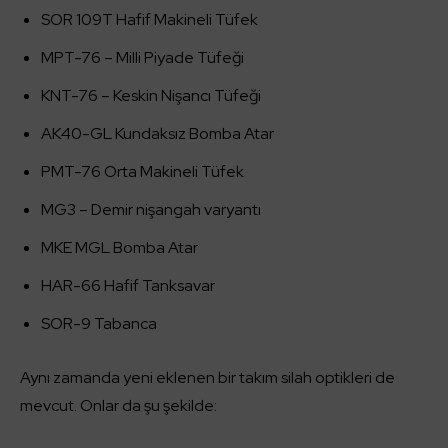
SOR 109T Hafif Makineli Tüfek
MPT-76 – Milli Piyade Tüfeği
KNT-76 – Keskin Nişancı Tüfeği
AK40-GL Kundaksız Bomba Atar
PMT-76 Orta Makineli Tüfek
MG3 – Demir nişangah varyantı
MKE MGL Bomba Atar
HAR-66 Hafif Tanksavar
SOR-9 Tabanca
Aynı zamanda yeni eklenen bir takım silah optikleri de
mevcut. Onlar da şu şekilde: