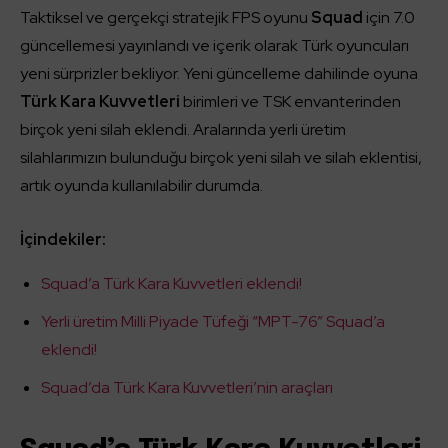
Taktiksel ve gerçekçi stratejik FPS oyunu
Squad
için 7.0
güncellemesi yayınlandı ve içerik olarak Türk oyuncuları
yeni sürprizler bekliyor. Yeni güncelleme dahilinde oyuna
Türk Kara Kuvvetleri
birimleri ve TSK envanterinden
birçok yeni silah eklendi. Aralarında yerli üretim
silahlarımızın bulunduğu birçok yeni silah ve silah eklentisi,
artık oyunda kullanılabilir durumda.
İçindekiler:
Squad’a Türk Kara Kuvvetleri eklendi!
Yerli üretim Milli Piyade Tüfeği “MPT-76” Squad’a
eklendi!
Squad’da Türk Kara Kuvvetleri’nin araçları