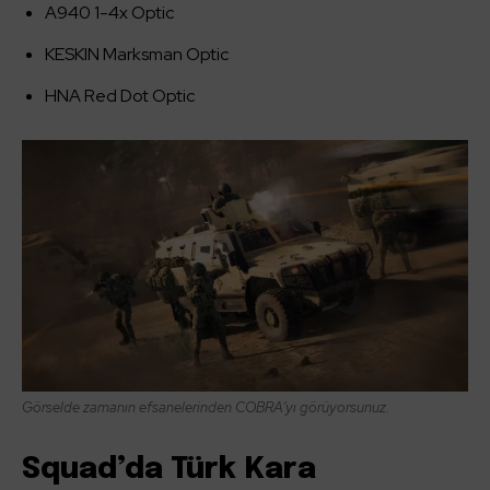
A940 1-4x Optic
KESKIN Marksman Optic
HNA Red Dot Optic
Görselde zamanın efsanelerinden COBRA’yı görüyorsunuz.
Squad’da Türk Kara