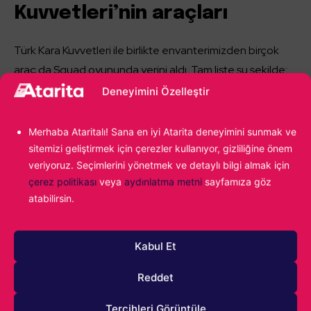
Kuvvetleri’nin araçları
Türk Kara Kuvvetleri ile birlikte envanterimizden birçok
araç da Squad oyununda yerini aldı. Tam liste şu şekilde:
Deneyimini Özelleştir
BMC-185-09B Kamyon
Merhaba Ataritalı! Sana en iyi Atarita deneyimini sunmak ve
Cobra II MRAP
sitemizi geliştirmek için çerezler kullanıyor, gizliliğine önem
ACV-15 Paletli APC/IFV
veriyoruz. Seçimlerini yönetmek ve detaylı bilgi almak için
çerez politikası
veya
aydınlatma metni
sayfamıza göz
Pars III APC/IFV
atabilirsin.
M60T MBT
UH1H Helikopter (Halk arasında “Pat Pat” olarak da
Kabul Et
geçer)
Reddet
Araçlar konusunda yeni güncelleme, oyunun dengesini
Tercihleri Görüntüle