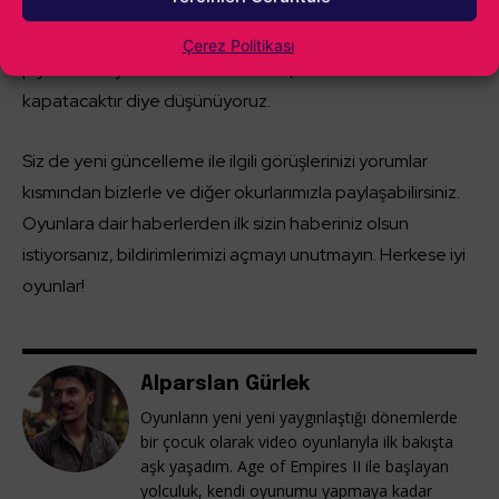
bozmamak adına özenle tasarlanmış gibi duruyor.
Envanterimizdeki eski araçlar oyuna eklenmiş olsa da
Çerez Politikası
piyadelerin yetenekleri ve silahları, aradaki handikabı
kapatacaktır diye düşünüyoruz.
Siz de yeni güncelleme ile ilgili görüşlerinizi yorumlar
kısmından bizlerle ve diğer okurlarımızla paylaşabilirsiniz.
Oyunlara dair haberlerden ilk sizin haberiniz olsun
istiyorsanız, bildirimlerimizi açmayı unutmayın. Herkese iyi
oyunlar!
Alparslan Gürlek
Oyunların yeni yeni yaygınlaştığı dönemlerde
bir çocuk olarak video oyunlarıyla ilk bakışta
aşk yaşadım. Age of Empires II ile başlayan
yolculuk, kendi oyunumu yapmaya kadar