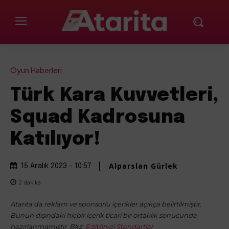
Oyun Haberleri
Türk Kara Kuvvetleri,
Squad Kadrosuna
Katılıyor!
Alparslan Gürlek
15 Aralık 2023 - 10:57
2
dakika
Atarita'da reklam ve sponsorlu içerikler açıkça belirtilmiştir.
Bunun dışındaki hiçbir içerik ticari bir ortaklık sonucunda
hazırlanmamıştır. Bkz:
Editöryal Standartlar