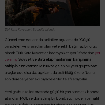
Türk Kara Kuvvetleri, Squad’a eklendi.
Güncelleme notlarında belirtilen açıklamada “Güçlü
piyadeleri ve iyi araçları olan yetenekli, bağımsız bir grup
olarak Türk Kara Kuvvetleri kadroya katılıyor” ifadesine
yer
verilmiş
.
Sovyet ve Batı ekipmanlarının karışımına
sahip bir envanter
ile birlikte gelen bu yeni grupta bazı
araçlar eski olsa da, açıklamada belirtildiği üzere “bunu
son derece yetenekli piyadeler ile” telafi ediyorlar.
Yeni grubun rolleri arasında güçlü bir yarı otomatik bomba
atar olan MGL ile donatılmış bir bombacı, modern bir hafif
makineli tüfek ile donatılmış bir akıncı da yer alıyor. Aynı