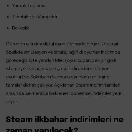
Yaratık Toplama
Zombiler vs Vampirler
Balıkçılık
Görünen o ki dev dijital oyun vitrininde önümüzdeki yıl
özellikle simülasyon ve strateji ağırlıklı oyunları indirimde
göreceğiz. Öte yandan Idler (oyuncudan pek bir girdi
istemeyen ve açık kaldıkça kendiliğinden ilerleyen
oyunlar) ve Sokoban (bulmaca oyunları) gibi ilginç
temalar dikkat çekiyor. Açıklanan Steam indirim tarihleri
arasında ise merakla beklenen dönemsel indirimler yerini
alıyor.
Steam ilkbahar indirimleri ne
zaman yapılacak?