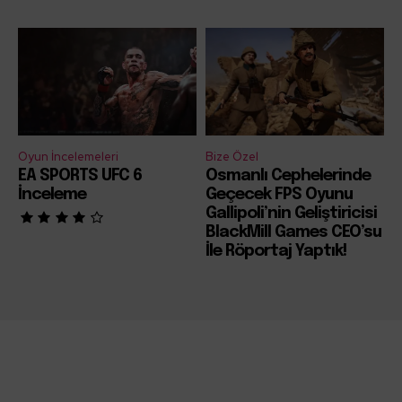
Oyun İncelemeleri
Bize Özel
EA SPORTS UFC 6
Osmanlı Cephelerinde
İnceleme
Geçecek FPS Oyunu
Gallipoli’nin Geliştiricisi
BlackMill Games CEO’su
İle Röportaj Yaptık!