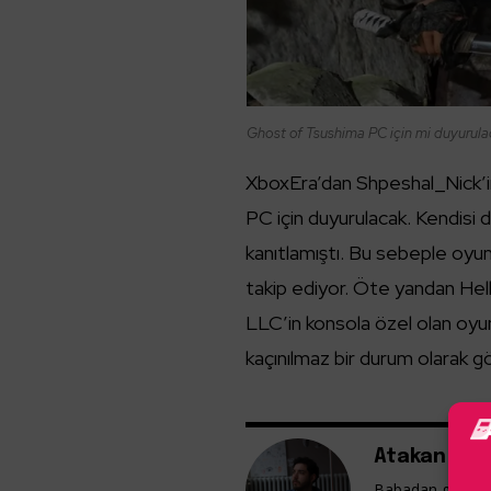
Ghost of Tsushima PC için mi duyurula
XboxEra’dan Shpeshal_Nick’
PC için duyurulacak. Kendisi 
kanıtlamıştı. Bu sebeple oyunc
takip ediyor. Öte yandan Hel
LLC’in konsola özel olan oyun
kaçınılmaz bir durum olarak gö
Atakan Güm
Babadan gelme v