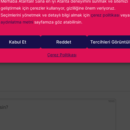
Merhaba Ataritalı! Sana en iyi Atarita deneyimini sunmak ve sitemizi
oyun oynuyorum. Fighting Force ile başlayan maceram günümüz
geliştirmek için çerezler kullanıyor, gizliliğine önem veriyoruz.
dar uzanıyor...
Seçimlerini yönetmek ve detaylı bilgi almak için
çerez politikası
veya
aydınlatma metni
sayfamıza göz atabilirsin.
Kabul Et
Reddet
Tercihleri Görüntü
Çerez Politikası
1000