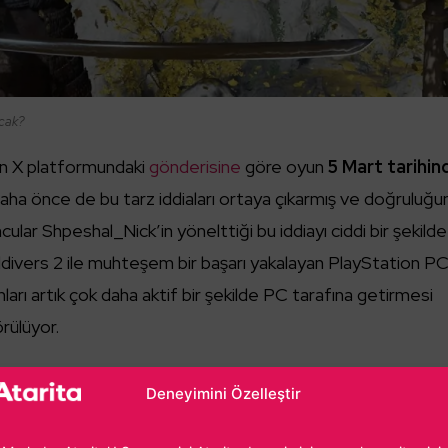
cak?
in X platformundaki
gönderisine
göre oyun
5 Mart tarihin
daha önce de bu tarz iddiaları ortaya çıkarmış ve doğruluğu
ular Shpeshal_Nick’in yönelttiği bu iddiayı ciddi bir şekilde
ldivers 2 ile muhteşem bir başarı yakalayan PlayStation P
ları artık çok daha aktif bir şekilde PC tarafına getirmesi
rülüyor.
Deneyimini Özelleştir
rükçüoğlu
ideo oyun tutkunluğumun önüne geçemiyor, yazdıkça yazıyor ve en