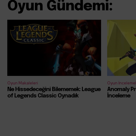
Oyun Gündemi:
Oyun Makaleleri
Oyun İncelemel
Ne Hissedeceğini Bilememek: League
Anomaly Pr
of Legends Classic Oynadık
İnceleme