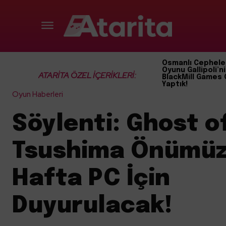
Osmanlı Cephele
Oyunu Gallipoli’ni
ATARİTA ÖZEL İÇERİKLERİ:
BlackMill Games 
Yaptık!
Oyun Haberleri
Söylenti: Ghost o
Tsushima Önümüz
Hafta PC İçin
Duyurulacak!