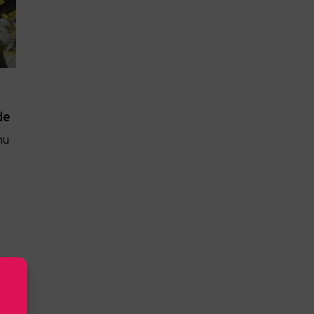
de
nu
C