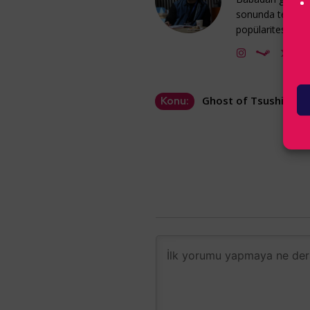
sonunda tekrar 
popülaritesine ka
Ghost of Tsushima
Konu: