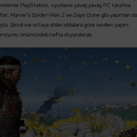
enelerde PlayStation, oyunlarını yavaş yavaş PC tarafına
War
,
Marvel’s Spider-Man 2
ve
Days Gone
gibi yapımları d
muştu. Şimdi ise ortaya atılan iddialara göre sevilen yapım
rsiyonu önümüzdeki hafta duyurulacak.