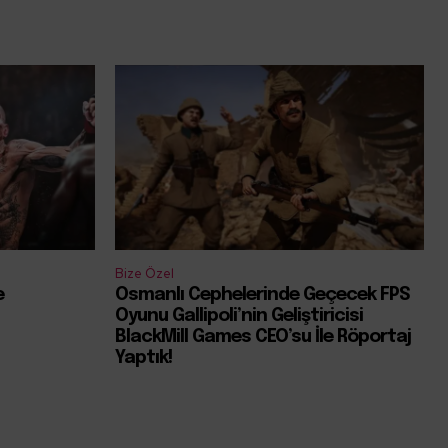
Bize Özel
e
Osmanlı Cephelerinde Geçecek FPS
Oyunu Gallipoli’nin Geliştiricisi
BlackMill Games CEO’su İle Röportaj
Yaptık!