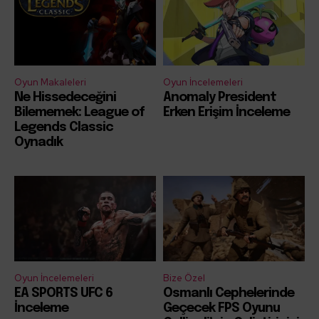
Oyun Makaleleri
Oyun İncelemeleri
Ne Hissedeceğini
Anomaly President
Bilememek: League of
Erken Erişim İnceleme
Legends Classic
Oynadık
Oyun İncelemeleri
Bize Özel
EA SPORTS UFC 6
Osmanlı Cephelerinde
İnceleme
Geçecek FPS Oyunu