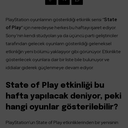
PlayStation oyunlarının gösterildiği etkinlik serisi “
State
of Play
” için neredeyse herkes bu haftayı işaret ediyor.
Sony’nin kendi stüdyoları ya da üçüncü parti geliştiriciler
tarafından gelecek oyunların gösterildiği geleneksel
etkinliğin yeni bölümü yaklaşıyor gibi görünüyor. Etkinlikte
gösterilecek oyunlara dair bir liste bile bulunuyor ve
iddialar giderek güçlenmeye devam ediyor.
State of Play etkinliği bu
hafta yapılacak deniyor, peki
hangi oyunlar gösterilebilir?
PlayStation’un State of Play etkinliklerinden bir yenisinin