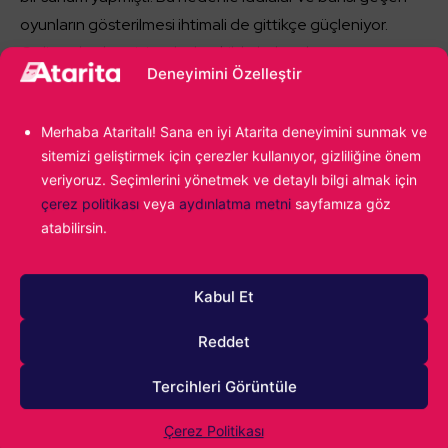
oyunların gösterilmesi ihtimali de gittikçe güçleniyor.
Gelişmelerden sizi en hızlı şekilde haberdar etmeye
Deneyimini Özelleştir
gayret edeceğiz.
Merhaba Ataritalı! Sana en iyi Atarita deneyimini sunmak ve
sitemizi geliştirmek için çerezler kullanıyor, gizliliğine önem
Alparslan Gürlek
veriyoruz. Seçimlerini yönetmek ve detaylı bilgi almak için
Oyunların yeni yeni yaygınlaştığı dönemlerde
çerez politikası
veya
aydınlatma metni
sayfamıza göz
bir çocuk olarak video oyunlarıyla ilk bakışta
atabilirsin.
aşk yaşadım. Age of Empires II ile başlayan
yolculuk, kendi oyunumu yapmaya kadar
ilerledi. Hala oyun sektöründeyim ve hala o ilk
Kabul Et
kez Age of Empires II oynayan çocuğun
tutkusunu taşıyorum.
Reddet
Tercihleri Görüntüle
PlayStation
Konu:
Çerez Politikası