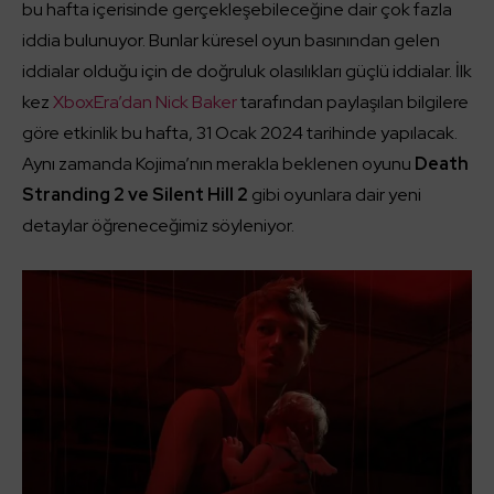
bu hafta içerisinde gerçekleşebileceğine dair çok fazla
iddia bulunuyor. Bunlar küresel oyun basınından gelen
iddialar olduğu için de doğruluk olasılıkları güçlü iddialar. İlk
kez
XboxEra’dan Nick Baker
tarafından paylaşılan bilgilere
göre etkinlik bu hafta, 31 Ocak 2024 tarihinde yapılacak.
Aynı zamanda Kojima’nın merakla beklenen oyunu
Death
Stranding 2 ve Silent Hill 2
gibi oyunlara dair yeni
detaylar öğreneceğimiz söyleniyor.