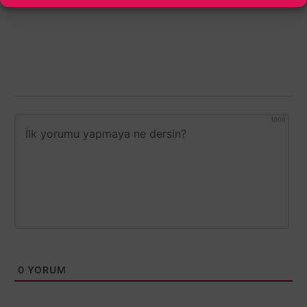
1000
0
YORUM