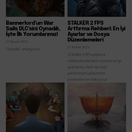
Bannerlord’un War
STALKER 2 FPS
Sails DLC’sini Oynadık,
Arttırma Rehberi: En İyi
İşte İlk Yorumlarımız!
Ayarlar ve Dosya
Düzenlemeleri
21 Kasım 2025
21 Kasım 2025
Oynadık, anlatıyoruz.
STALKER 2 FPS arttırma
rehberimizde hem oyunun en iyi
ayarlarına, hem de özel
performans yükseltme
yöntemlerine bakıyoruz.