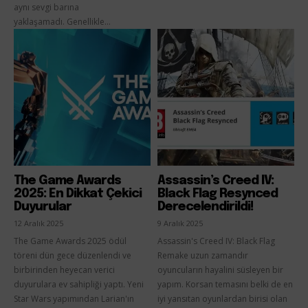
aynı sevgi barına
yaklaşamadı. Genellikle...
The Game Awards
Assassin’s Creed IV:
2025: En Dikkat Çekici
Black Flag Resynced
Duyurular
Derecelendirildi!
12 Aralık 2025
9 Aralık 2025
The Game Awards 2025 ödül
Assassin's Creed IV: Black Flag
töreni dün gece düzenlendi ve
Remake uzun zamandır
birbirinden heyecan verici
oyuncuların hayalini süsleyen bir
duyurulara ev sahipliği yaptı. Yeni
yapım. Korsan temasını belki de en
Star Wars yapımından Larian'ın
iyi yansıtan oyunlardan birisi olan