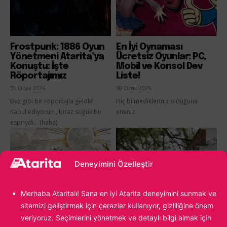
Frostpunk: 1886 Oyun
En İyi Oynaması
Yönetmeni Atarita’ya
Ücretsiz Oyunlar: PC,
Konuştu: İşte
Mobil ve Konsol Dev
Röportajımız
Liste!
31 Ocak 2026
30 Ocak 2026
Buz gibi bir röportajla geldik!
Hiç bilmedikleriniz olduğuna
Kabul ediyorum, biraz soğuk bir
eminiz.
espriydi... (haha)
Deneyimini Özelleştir
Merhaba Ataritalı! Sana en iyi Atarita deneyimini sunmak ve
sitemizi geliştirmek için çerezler kullanıyor, gizliliğine önem
veriyoruz. Seçimlerini yönetmek ve detaylı bilgi almak için