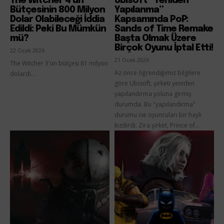
The Witcher 4’ün
Ubisoft “Yeniden
Bütçesinin 800 Milyon
Yapılanma”
Dolar Olabileceği İddia
Kapsamında PoP:
Edildi: Peki Bu Mümkün
Sands of Time Remake
mü?
Başta Olmak Üzere
Birçok Oyunu İptal Etti!
22 Ocak 2026
21 Ocak 2026
The Witcher 3'ün bütçesi 81 milyon
Az önce öğrendiğimiz bilgilere
dolardı...
göre Ubisoft, şirketi yeniden
yapılandırma yoluna girmiş
durumda. Bu "yapılandırma"
durumu ise oyuncuları bir hayli
kızdırdı. Zira şirket, Prince of...