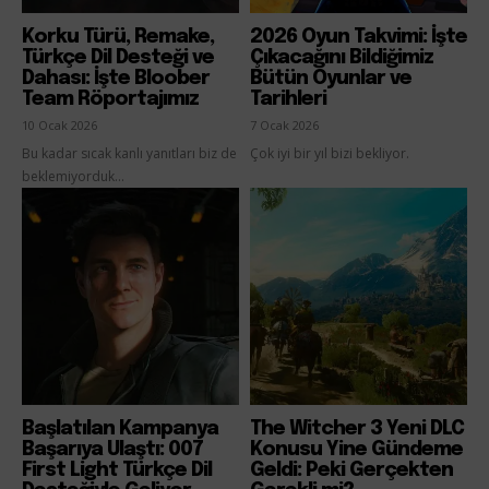
Korku Türü, Remake,
2026 Oyun Takvimi: İşte
Türkçe Dil Desteği ve
Çıkacağını Bildiğimiz
Dahası: İşte Bloober
Bütün Oyunlar ve
Team Röportajımız
Tarihleri
10 Ocak 2026
7 Ocak 2026
Bu kadar sıcak kanlı yanıtları biz de
Çok iyi bir yıl bizi bekliyor.
beklemiyorduk...
Başlatılan Kampanya
The Witcher 3 Yeni DLC
Başarıya Ulaştı: 007
Konusu Yine Gündeme
First Light Türkçe Dil
Geldi: Peki Gerçekten