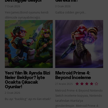
Desteğiyle Geliyor
Gerekli mi?
7 Ocak 2026
3 Ocak 2026
Yeni James Bond oyununu kendi
Galiba cidden gerçek...
dilimizde oynayabileceğiz.
Yeni Yılın İlk Ayında Bizi
Metroid Prime 4:
Neler Bekliyor? İşte
Beyond İnceleme
Ocakta Çıkacak
27 Aralık 2025
Oyunlar!
Metroid Prime 4: Beyond Nintendo
2 Ocak 2026
Switch inceleme kopyası, Nintendo
Bu ayı ''backlog'' ayı mı ilan etsek?
tarafından Atarita’ya
gönderilmiştir. Metroid Prime 4: