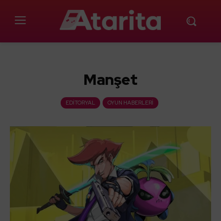
Manşet
EDITORYAL
OYUN HABERLERI