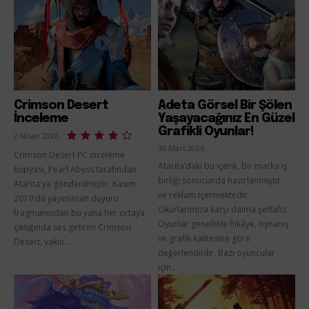
Crimson Desert
Adeta Görsel Bir Şölen
İnceleme
Yaşayacağınız En Güzel
Grafikli Oyunlar!
2 Nisan 2026
30 Mart 2026
Crimson Desert PC inceleme
Atarita’daki bu içerik, bir marka iş
kopyası, Pearl Abyss tarafından
birliği sonucunda hazırlanmıştır
Atarita'ya gönderilmiştir. Kasım
ve reklam içermektedir.
2019'da yayınlanan duyuru
Okurlarımıza karşı daima şeffafız.
fragmanından bu yana her ortaya
Oyunlar genellikle hikâye, oynanış
çıktığında ses getiren Crimson
ve grafik kalitesine göre
Desert, yakın...
değerlendirilir. Bazı oyuncular
için...