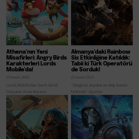
Athena’nın Yeni
Almanya’daki Rainbow
Misafirleri: Angry Birds
Six Etkinliğine Katıldık:
Karakterleri Lords
Tabii ki Türk Operatörü
Mobile’da!
de Sorduk!
25 Kasım 2025
22 Kasım 2025
Lords Mobile’dan Sınırlı Süreli
''İsteğinizi duyduk ve ekip bunun
Dünyalar Arası Macera
farkında'' diyorlar.