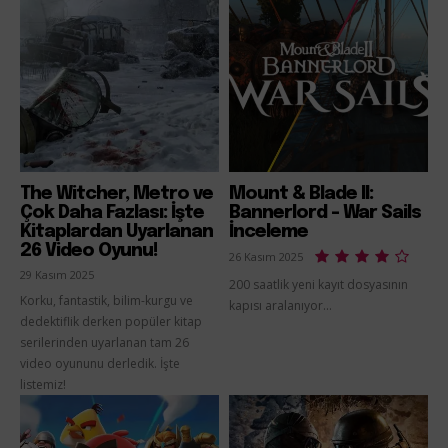
The Witcher, Metro ve
Mount & Blade II:
Çok Daha Fazlası: İşte
Bannerlord – War Sails
Kitaplardan Uyarlanan
İnceleme
26 Video Oyunu!
26 Kasım 2025
29 Kasım 2025
200 saatlik yeni kayıt dosyasının
Korku, fantastik, bilim-kurgu ve
kapısı aralanıyor...
dedektiflik derken popüler kitap
serilerinden uyarlanan tam 26
video oyununu derledik. İşte
listemiz!