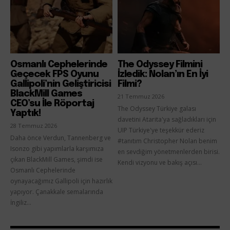
Osmanlı Cephelerinde
The Odyssey Filmini
Geçecek FPS Oyunu
İzledik: Nolan’ın En İyi
Gallipoli’nin Geliştiricisi
Filmi?
BlackMill Games
21 Temmuz 2026
CEO’su İle Röportaj
The Odyssey Türkiye galası
Yaptık!
davetini Atarita'ya sağladıkları için
28 Temmuz 2026
UIP Türkiye'ye teşekkür ederiz
Daha önce Verdun, Tannenberg ve
#tanıtım Christopher Nolan benim
Isonzo gibi yapımlarla karşımıza
en sevdiğim yönetmenlerden birisi.
çıkan BlackMill Games, şimdi ise
Kendi vizyonu ve bakış açısı...
Osmanlı Cephelerinde
oynayacağımız Gallipoli için hazırlık
yapıyor. Çanakkale semalarında
İngiliz...