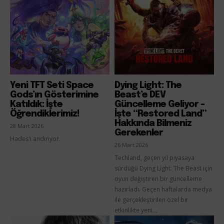
Yeni TFT Seti Space
Dying Light: The
Gods’ın Gösterimine
Beast’e DEV
Katıldık: İşte
Güncelleme Geliyor –
Öğrendiklerimiz!
İşte “Restored Land”
Hakkında Bilmeniz
28 Mart 2026
Gerekenler
Hades'i andırıyor.
26 Mart 2026
Techland, geçen yıl piyasaya
sürdüğü Dying Light: The Beast için
oyun değiştiren bir güncelleme
hazırladı. Geçen haftalarda medya
ile gerçekleştirilen özel bir
etkinlikte yeni...