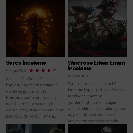
Saros İnceleme
Windrose Erken Erişim
İnceleme
8 Mayıs 2026
6 Mayıs 2026
Saros'un PlayStation 5 inceleme
Windrose'un erken erişim PC
kopyası, PlayStation tarafından
inceleme kopyası, Kraken Express
Atarita'ya gönderilmiştir.
tarafından Atarita’ya
Housemarque’ın bir önceki oyunu
gönderilmiştir. Selam! Bugün
olan Returnal’ı oynamamış birisi
sizlerle tehlikeli derin sulara yelken
olarak Saros, dışarıdan bana biraz
açıyoruz. Korsan temalı oyun
korkutucu geliyordu. Tamam...
arayanların son zamanlardaki...