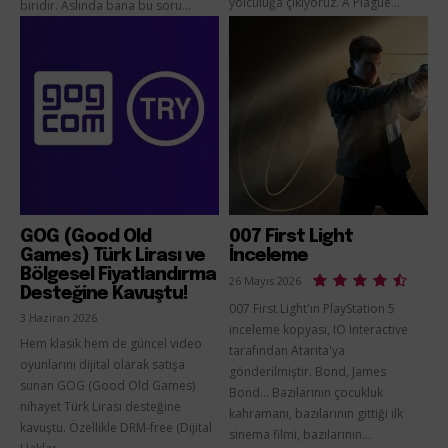
yolculuğa çıkıyoruz. A Plague...
biridir. Aslında bana bu soru...
GOG (Good Old
007 First Light
Games) Türk Lirası ve
İnceleme
Bölgesel Fiyatlandırma
26 Mayıs 2026
Desteğine Kavuştu!
007 First Light'ın PlayStation 5
3 Haziran 2026
inceleme kopyası, IO Interactive
Hem klasik hem de güncel video
tarafından Atarita'ya
oyunlarını dijital olarak satışa
gönderilmiştir. Bond, James
sunan GOG (Good Old Games)
Bond... Bazılarının çocukluk
nihayet Türk Lirası desteğine
kahramanı, bazılarının gittiği ilk
kavuştu. Özellikle DRM-free (Dijital
sinema filmi, bazılarının...