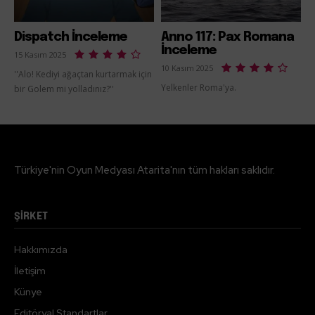
Dispatch İnceleme
Anno 117: Pax Romana
İnceleme
15 Kasım 2025
10 Kasım 2025
''Alo! Kediyi ağaçtan kurtarmak için
Yelkenler Roma'ya.
bir Golem mi yolladınız?''
Türkiye'nin Oyun Medyası Atarita'nın tüm hakları saklıdır.
ŞİRKET
Hakkımızda
İletişim
Künye
Editöryal Standartlar