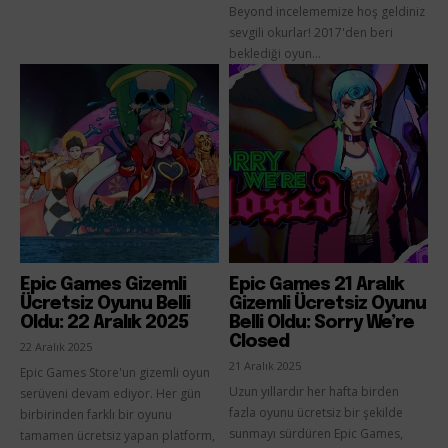
Beyond incelememize hoş geldiniz
sevgili okurlar! 2017'den beri
beklediği oyun...
Epic Games Gizemli
Epic Games 21 Aralık
Ücretsiz Oyunu Belli
Gizemli Ücretsiz Oyunu
Oldu: 22 Aralık 2025
Belli Oldu: Sorry We’re
Closed
22 Aralık 2025
21 Aralık 2025
Epic Games Store'un gizemli oyun
Uzun yıllardır her hafta birden
serüveni devam ediyor. Her gün
fazla oyunu ücretsiz bir şekilde
birbirinden farklı bir oyunu
sunmayı sürdüren Epic Games,
tamamen ücretsiz yapan platform,