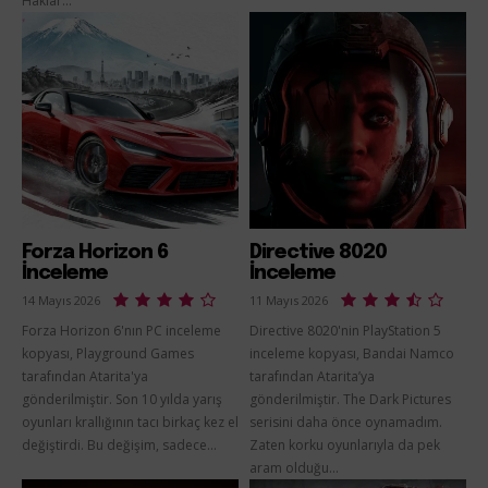
Haklar...
Forza Horizon 6
Directive 8020
İnceleme
İnceleme
14 Mayıs 2026
11 Mayıs 2026
Forza Horizon 6'nın PC inceleme
Directive 8020'nin PlayStation 5
kopyası, Playground Games
inceleme kopyası, Bandai Namco
tarafından Atarita'ya
tarafından Atarita’ya
gönderilmiştir. Son 10 yılda yarış
gönderilmiştir. The Dark Pictures
oyunları krallığının tacı birkaç kez el
serisini daha önce oynamadım.
değiştirdi. Bu değişim, sadece...
Zaten korku oyunlarıyla da pek
aram olduğu...