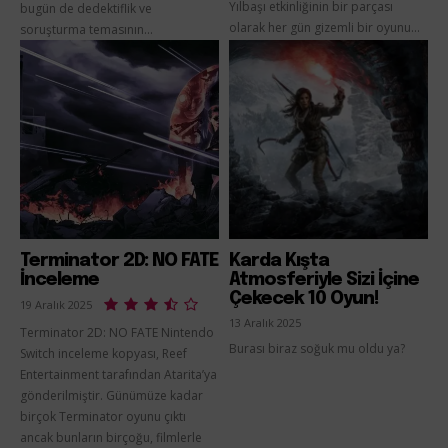
Yılbaşı etkinliğinin bir parçası
bugün de dedektiflik ve
olarak her gün gizemli bir oyunu...
soruşturma temasının...
Terminator 2D: NO FATE
Karda Kışta
İnceleme
Atmosferiyle Sizi İçine
Çekecek 10 Oyun!
19 Aralık 2025
13 Aralık 2025
Terminator 2D: NO FATE Nintendo
Burası biraz soğuk mu oldu ya?
Switch inceleme kopyası, Reef
Entertainment tarafından Atarita’ya
gönderilmiştir. Günümüze kadar
birçok Terminator oyunu çıktı
ancak bunların birçoğu, filmlerle