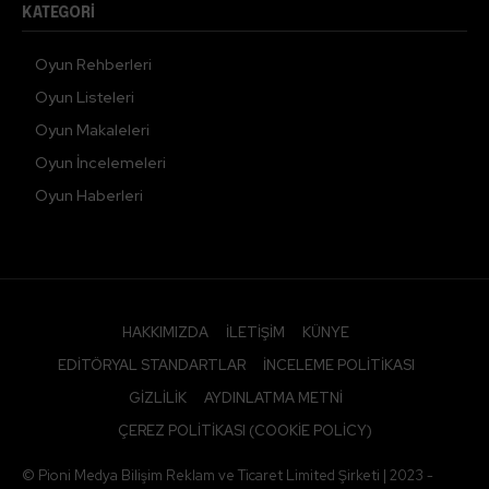
KATEGORI
Oyun Rehberleri
Oyun Listeleri
Oyun Makaleleri
Oyun İncelemeleri
Oyun Haberleri
HAKKIMIZDA
İLETIŞIM
KÜNYE
EDITÖRYAL STANDARTLAR
İNCELEME POLITIKASI
GIZLILIK
AYDINLATMA METNI
ÇEREZ POLITIKASI (COOKIE POLICY)
© Pioni Medya Bilişim Reklam ve Ticaret Limited Şirketi | 2023 -