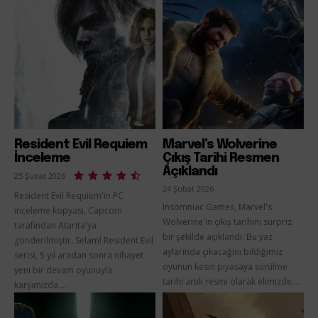
Resident Evil Requiem
Marvel’s Wolverine
İnceleme
Çıkış Tarihi Resmen
Açıklandı
25 Şubat 2026
24 Şubat 2026
Resident Evil Requiem'in PC
Insomniac Games, Marvel's
inceleme kopyası, Capcom
Wolverine'in çıkış tarihini sürpriz
tarafından Atarita'ya
bir şekilde açıklandı. Bu yaz
gönderilmiştir. Selam! Resident Evil
aylarında çıkacağını bildiğimiz
serisi, 5 yıl aradan sonra nihayet
oyunun kesin piyasaya sürülme
yeni bir devam oyunuyla
tarihi artık resmi olarak elimizde....
karşımızda....