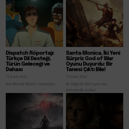
Dispatch Röportajı:
Santa Monica, İki Yeni
Türkçe Dil Desteği,
Sürpriz God of War
Türün Geleceği ve
Oyunu Duyurdu: Bir
Dahası
Tanesi Çıktı Bile!
15 Şubat 2026
13 Şubat 2026
Ben Blonde Blazer'ı seçmiştim.
İki değil de dört oyun mu
demeliydik acaba?