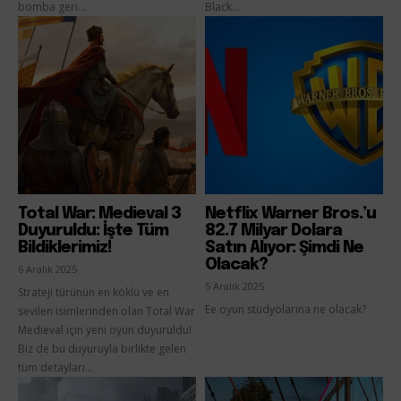
bomba geri...
Black...
Total War: Medieval 3
Netflix Warner Bros.’u
Duyuruldu: İşte Tüm
82.7 Milyar Dolara
Bildiklerimiz!
Satın Alıyor: Şimdi Ne
Olacak?
6 Aralık 2025
5 Aralık 2025
Strateji türünün en köklü ve en
Ee oyun stüdyolarına ne olacak?
sevilen isimlerinden olan Total War
Medieval için yeni oyun duyuruldu!
Biz de bu duyuruyla birlikte gelen
tüm detayları...