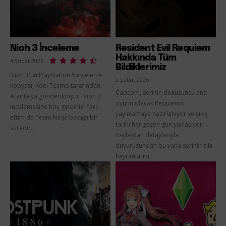
Nioh 3 İnceleme
Resident Evil Requiem
Hakkında Tüm
4 Şubat 2026
Bildiklerimiz
Nioh 3'ün PlayStation 5 inceleme
2 Şubat 2026
kopyası, Koei Tecmo tarafından
Capcom, serinin dokuzuncu ana
Atarita'ya gönderilmiştir. Nioh 3
oyunu olacak Requiem'i
incelemesine hoş geldiniz! Fark
yayınlamaya hazırlanıyor ve çıkış
ettim de Team Ninja bayağı bir
tarihi her geçen gün yaklaşıyor.
süredir...
Paylaşılan detaylarıyla
duyurusundan bu yana serinin sıkı
hayranlarını...