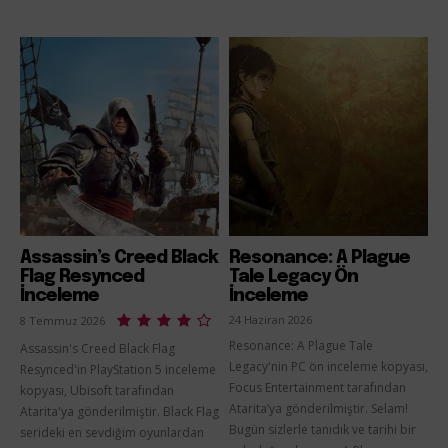
Assassin’s Creed Black
Resonance: A Plague
Flag Resynced
Tale Legacy Ön
İnceleme
İnceleme
24 Haziran 2026
8 Temmuz 2026
Resonance: A Plague Tale
Assassin's Creed Black Flag
Legacy'nin PC ön inceleme kopyası,
Resynced'in PlayStation 5 inceleme
Focus Entertainment tarafından
kopyası, Ubisoft tarafından
Atarita’ya gönderilmiştir. Selam!
Atarita'ya gönderilmiştir. Black Flag
Bugün sizlerle tanıdık ve tarihi bir
serideki en sevdiğim oyunlardan