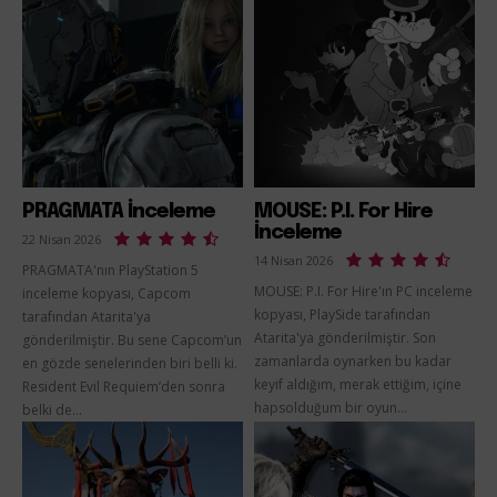
PRAGMATA İnceleme
MOUSE: P.I. For Hire
İnceleme
22 Nisan 2026
14 Nisan 2026
PRAGMATA'nın PlayStation 5
MOUSE: P.I. For Hire'ın PC inceleme
inceleme kopyası, Capcom
kopyası, PlaySide tarafından
tarafından Atarita'ya
Atarita'ya gönderilmiştir. Son
gönderilmiştir. Bu sene Capcom’un
zamanlarda oynarken bu kadar
en gözde senelerinden biri belli ki.
keyif aldığım, merak ettiğim, içine
Resident Evil Requiem’den sonra
hapsolduğum bir oyun...
belki de...