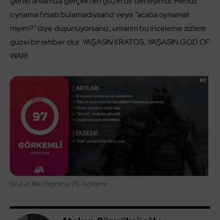
genel anlamda gerçekten güzel bir deneyimdi. Henüz
oynama fırsatı bulamadıysanız veya
“acaba oynamalı
mıyım?”
diye düşünüyorsanız, umarım bu inceleme sizlere
güzel bir rehber olur. YAŞASIN KRATOS, YAŞASIN GOD OF
WAR!
God of War Ragnarok PC İnceleme