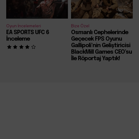
Oyun İncelemeleri
Bize Özel
EA SPORTS UFC 6
Osmanlı Cephelerinde
İnceleme
Geçecek FPS Oyunu
Gallipoli’nin Geliştiricisi
BlackMill Games CEO’su
İle Röportaj Yaptık!