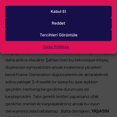
Tabii PC’nin getirdiği bazı nimetlerden yararlanmak
herkesin hakkı. Örneğin
Frame Generation
sistemi belki de
Kabul Et
günümüzün en kıymetli özelliklerinden birisi. Düşük sistem
Reddet
özellikli bilgisayarlarda daha yüksek FPS alabilmenizi
sağlayan bu yenilik, herhangi bir piksel kaybı yaşatmadan
Tercihleri Görüntüle
da sizlere güzel görüntüler sunabiliyor. Eksisi var mı, belki.
Örneğin Input Lag diyebileceğimiz bazı sorunlarla
Çerez Politikası
karşılaşmanız mümkün. Ama bunu deneyerek görmek çok
daha akıllıca olacaktır. Şahsen ben bu teknolojiye ihtiyaç
duymadan oynayabildim ancak incelemeyi yazarken
kendi Frame Generation düşüncelerimi de aktarabilmek
adına yaklaşık 3-4 saatlik bir süreyi bu ayar açıkken
geçirdim. Herhangi bir gecikme durumuyla da
karşılaşmadım. Tabii gerekli testleri yaparsanız ufak
gecikme oranları ile karşılaşabilirsiniz ancak bu oyun
deneyiminizi asla baltalamaz… Balta demişken,
YAŞASIN