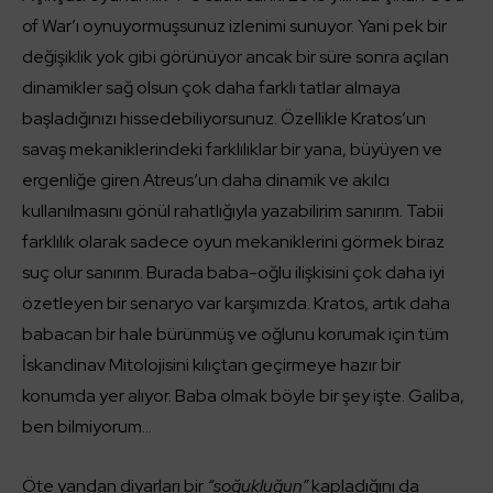
of War’ı oynuyormuşsunuz izlenimi sunuyor. Yani pek bir
değişiklik yok gibi görünüyor ancak bir süre sonra açılan
dinamikler sağ olsun çok daha farklı tatlar almaya
başladığınızı hissedebiliyorsunuz. Özellikle Kratos’un
savaş mekaniklerindeki farklılıklar bir yana, büyüyen ve
ergenliğe giren Atreus’un daha dinamik ve akılcı
kullanılmasını gönül rahatlığıyla yazabilirim sanırım. Tabii
farklılık olarak sadece oyun mekaniklerini görmek biraz
suç olur sanırım. Burada baba-oğlu ilişkisini çok daha iyi
özetleyen bir senaryo var karşımızda. Kratos, artık daha
babacan bir hale bürünmüş ve oğlunu korumak için tüm
İskandinav Mitolojisini kılıçtan geçirmeye hazır bir
konumda yer alıyor. Baba olmak böyle bir şey işte. Galiba,
ben bilmiyorum…
Öte yandan diyarları bir
“soğukluğun”
kapladığını da