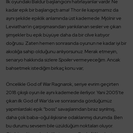
İlk oyundaki Baldur başlangıcını hatırlayanlar vardır. Ne
kadar epik bir başlangıçtı ama! Thor ile kapışmamız da
aynı şekilde epiklik anlamında üst kademede. Mjölnir ve
Leviathan’ın çarpışmasından yankılanan sesler ve çıkan
şimşekler bu epik büyüye daha da bir cilve katıyor
doğrusu. Zaten hemen sonrasında oyunun ne kadar iyi bir
akıcılığa sahip olduğunu anlıyorsunuz. Merak etmeyin,
senaryo hakkında sizlere
Spoiler
vermeyeceğim. Ancak
bahsetmek istediğim birkaç konu var;
Öncelikle God of War Ragnarok, seriye evrim geçirten
2018 çıkışlı oyun ile aynı kademede ilerliyor. Yani 2005’te
çıkan ilk God of War’da ve sonrasında gördüğümüz
yapımlardaki epik “boss” savaşlarından biraz sıyrılmış,
daha çok baba-oğul ilişkisine odaklanmış durumda. Ben
bu durumu sevsem bile üzüldüğüm noktaları oluyor.