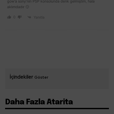
gow’a sony’nin PSP konsolunda denk gelmiştim, hala
aklımdadır 🙂
0
Yanıtla
İçindekiler
Göster
Daha Fazla Atarita