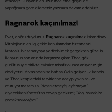
atacağız. Dünyanın en uzun inceleme girişini de
yaptığımıza göre dilerseniz yazımıza devam edebiliriz.
Ragnarok kaçınılmaz!
Evet, doğru duydunuz.
Ragnarok kaçınılmaz
. İskandinav
Mitolojisinin en ilgi çekici konularından bir tanesini
Kratos’lu bir senaryoya yedirebilmek gerçekten güzel iş.
İlk oyunun son anında karşımıza çıkan Thor, gök
gürültüsüyle birlikte evimize misafir olunca anlıyoruz işin
ciddiyetini. Arkasından ise babası Odin geliyor –ki kendisi
ve Thor, kitaplardaki tasvirlerine acayip yakınlar- ve
oturuyor masamıza.
“Aman etmeyin, eylemeyin”
diyecekken Kratos’tan cevap gecikir mi;
“Yoo, tekerinize
çomak sokacağım!”
.