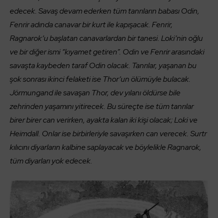
edecek. Savaş devam ederken tüm tanrıların babası Odin,
Fenrir adında canavar bir kurt ile kapışacak. Fenrir,
Ragnarok’u başlatan canavarlardan bir tanesi. Loki’nin oğlu
ve bir diğer ismi “kıyamet getiren”. Odin ve Fenrir arasındaki
savaşta kaybeden taraf Odin olacak. Tanrılar, yaşanan bu
şok sonrası ikinci felaketi ise Thor’un ölümüyle bulacak.
Jörmungand ile savaşan Thor, dev yılanı öldürse bile
zehrinden yaşamını yitirecek. Bu süreçte ise tüm tanrılar
birer birer can verirken, ayakta kalan iki kişi olacak; Loki ve
Heimdall. Onlar ise birbirleriyle savaşırken can verecek. Surtr
kılıcını diyarların kalbine saplayacak ve böylelikle Ragnarok,
tüm diyarları yok edecek.