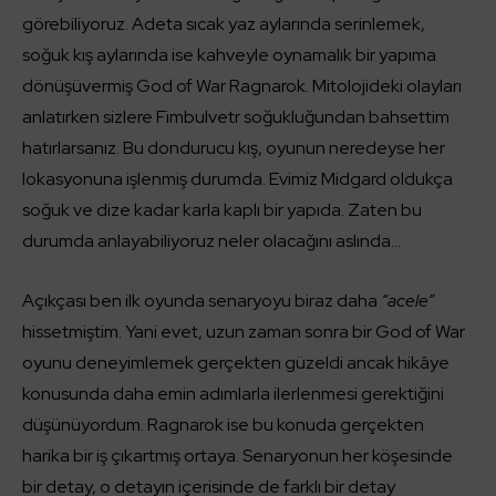
görebiliyoruz. Adeta sıcak yaz aylarında serinlemek,
soğuk kış aylarında ise kahveyle oynamalık bir yapıma
dönüşüvermiş God of War Ragnarok. Mitolojideki olayları
anlatırken sizlere Fimbulvetr soğukluğundan bahsettim
hatırlarsanız. Bu dondurucu kış, oyunun neredeyse her
lokasyonuna işlenmiş durumda. Evimiz Midgard oldukça
soğuk ve dize kadar karla kaplı bir yapıda. Zaten bu
durumda anlayabiliyoruz neler olacağını aslında…
Açıkçası ben ilk oyunda senaryoyu biraz daha
“acele”
hissetmiştim. Yani evet, uzun zaman sonra bir God of War
oyunu deneyimlemek gerçekten güzeldi ancak hikâye
konusunda daha emin adımlarla ilerlenmesi gerektiğini
düşünüyordum. Ragnarok ise bu konuda gerçekten
harika bir iş çıkartmış ortaya. Senaryonun her köşesinde
bir detay, o detayın içerisinde de farklı bir detay