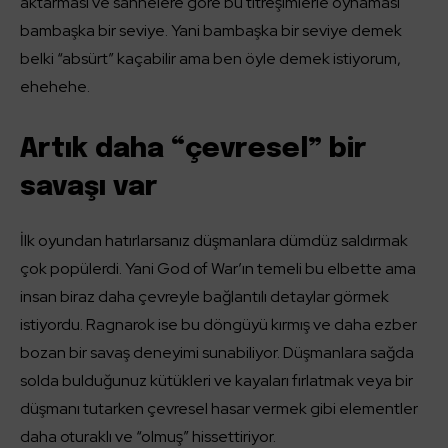
aktarması ve sahnelere göre bu titreşimlerle oynaması
bambaşka bir seviye. Yani bambaşka bir seviye demek
belki “absürt” kaçabilir ama ben öyle demek istiyorum,
ehehehe.
Artık daha “çevresel” bir
savaşı var
İlk oyundan hatırlarsanız düşmanlara dümdüz saldırmak
çok popülerdi. Yani God of War’ın temeli bu elbette ama
insan biraz daha çevreyle bağlantılı detaylar görmek
istiyordu. Ragnarok ise bu döngüyü kırmış ve daha ezber
bozan bir savaş deneyimi sunabiliyor. Düşmanlara sağda
solda bulduğunuz kütükleri ve kayaları fırlatmak veya bir
düşmanı tutarken çevresel hasar vermek gibi elementler
daha oturaklı ve “olmuş” hissettiriyor.