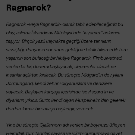
Ragnarok?
Ragnarok -veya Ragnarök- olarak tabir edebileceğimiz bu
olay, aslında İskandinav Mitolojisi’nde “kıyamet” anlamını
taşıyor. Birçok yazılı kaynakta geçtiği üzere tanrıların
savaştığı, dünyanın sonunun geldiği ve bildik bilinmedik tüm
yaşamın son bulacağı bir hikâye Ragnarok. Fimbulvetr adı
verilen bir kış dönemi başlayacak, depremler olacak ve
insanlar açlıktan kırılacak. Bu süreçte Midgard’ın dev yılanı
Jörmungand, kendi zehrini okyanuslara ve denizlere
yayacak. Başlayan kargaşa içerisinde ise Asgard’ın ve
diyarların yıkıcısı Surtr, kendi diyarı Muspelheim’dan gelerek
durdurulamaz bir savaşa başlangıç verecek.
Yine bu süreçte Gjallarhorn adı verilen bir boynuzu üfleyen
Heimdall, tüm tanrıları savaşa ve yıkımı durdurmaya davet