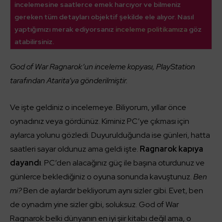
incelemesine saatlerce emek harcıyor ve bilmeniz
gereken tüm detayları objektif şekilde ele alıyor. Nasıl
yaptığımızı merak ediyorsanız
inceleme politikamıza
göz
atabilirsiniz.
God of War Ragnarok’un inceleme kopyası, PlayStation
tarafından Atarita’ya gönderilmiştir.
Ve işte geldiniz o incelemeye. Biliyorum, yıllar önce
oynadınız veya gördünüz. Kiminiz PC’ye çıkması için
aylarca yolunu gözledi. Duyurulduğunda ise günleri, hatta
saatleri sayar oldunuz ama geldi işte.
Ragnarok kapıya
dayandı
. PC’den alacağınız güç ile başına oturdunuz ve
günlerce beklediğiniz o oyuna sonunda kavuştunuz.
Ben
mi?
Ben de aylardır bekliyorum aynı sizler gibi. Evet, ben
de oynadım yine sizler gibi, soluksuz. God of War
Ragnarok belki dünyanın en iyi şiir kitabı değil ama, o