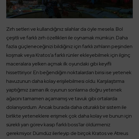
Zırh setleri ve kullandığınız silahlar da öyle mesela. Bol
çeşitli ve farklı zırh özellikleri ile oynamak mümkün. Daha
fazla güçleneceğinizi bildiğiniz için farklı zırhların peşinden
koşmak veya Kratos’a farklı rünler ekleyebilmek için ilginç
maceralara yelken açmak ilk oyundaki gibi keyifli
hissettiriyor. En beğendiğim noktalardan birisi ise yetenek
havuzunun daha kolay erişilebilmesi oldu. Karşılaştırma
yaptığımız zaman ilk oyunun sonlarına doğru yetenek
ağacını tamamen açamamış ve tavuk gibi ortalarda
dolanıyordum. Ancak burada daha oturaklı bir sistem ile
birlikte yeteneklere erişmek çok daha kolay ve bunun için
sürekli yan görev kasıp farklı boss’lar öldürmeniz
gerekmiyor. Dümdüz ilerleyip de birçok Kratos ve Atreus