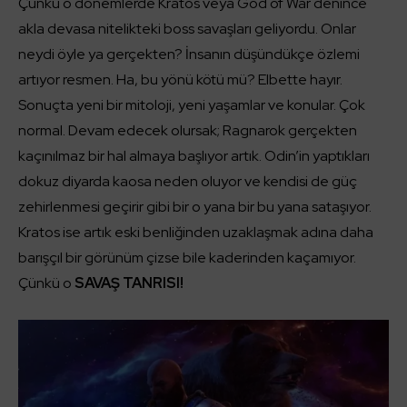
Çünkü o dönemlerde Kratos veya God of War denince
akla devasa nitelikteki boss savaşları geliyordu. Onlar
neydi öyle ya gerçekten? İnsanın düşündükçe özlemi
artıyor resmen. Ha, bu yönü kötü mü? Elbette hayır.
Sonuçta yeni bir mitoloji, yeni yaşamlar ve konular. Çok
normal. Devam edecek olursak; Ragnarok gerçekten
kaçınılmaz bir hal almaya başlıyor artık. Odin’in yaptıkları
dokuz diyarda kaosa neden oluyor ve kendisi de güç
zehirlenmesi geçirir gibi bir o yana bir bu yana sataşıyor.
Kratos ise artık eski benliğinden uzaklaşmak adına daha
barışçıl bir görünüm çizse bile kaderinden kaçamıyor.
Çünkü o
SAVAŞ TANRISI!