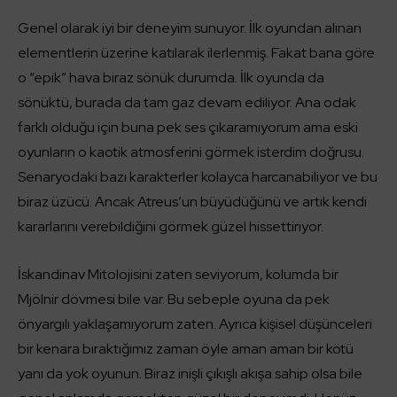
Genel olarak iyi bir deneyim sunuyor. İlk oyundan alınan
elementlerin üzerine katılarak ilerlenmiş. Fakat bana göre
o “epik” hava biraz sönük durumda. İlk oyunda da
sönüktü, burada da tam gaz devam ediliyor. Ana odak
farklı olduğu için buna pek ses çıkaramıyorum ama eski
oyunların o kaotik atmosferini görmek isterdim doğrusu.
Senaryodaki bazı karakterler kolayca harcanabiliyor ve bu
biraz üzücü. Ancak Atreus’un büyüdüğünü ve artık kendi
kararlarını verebildiğini görmek güzel hissettiriyor.
İskandinav Mitolojisini zaten seviyorum, kolumda bir
Mjölnir dövmesi bile var. Bu sebeple oyuna da pek
önyargılı yaklaşamıyorum zaten. Ayrıca kişisel düşünceleri
bir kenara bıraktığımız zaman öyle aman aman bir kötü
yanı da yok oyunun. Biraz inişli çıkışlı akışa sahip olsa bile