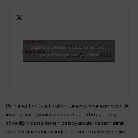
This is not
— Mike Ybarra
July 11,
pazarlama çerezlerini kabul etmek ve bu
happening.
içeriği etkinleştirmek için tıklayın
(@Qwik)
2023
Bir ihtimal, henüz satın alımın tamamlanmaması nedeniyle
insanları yanlış yönlendirmemek adına böyle bir şey
söylediğini desteklerken, bazı oyuncular da satın alımın
gerçekleşmesi durumunda bile oyunun gelmeyeceğini