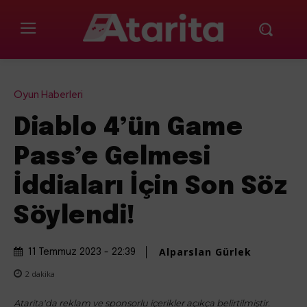
Oyun Haberleri
Diablo 4’ün Game
Pass’e Gelmesi
İddiaları İçin Son Söz
Söylendi!
Alparslan Gürlek
11 Temmuz 2023 - 22:39
2
dakika
Atarita'da reklam ve sponsorlu içerikler açıkça belirtilmiştir.