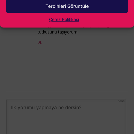
aşk yaşadım. Age of Empires II ile başlayan
Tercihleri Görüntüle
yolculuk, kendi oyunumu yapmaya kadar
ilerledi. Hala oyun sektöründeyim ve hala o ilk
Çerez Politikası
kez Age of Empires II oynayan çocuğun
tutkusunu taşıyorum.
1000