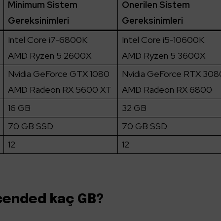
Minimum Sistem
Önerilen Sistem
Gereksinimleri
Gereksinimleri
Intel Core i7-6800K
Intel Core i5-10600K
AMD Ryzen 5 2600X
AMD Ryzen 5 3600X
Nvidia GeForce GTX 1080
Nvidia GeForce RTX 308
AMD Radeon RX 5600 XT
AMD Radeon RX 6800
16 GB
32 GB
70 GB SSD
70 GB SSD
12
12
scended kaç GB?