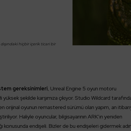
ışındaki hiçbir içerik ticari bir
stem gereksinimleri
, Unreal Engine 5 oyun motoru
yli yüksek şekilde karşımıza çıkıyor. Studio Wildcard tarafınd
len orijinal oyunun remastered sürümü olan yapım, an itibarı
riliyor. Haliyle oyuncular, bilgisayarının ARK’ın yeniden
ağı konusunda endişeli. Bizler de bu endişeleri gidermek adı