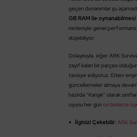
geçen donanımlar şu aşamada a
GB RAM ile oynanabilmes
nedeniyle genel performans, 
düşebiliyor.
Dolayısıyla, eğer ARK Surviv
zayıf kalan bir parçası olduğ
tavsiye ediyoruz. Erken eriş
güncellemeler almaya devam e
hazırda “Karışık” olarak sını
oyunu her gün
on binlerce o
İlginizi Çekebilir:
ARK Surv