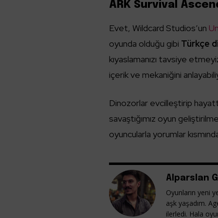
ARK Survival Ascen
Evet, Wildcard Studios’un
Un
oyunda olduğu gibi
Türkçe d
kıyaslamanızı tavsiye etmeyi
içerik ve mekaniğini anlayabil
Dinozorlar evcilleştirip hayat
savaştığımız oyun geliştirilm
oyuncularla yorumlar kısmından
Alparslan G
Oyunların yeni ye
aşk yaşadım. Ag
ilerledi. Hala o