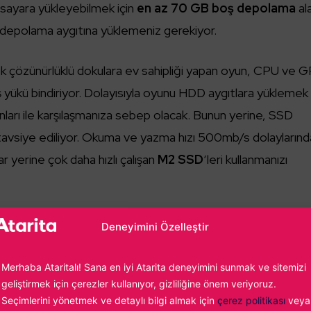
isayara yükleyebilmek için
en az 70 GB boş depolama
al
D depolama aygıtına yüklemeniz gerekiyor.
k çözünürlüklü dokulara ev sahipliği yapan oyun, CPU ve 
 yükü bindiriyor. Dolayısıyla oyunu HDD aygıtlara yüklemek
ları ile karşılaşmanıza sebep olacak. Bunun yerine, SSD
tavsiye ediliyor. Okuma ve yazma hızı 500mb/s dolaylarınd
erine çok daha hızlı çalışan
M2 SSD
‘leri kullanmanızı
Deneyimini Özelleştir
Merhaba Ataritalı! Sana en iyi Atarita deneyimini sunmak ve sitemizi
geliştirmek için çerezler kullanıyor, gizliliğine önem veriyoruz.
Seçimlerini yönetmek ve detaylı bilgi almak için
çerez politikası
veya