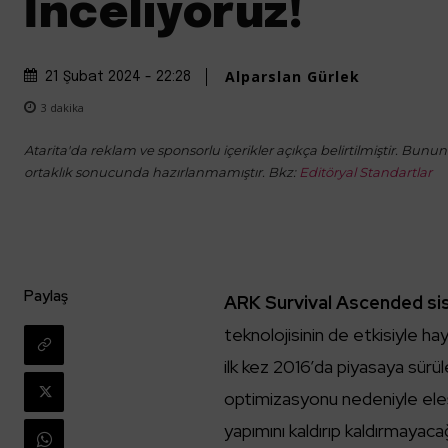
İnceliyoruz!
Alparslan Gürlek
21 Şubat 2024 - 22:28
3
dakika
Atarita'da reklam ve sponsorlu içerikler açıkça belirtilmiştir. Bunun d
ortaklık sonucunda hazırlanmamıştır. Bkz:
Editöryal Standartlar
Paylaş
ARK Survival Ascended si
teknolojisinin de etkisiyle ha
ilk kez 2016’da piyasaya sürü
optimizasyonu nedeniyle eleşti
yapımını kaldırıp kaldırmayac