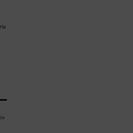
rla
şta