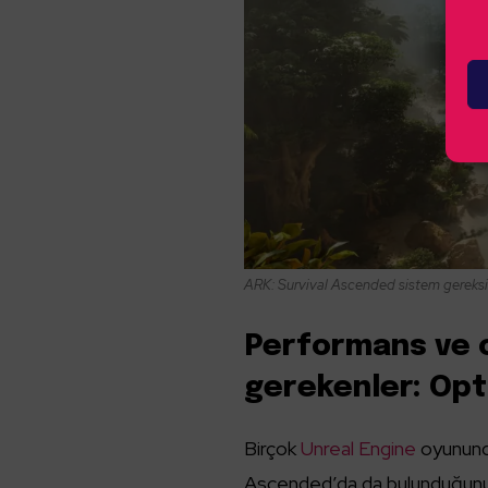
ARK: Survival Ascended sistem gereksi
Performans ve o
gerekenler: Opt
Birçok
Unreal Engine
oyununda
Ascended’da da bulunduğunu b