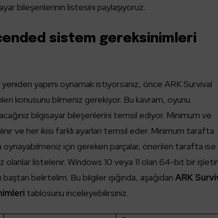
sayar bileşenlerinin listesini paylaşıyoruz.
cended sistem gereksinimleri
len yeniden yapımı oynamak istiyorsanız, önce ARK Survival
eri konusunu bilmeniz gerekiyor. Bu kavram, oyunu
uyacağınız bilgisayar bileşenlerini temsil ediyor. Minimum ve
alınır ve her ikisi farklı ayarları temsil eder. Minimum tarafta
 oynayabilmeniz için gereken parçalar, önerilen tarafta ise
nız olanlar listelenir. Windows 10 veya 11 olan 64-bit bir işlet
 baştan belirtelim. Bu bilgiler ışığında, aşağıdan
ARK Survi
imleri
tablosunu inceleyebilirsiniz.