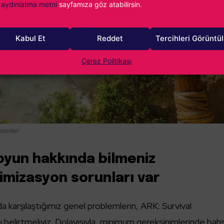
aydınlatma metni
sayfamıza göz atabilirsin.
Kabul Et
Reddet
Tercihleri Görüntü
Çerez Politikası
nimleri
yun hakkında bilmeniz
imizasyon sorunları var
 karşılaştığımız genel problemlerin, ARK: Survival
elirtmeliyiz. Dolayısıyla, minimum gereksinimlerinde bahs