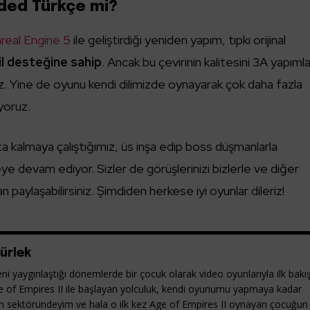
ded Türkçe mi?
real Engine 5
ile geliştirdiği yeniden yapım, tıpkı orijinal
il desteğine sahip
. Ancak bu çevirinin kalitesini 3A yapımla
z. Yine de oyunu kendi dilimizde oynayarak çok daha fazla
iyoruz.
ta kalmaya çalıştığımız, üs inşa edip boss düşmanlarla
eye devam ediyor. Sizler de görüşlerinizi bizlerle ve diğer
 paylaşabilirsiniz. Şimdiden herkese iyi oyunlar dileriz!
ürlek
ni yaygınlaştığı dönemlerde bir çocuk olarak video oyunlarıyla ilk bakı
e of Empires II ile başlayan yolculuk, kendi oyunumu yapmaya kadar
yun sektöründeyim ve hala o ilk kez Age of Empires II oynayan çocuğun