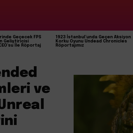
rinde Geçecek FPS
1923 İstanbul’unda Geçen Aksiyon
n Geliştiricisi
Korku Oyunu Undead Chronicles
CEO’su İle Röportaj
Röportajımız
ended
leri ve
 Unreal
ini