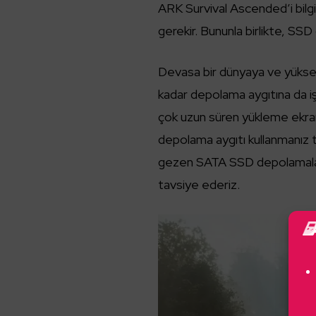
ARK Survival Ascended’i bilg
gerekir. Bununla birlikte, SS
Devasa bir dünyaya ve yükse
kadar depolama aygıtına da iş
çok uzun süren yükleme ekran
depolama aygıtı kullanmanız 
gezen SATA SSD depolamalar y
tavsiye ederiz.