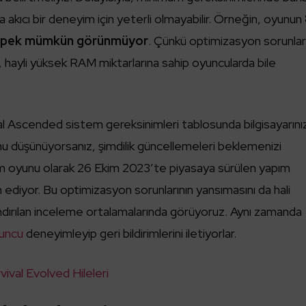
kıcı bir deneyim için yeterli olmayabilir. Örneğin, oyunun
i pek mümkün görünmüyor
. Çünkü optimizasyon sorunlar
hayli yüksek RAM miktarlarına sahip oyuncularda bile
al Ascended sistem gereksinimleri tablosunda bilgisayarını
unu düşünüyorsanız, şimdilik güncellemeleri beklemenizi
im oyunu olarak 26 Ekim 2023’te piyasaya sürülen yapım
diyor. Bu optimizasyon sorunlarının yansımasını da hali
flandırılan inceleme ortalamalarında görüyoruz. Aynı zamanda
yuncu
deneyimleyip geri bildirimlerini iletiyorlar.
ival Evolved Hileleri