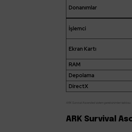
Donanımlar
İşlemci
Ekran Kartı
RAM
Depolama
DirectX
ARK Survival Ascended sistem gereksinimleri tablosu.
ARK Survival A