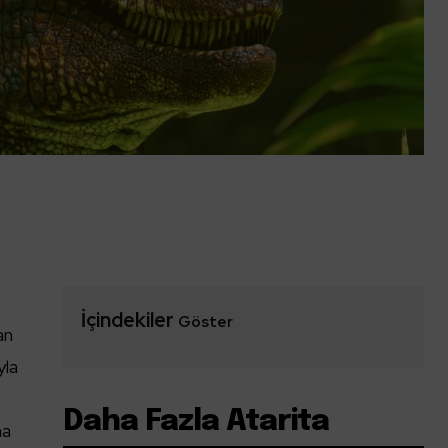
İçindekiler
Göster
an
yla
Daha Fazla Atarita
na