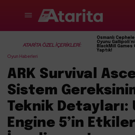
Osmanlı Cephele
Oyunu Gallipoli’ni
ATARİTA ÖZEL İÇERİKLERİ:
BlackMill Games 
Yaptık!
Oyun Haberleri
ARK Survival Asc
Sistem Gereksinim
Teknik Detayları:
Engine 5’in Etkiler