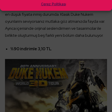
Dört klasik Duke Nukem 3D bölümünü içeren
Duke Nukem
Çerez Politikası
3D
: 20th Anniversary World Tour, şimdiye kadar gördüğü
en düşük fiyata inmiş durumda. Klasik Duke Nukem
oyunlarını seviyorsanız mutlaka göz atmanızda fayda var.
Ayrıca içerisinde orijinal seslendirmen ve tasarımcılar ile
birlikte oluşturmuş beş farklı yeni bölüm daha bulunuyor.
%90 indirimle 3,10 TL