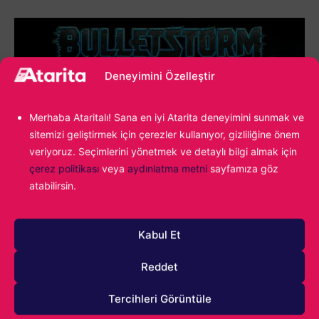
Deneyimini Özelleştir
Merhaba Ataritalı! Sana en iyi Atarita deneyimini sunmak ve
sitemizi geliştirmek için çerezler kullanıyor, gizliliğine önem
veriyoruz. Seçimlerini yönetmek ve detaylı bilgi almak için
çerez politikası
veya
aydınlatma metni
sayfamıza göz
atabilirsin.
Bulletstorm: Full Clip Edition
Kabul Et
Duke Nukem 3D: 20th
Reddet
Anniversary World Tour
Tercihleri Görüntüle