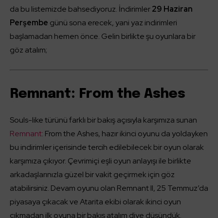
da bu listemizde bahsediyoruz. İndirimler
29 Haziran
Perşembe
günü sona erecek, yani yaz indirimleri
başlamadan hemen önce. Gelin birlikte şu oyunlara bir
göz atalım;
Remnant: From the Ashes
Souls-like türünü farklı bir bakış açısıyla karşımıza sunan
Remnant
: From the Ashes, hazır ikinci oyunu da yoldayken
bu indirimler içerisinde tercih edilebilecek bir oyun olarak
karşımıza çıkıyor. Çevrimiçi eşli oyun anlayışı ile birlikte
arkadaşlarınızla güzel bir vakit geçirmek için göz
atabilirsiniz. Devam oyunu olan Remnant II, 25 Temmuz’da
piyasaya çıkacak ve Atarita ekibi olarak ikinci oyun
çıkmadan ilk oyuna bir bakış atalım diye düşündük.