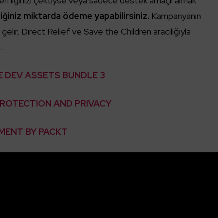
kleri ilginizi çektiyse veya sadece destek amaçlı almak
iğiniz miktarda ödeme yapabilirsiniz.
Kampanyanın
elir, Direct Relief ve Save the Children aracılığıyla
.
 DEV ASSETS BUNDLE 3
ROTECTION AND PRIVACY
MENT BY PACKT