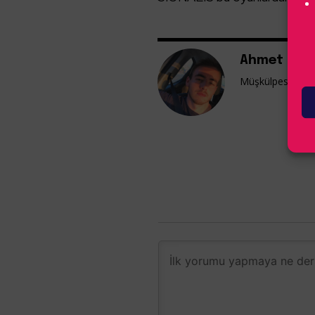
Ahmet Kaa
Müşkülpesent yaz