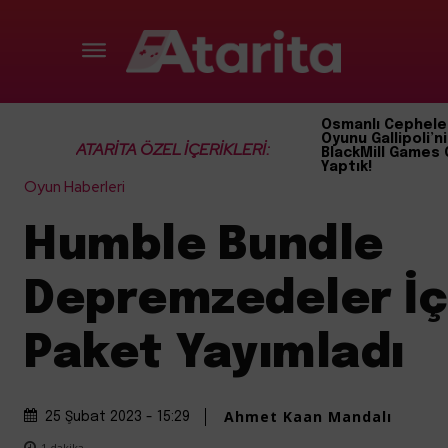
Osmanlı Cephele
Oyunu Gallipoli’ni
ATARİTA ÖZEL İÇERİKLERİ:
BlackMill Games 
Yaptık!
Oyun Haberleri
Humble Bundle
Depremzedeler İç
Paket Yayımladı
Ahmet Kaan Mandalı
25 Şubat 2023 - 15:29
1
dakika