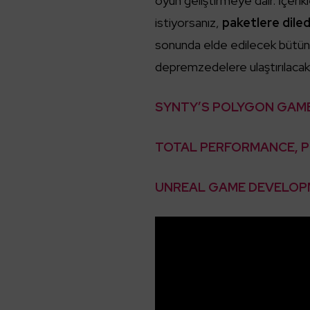
oyun geliştirmeye dair. İçeri
istiyorsanız,
paketlere diled
sonunda elde edilecek bütün g
depremzedelere ulaştırılacak
SYNTY’S POLYGON GAME
TOTAL PERFORMANCE, P
UNREAL GAME DEVELOP