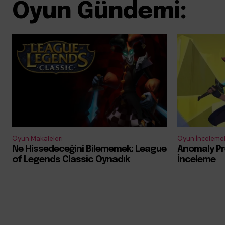
Oyun Gündemi:
Oyun Makaleleri
Oyun İncelemel
Ne Hissedeceğini Bilememek: League
Anomaly Pr
of Legends Classic Oynadık
İnceleme