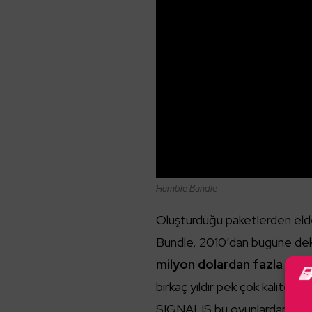
Humble Bundle
Oluşturduğu paketlerden elde 
Bundle, 2010’dan bugüne de
milyon dolardan fazla yard
birkaç yıldır pek çok kaliteli
SIGNALIS bu oyunlardan bazıl