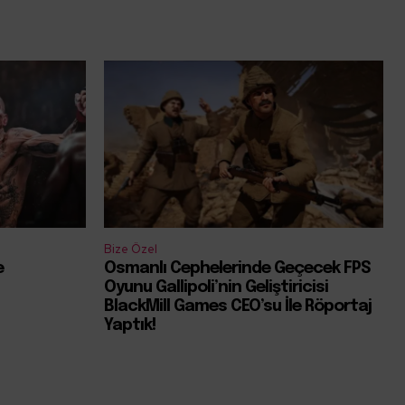
Bize Özel
e
Osmanlı Cephelerinde Geçecek FPS
Oyunu Gallipoli’nin Geliştiricisi
BlackMill Games CEO’su İle Röportaj
Yaptık!