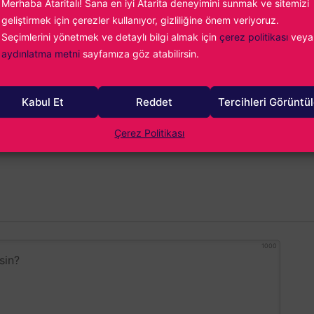
Merhaba Ataritalı! Sana en iyi Atarita deneyimini sunmak ve sitemizi
geliştirmek için çerezler kullanıyor, gizliliğine önem veriyoruz.
Seçimlerini yönetmek ve detaylı bilgi almak için
çerez politikası
veya
aydınlatma metni
sayfamıza göz atabilirsin.
n Mandalı
ar kişisi.
Kabul Et
Reddet
Tercihleri Görüntü
Çerez Politikası
1000