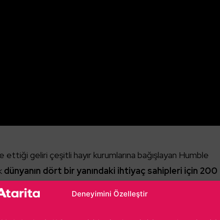
ettiği geliri çeşitli hayır kurumlarına bağışlayan Humble
k
dünyanın dört bir yanındaki ihtiyaç sahipleri için 200
ım topladı.
Şirket, Humble Games çatısı altında özellikle 
Deneyimini Özelleştir
 yapımın da yayıncılığını üstleniyor. Temtem, Unpacking ve
arı.