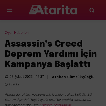
Oyun Haberleri
Assassin’s Creed
Deprem Yardımı İçin
Kampanya Başlattı
Atakan Gümrükçüoğlu
23 Şubat 2023 - 16:37
1
dakika
Atarita'da reklam ve sponsorlu içerikler açıkça belirtilmiştir.
Bunun dışındaki hiçbir içerik ticari bir ortaklık sonucunda
hazırlanmamıştır. Bkz:
Editöryal Standartlar