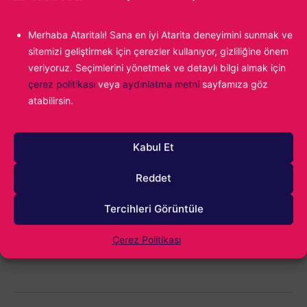
Geçmiş olsun Türkiye…
Merhaba Ataritalı! Sana en iyi Atarita deneyimini sunmak ve
sitemizi geliştirmek için çerezler kullanıyor, gizliliğine önem
veriyoruz. Seçimlerini yönetmek ve detaylı bilgi almak için
Atakan Gümrükçüoğlu
çerez politikası
veya
aydınlatma metni
sayfamıza göz
Babadan gelme video oyun tutkunluğumun
atabilirsin.
önüne geçemiyor, yazdıkça yazıyor ve en
sonunda tekrar oyun oynuyorum. Fighting
Force ile başlayan maceram günümüz
Kabul Et
popülaritesine kadar uzanıyor...
Reddet
Tercihleri Görüntüle
Çerez Politikası