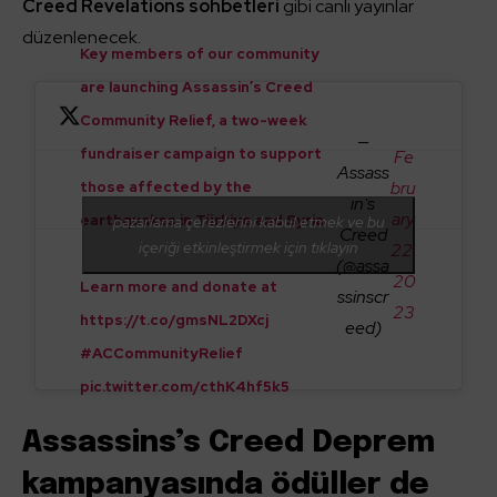
Creed Revelations sohbetleri
gibi canlı yayınlar
düzenlenecek.
Key members of our community
are launching Assassin’s Creed
Community Relief, a two-week
—
fundraiser campaign to support
Fe
Assass
bru
those affected by the
in's
ary
earthquakes in Türkiye and Syria.
pazarlama çerezlerini kabul etmek ve bu
Creed
içeriği etkinleştirmek için tıklayın
22,
(@assa
20
Learn more and donate at
ssinscr
23
https://t.co/gmsNL2DXcj
eed)
#ACCommunityRelief
pic.twitter.com/cthK4hf5k5
Assassins’s Creed Deprem
kampanyasında ödüller de