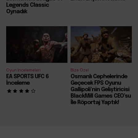
Legends Classic
Oynadık
Oyun İncelemeleri
Bize Özel
EA SPORTS UFC 6
Osmanlı Cephelerinde
İnceleme
Geçecek FPS Oyunu
Gallipoli’nin Geliştiricisi
BlackMill Games CEO’su
İle Röportaj Yaptık!