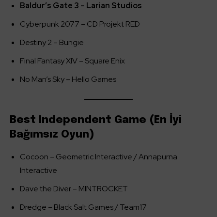
Baldur’s Gate 3 – Larian Studios
Cyberpunk 2077 – CD Projekt RED
Destiny 2 – Bungie
Final Fantasy XIV – Square Enix
No Man’s Sky – Hello Games
Best Independent Game (En İyi
Bağımsız Oyun)
Cocoon – Geometric Interactive / Annapurna
Interactive
Dave the Diver – MINTROCKET
Dredge – Black Salt Games / Team17