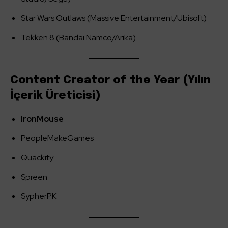
Star Wars Outlaws (Massive Entertainment/Ubisoft)
Tekken 8 (Bandai Namco/Arika)
Content Creator of the Year (Yılın
İçerik Üreticisi)
IronMouse
PeopleMakeGames
Quackity
Spreen
SypherPK