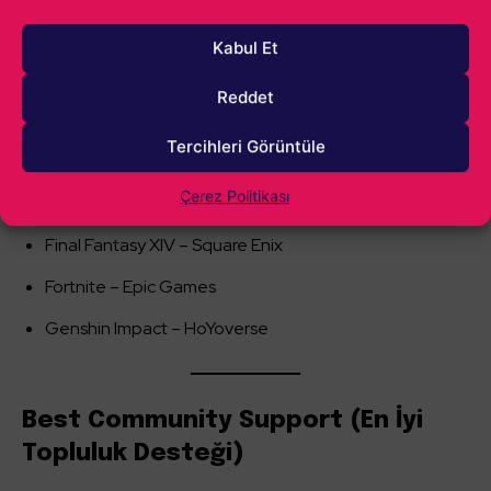
Venba – Visai Games
Kabul Et
Reddet
Best Ongoing (En İyi Devam Eden)
Tercihleri Görüntüle
Apex Legends – Respawn Entertainment / EA
Çerez Politikası
Cyberpunk 2077 – CD Projekt RED
Final Fantasy XIV – Square Enix
Fortnite – Epic Games
Genshin Impact – HoYoverse
Best Community Support (En İyi
Topluluk Desteği)