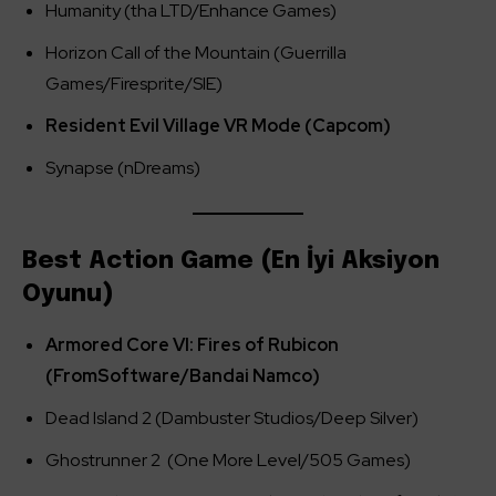
Humanity (tha LTD/Enhance Games)
Horizon Call of the Mountain (Guerrilla
Games/Firesprite/SIE)
Resident Evil Village VR Mode (Capcom)
Synapse (nDreams)
Best Action Game (En İyi Aksiyon
Oyunu)
Armored Core VI: Fires of Rubicon
(FromSoftware/Bandai Namco)
Dead Island 2 (Dambuster Studios/Deep Silver)
Ghostrunner 2 (One More Level/505 Games)