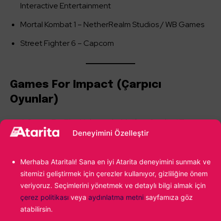
Interactive Entertainment
Mortal Kombat 1 – NetherRealm Studios / WB Games
Street Fighter 6 – Capcom
Games For Impact (Çarpıcı
Oyunlar)
A Space For The Unbound – Mojiken Studio / Tage
Deneyimini Özelleştir
Productions / Chorus
Chants of Sennaar – Rundisc / Focus Entertainment
Merhaba Ataritalı! Sana en iyi Atarita deneyimini sunmak ve
Goodbye Volcano High – KO_OP
sitemizi geliştirmek için çerezler kullanıyor, gizliliğine önem
veriyoruz. Seçimlerini yönetmek ve detaylı bilgi almak için
Tchia – Awaceb / Kepler Interactive
çerez politikası
veya
aydınlatma metni
sayfamıza göz
atabilirsin.
Terra Nil – Free Lives / Devolver Digital / Netflix