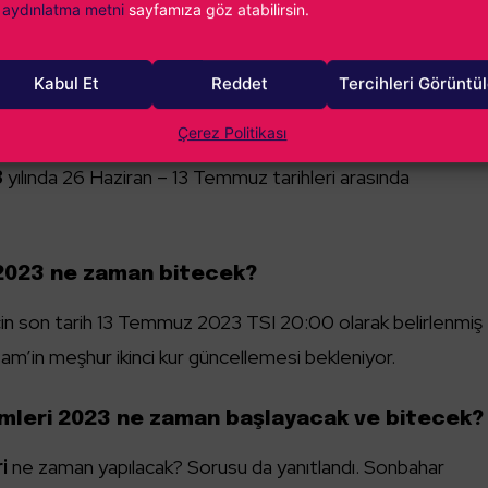
aydınlatma metni
sayfamıza göz atabilirsin.
u yıl için 16 – 23 Mart 2023 tarihleri arasında düzenlenecek
ndirim süreci bu olacak.
Kabul Et
Reddet
Tercihleri Görüntü
2023
Çerez Politikası
3
yılında 26 Haziran – 13 Temmuz tarihleri arasında
 2023 ne zaman bitecek?
için son tarih 13 Temmuz 2023 TSI 20:00 olarak belirlenmiş
’in meşhur ikinci kur güncellemesi bekleniyor.
mleri 2023 ne zaman başlayacak ve bitecek?
i
ne zaman yapılacak? Sorusu da yanıtlandı. Sonbahar