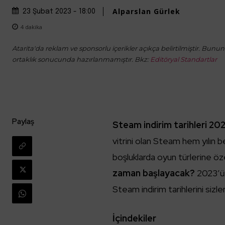
Alparslan Gürlek
23 Şubat 2023 - 18:00
4
dakika
Atarita'da reklam ve sponsorlu içerikler açıkça belirtilmiştir. Bunun d
ortaklık sonucunda hazırlanmamıştır. Bkz:
Editöryal Standartlar
Paylaş
Steam indirim tarihleri 20
vitrini olan Steam hem yılın 
boşluklarda oyun türlerine öze
zaman başlayacak?
2023’ün
Steam indirim tarihlerini sizl
İçindekiler