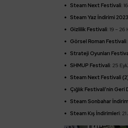
Steam Next Festivali
: 1
Steam Yaz İndirimi 202
Gizlilik Festivali
: 19 – 26
Görsel Roman Festivali
Strateji Oyunları Festiva
SHMUP Festivali
: 25 Eyl
Steam Next Festivali (2
Çığlık Festivali’nin Ger
Steam Sonbahar İndirim
Steam Kış İndirimleri
: 2