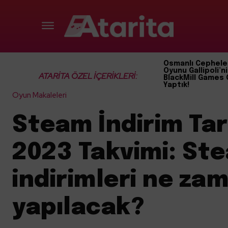
Osmanlı Cephele
Oyunu Gallipoli’ni
ATARİTA ÖZEL İÇERİKLERİ:
BlackMill Games 
Yaptık!
Oyun Makaleleri
Steam İndirim Tar
2023 Takvimi: St
indirimleri ne za
yapılacak?