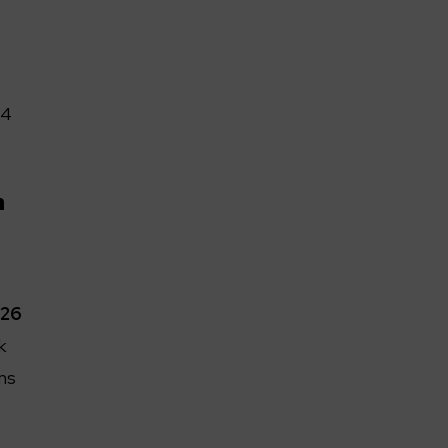
 4
m
n
26
k
ons