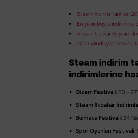
Steam İndirim Tarihleri 2
En yakın büyük indirim ne
Steam Cadılar Bayramı İn
2023 yılında yapılacak büt
Steam indirim t
indirimlerine haz
Gizem Festivali
: 20 – 2
Steam İlkbahar İndirimle
Bulmaca Festivali
: 24 Ni
Spor Oyunları Festivali
: