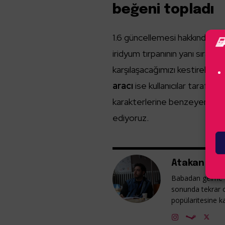
beğeni topladı
1.6 güncellemesi hakkında çok
iridyum tırpanının yanı sıra, 
karşılaşacağımızı kestirebiliy
aracı
ise kullanıcılar tarafı
karakterlerine benzeyen bir a
ediyoruz.
Atakan Güm
Babadan gelme v
sonunda tekrar 
popülaritesine ka