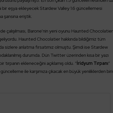
urusunu paylaşmıştı. En son çıkan 1.5 güncellemesinden d
i bir eşya ekleyecek Stardew Valley 1.6 güncellemesi
a şansına eriştik.
nde çalışılması, Barone’nin yeni oyunu Haunted Chocolatier
 geliyordu. Haunted Chocolatier hakkında bildiğimiz tüm
a sizlere anlatma fırsatımız olmuştu. Şimdi ise Stardew
odaklanılmış durumda. Dün Twitter üzerinden kısa bir yazı
r tırpanın ekleneceğini açıklamış oldu. “
İridyum Tırpanı
”
i güncelleme ile karşımıza çıkacak en büyük yeniliklerden biri