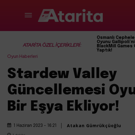
Osmanlı Cephele
Oyunu Gallipoli’ni
ATARİTA ÖZEL İÇERİKLERİ:
BlackMill Games 
Yaptık!
Oyun Haberleri
Stardew Valley
Güncellemesi Oyu
Bir Eşya Ekliyor!
Atakan Gümrükçüoğlu
1 Haziran 2023 - 16:21
1
dakika