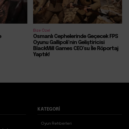
Bize Özel
e
Osmanlı Cephelerinde Geçecek FPS
Oyunu Gallipoli’nin Geliştiricisi
BlackMill Games CEO’su İle Röportaj
Yaptık!
KATEGORI
Oyun Rehberleri