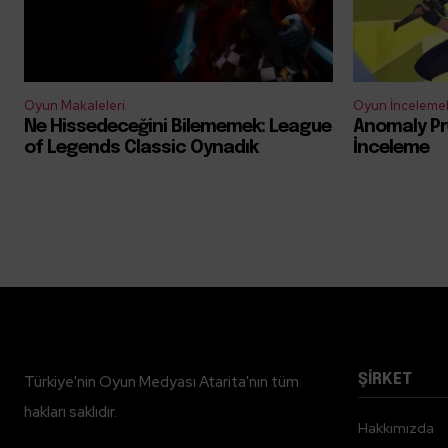
Oyun Makaleleri
Oyun İncelemel
Ne Hissedeceğini Bilememek: League
Anomaly Pr
of Legends Classic Oynadık
İnceleme
ŞİRKET
Türkiye'nin Oyun Medyası Atarita'nın tüm
hakları saklıdır.
Hakkımızda