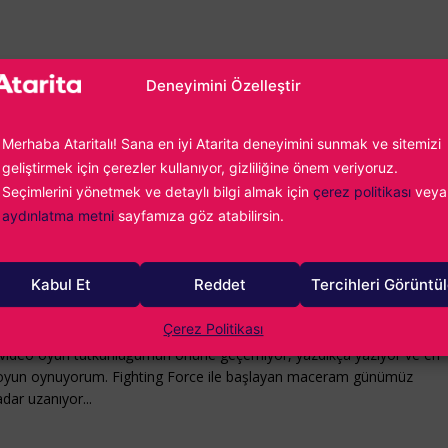
 fazla detaya sahip değiliz. Şimdilik oyuna eklenecek yeni
Deneyimini Özelleştir
genel anlamda mod yapımcılarına odaklı bir güncelleme ile
oruz. Bunun yanı sıra
Stardew Valley avatar oluşturma
Merhaba Ataritalı! Sana en iyi Atarita deneyimini sunmak ve sitemizi
ndan büyük beğeni toplamış durumda. Stardew Valley
geliştirmek için çerezler kullanıyor, gizliliğine önem veriyoruz.
Seçimlerini yönetmek ve detaylı bilgi almak için
çerez politikası
veya
vatar oluşturma planınız varsa sizi
buradaki
yazımıza dave
aydınlatma metni
sayfamıza göz atabilirsin.
Kabul Et
Reddet
Tercihleri Görüntü
rükçüoğlu
Çerez Politikası
ideo oyun tutkunluğumun önüne geçemiyor, yazdıkça yazıyor ve en
oyun oynuyorum. Fighting Force ile başlayan maceram günümüz
dar uzanıyor...