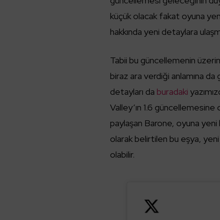
güncellemesi geleceğinin duy
küçük olacak fakat oyuna yen
hakkında yeni detaylara ulaşm
Tabii bu güncellemenin üzeri
biraz ara verdiği anlamına da
detayları da
buradaki
yazımızd
Valley’ın 1.6 güncellemesine 
paylaşan Barone, oyuna yeni bi
olarak belirtilen bu eşya, yen
olabilir.