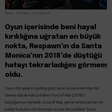
Bode – Star Wars Jedi: Survivor
Oyun içerisinde beni hayal
kırıklığına uğratan en büyük
nokta, Respawn’ın da Santa
Monica’nın 2018’de düştüğü
hatayı tekrarladığını görmem
oldu.
Oyun dünyasının gelmiş geçmiş en iyi oyunlarından bir
tanesi olarak kabul edilen God of War (2018)’i
birçoğumuz oynadık. God of War, genel anlamda her ne
kadar kusursuz bir deneyim sunsa da özellikle ‘boss’