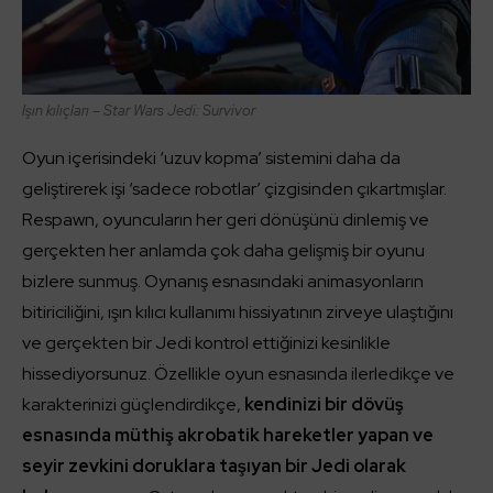
Işın kılıçları – Star Wars Jedi: Survivor
Oyun içerisindeki ‘uzuv kopma’ sistemini daha da
geliştirerek işi ‘sadece robotlar’ çizgisinden çıkartmışlar.
Respawn, oyuncuların her geri dönüşünü dinlemiş ve
gerçekten her anlamda çok daha gelişmiş bir oyunu
bizlere sunmuş. Oynanış esnasındaki animasyonların
bitiriciliğini, ışın kılıcı kullanımı hissiyatının zirveye ulaştığını
ve gerçekten bir Jedi kontrol ettiğinizi kesinlikle
hissediyorsunuz. Özellikle oyun esnasında ilerledikçe ve
karakterinizi güçlendirdikçe,
kendinizi bir dövüş
esnasında müthiş akrobatik hareketler yapan ve
seyir zevkini doruklara taşıyan bir Jedi olarak