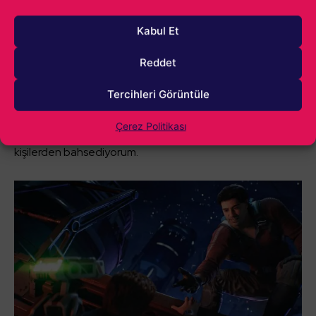
robotik diyalogları gerçekten sırıtıyor. Star Wars Jedi:
Kabul Et
Survivor’ın muhteşem bir biçimde tasarlanmış dünyasına
hakaret ediyorlar.
Burada tabii ki yan
Reddet
karakterlerimizden bahsetmiyorum
. Onların her biri
gerçekten oyunda çok önemli bir yere sahip ve gereken
Tercihleri Görüntüle
özen gösterilmiş. Bu yarı-açık dünya dediğimiz kısımda
Çerez Politikası
şans eseri denk geldiğimiz dünyaya öylesine serpiştirilmiş
kişilerden bahsediyorum.