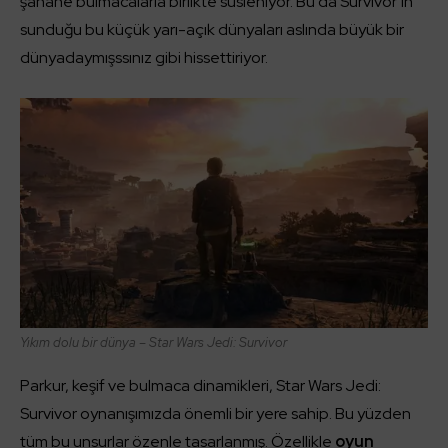
şahane bulmacalarla birlikte süsleniyor. Bu da Survivor’ın
sunduğu bu küçük yarı-açık dünyaları aslında büyük bir
dünyadaymışssınız gibi hissettiriyor.
Yıkım dolu bir dünya – Star Wars Jedi: Survivor
Parkur, keşif ve bulmaca dinamikleri, Star Wars Jedi:
Survivor oynanışımızda önemli bir yere sahip. Bu yüzden
tüm bu unsurlar özenle tasarlanmış. Özellikle
oyun