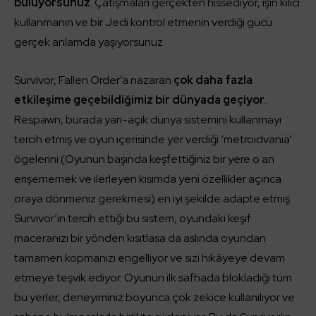
buluyorsunuz
. Çatışmaları gerçekten hissediyor, ışın kılıcı
kullanmanın ve bir Jedi kontrol etmenin verdiği gücü
gerçek anlamda yaşıyorsunuz.
Survivor, Fallen Order’a nazaran
çok daha fazla
etkileşime geçebildiğimiz bir dünyada geçiyor
.
Respawn, burada yarı-açık dünya sistemini kullanmayı
tercih etmiş ve oyun içerisinde yer verdiği ‘metroidvania’
ögelerini (Oyunun başında keşfettiğiniz bir yere o an
erişememek ve ilerleyen kısımda yeni özellikler açınca
oraya dönmeniz gerekmesi) en iyi şekilde adapte etmiş.
Survivor’ın tercih ettiği bu sistem, oyundaki keşif
maceranızı bir yönden kısıtlasa da aslında oyundan
tamamen kopmanızı engelliyor ve sizi hikâyeye devam
etmeye teşvik ediyor. Oyunun ilk safhada blokladığı tüm
bu yerler, deneyiminiz boyunca çok zekice kullanılıyor ve