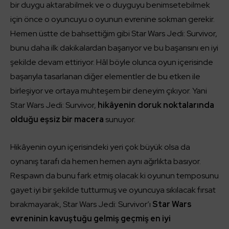
bir duygu aktarabilmek ve o duyguyu benimsetebilmek
için önce o oyuncuyu o oyunun evrenine sokman gerekir.
Hemen üstte de bahsettiğim gibi Star Wars Jedi: Survivor,
bunu daha ilk dakikalardan başarıyor ve bu başarısını en iyi
şekilde devam ettiriyor. Hâl böyle olunca oyun içerisinde
başarıyla tasarlanan diğer elementler de bu etken ile
birleşiyor ve ortaya muhteşem bir deneyim çıkıyor. Yani
Star Wars Jedi: Survivor,
hikâyenin doruk noktalarında
olduğu eşsiz bir macera
sunuyor.
Hikâyenin oyun içerisindeki yeri çok büyük olsa da
oynanış tarafı da hemen hemen aynı ağırlıkta basıyor.
Respawn da bunu fark etmiş olacak ki oyunun temposunu
gayet iyi bir şekilde tutturmuş ve oyuncuya sıkılacak fırsat
bırakmayarak, Star Wars Jedi: Survivor’ı
Star Wars
evreninin kavuştuğu gelmiş geçmiş en iyi