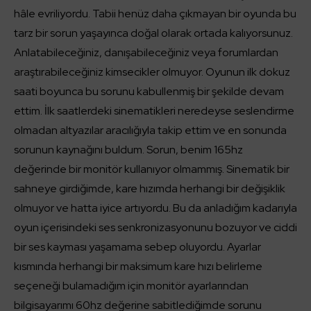
hâle evriliyordu. Tabii henüz daha çıkmayan bir oyunda bu
tarz bir sorun yaşayınca doğal olarak ortada kalıyorsunuz.
Anlatabileceğiniz, danışabileceğiniz veya forumlardan
araştırabileceğiniz kimsecikler olmuyor. Oyunun ilk dokuz
saati boyunca bu sorunu kabullenmiş bir şekilde devam
ettim. İlk saatlerdeki sinematikleri neredeyse seslendirme
olmadan altyazılar aracılığıyla takip ettim ve en sonunda
sorunun kaynağını buldum. Sorun, benim 165hz
değerinde bir monitör kullanıyor olmammış. Sinematik bir
sahneye girdiğimde, kare hızımda herhangi bir değişiklik
olmuyor ve hatta iyice artıyordu. Bu da anladığım kadarıyla
oyun içerisindeki ses senkronizasyonunu bozuyor ve ciddi
bir ses kayması yaşamama sebep oluyordu. Ayarlar
kısmında herhangi bir maksimum kare hızı belirleme
seçeneği bulamadığım için monitör ayarlarından
bilgisayarımı 60hz değerine sabitlediğimde sorunu