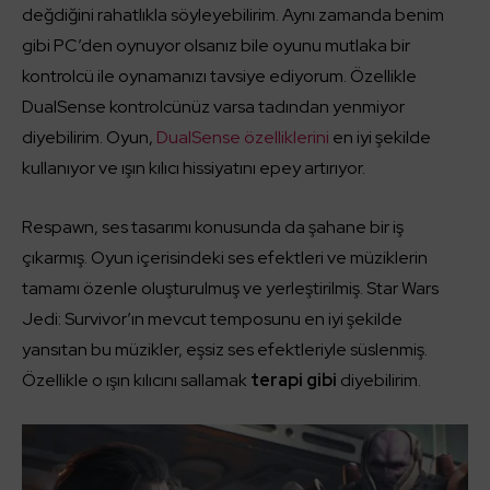
değdiğini rahatlıkla söyleyebilirim. Aynı zamanda benim
gibi PC’den oynuyor olsanız bile oyunu mutlaka bir
kontrolcü ile oynamanızı tavsiye ediyorum. Özellikle
DualSense kontrolcünüz varsa tadından yenmiyor
diyebilirim. Oyun,
DualSense özelliklerini
en iyi şekilde
kullanıyor ve ışın kılıcı hissiyatını epey artırıyor.
Respawn, ses tasarımı konusunda da şahane bir iş
çıkarmış. Oyun içerisindeki ses efektleri ve müziklerin
tamamı özenle oluşturulmuş ve yerleştirilmiş. Star Wars
Jedi: Survivor’ın mevcut temposunu en iyi şekilde
yansıtan bu müzikler, eşsiz ses efektleriyle süslenmiş.
Özellikle o ışın kılıcını sallamak
terapi gibi
diyebilirim.