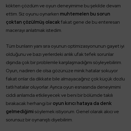
kökten çözdüm ve oyun deneyimime bu şekilde devam
ettim. Siz oyunu oynarken
muhtemelen bu sorun
çoktan çözülmüş olacak
fakat gene de bu enteresan
macerayı anlatmak istedim.
Tüm bunların yanı sıra oyunun optimizasyonunun gayet iyi
olduğunu ve bazı yerlerdeki anlık ufak tefek sorunlar
dışında çok bir problemle karşılaşmadığımı söyleyebilirim.
Oyun, nadiren de olsa gözünüze minik hatalar sokuyor
fakat onlar da dikkate bile almayacağınız çok küçük dozlu
tatlı hatalar oluyorlar. Ayrıca oyun esnasında deneyimimi
ciddi anlamda etkileyecek ve beni bir bölümde takılı
bırakacak herhangi bir
oyun kırıcı hataya da denk
gelmediğimi
söylemek istiyorum. Genel olarak akıcı ve
sorunsuz bir oynanıştı diyebilirim.