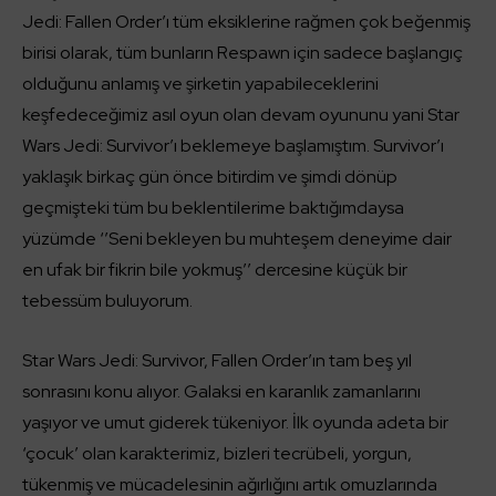
Jedi: Fallen Order’ı tüm eksiklerine rağmen çok beğenmiş
birisi olarak, tüm bunların Respawn için sadece başlangıç
olduğunu anlamış ve şirketin yapabileceklerini
keşfedeceğimiz asıl oyun olan devam oyununu yani Star
Wars Jedi: Survivor’ı beklemeye başlamıştım. Survivor’ı
yaklaşık birkaç gün önce bitirdim ve şimdi dönüp
geçmişteki tüm bu beklentilerime baktığımdaysa
yüzümde ‘’Seni bekleyen bu muhteşem deneyime dair
en ufak bir fikrin bile yokmuş’’ dercesine küçük bir
tebessüm buluyorum.
Star Wars Jedi: Survivor, Fallen Order’ın tam beş yıl
sonrasını konu alıyor. Galaksi en karanlık zamanlarını
yaşıyor ve umut giderek tükeniyor. İlk oyunda adeta bir
‘çocuk’ olan karakterimiz, bizleri tecrübeli, yorgun,
tükenmiş ve mücadelesinin ağırlığını artık omuzlarında