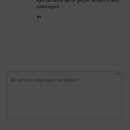
Aynı zamanda sıkı bir gerçek zamanlı strateji
tutkunuyum.
1000