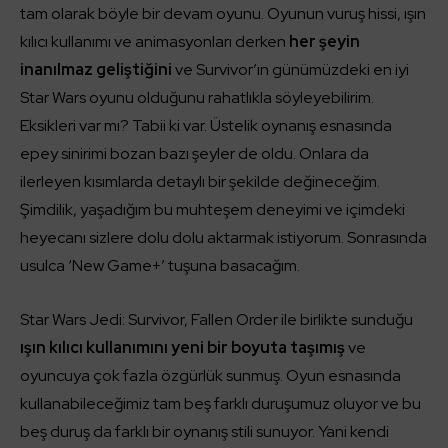
tam olarak böyle bir devam oyunu. Oyunun vuruş hissi, ışın
kılıcı kullanımı ve animasyonları derken
her şeyin
inanılmaz geliştiğini
ve Survivor’ın günümüzdeki en iyi
Star Wars oyunu olduğunu rahatlıkla söyleyebilirim.
Eksikleri var mı? Tabii ki var. Üstelik oynanış esnasında
epey sinirimi bozan bazı şeyler de oldu. Onlara da
ilerleyen kısımlarda detaylı bir şekilde değineceğim.
Şimdilik, yaşadığım bu muhteşem deneyimi ve içimdeki
heyecanı sizlere dolu dolu aktarmak istiyorum. Sonrasında
usulca ‘New Game+’ tuşuna basacağım.
Star Wars Jedi: Survivor, Fallen Order ile birlikte sunduğu
ışın kılıcı kullanımını yeni bir boyuta taşımış
ve
oyuncuya çok fazla özgürlük sunmuş. Oyun esnasında
kullanabileceğimiz tam beş farklı duruşumuz oluyor ve bu
beş duruş da farklı bir oynanış stili sunuyor. Yani kendi