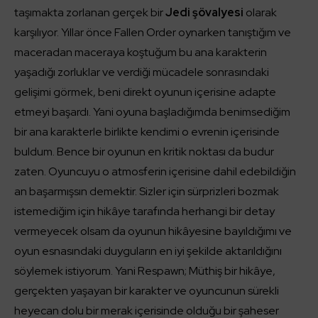
taşımakta zorlanan gerçek bir
Jedi şövalyesi
olarak
karşılıyor. Yıllar önce Fallen Order oynarken tanıştığım ve
maceradan maceraya koştuğum bu ana karakterin
yaşadığı zorluklar ve verdiği mücadele sonrasındaki
gelişimi görmek, beni direkt oyunun içerisine adapte
etmeyi başardı. Yani oyuna başladığımda benimsediğim
bir ana karakterle birlikte kendimi o evrenin içerisinde
buldum. Bence bir oyunun en kritik noktası da budur
zaten. Oyuncuyu o atmosferin içerisine dahil edebildiğin
an başarmışsın demektir. Sizler için sürprizleri bozmak
istemediğim için hikâye tarafında herhangi bir detay
vermeyecek olsam da oyunun hikâyesine bayıldığımı ve
oyun esnasındaki duyguların en iyi şekilde aktarıldığını
söylemek istiyorum. Yani Respawn; Müthiş bir hikâye,
gerçekten yaşayan bir karakter ve oyuncunun sürekli
heyecan dolu bir merak içerisinde olduğu bir şaheser