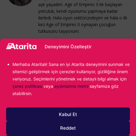
aşk yaşadım. Age of Empires II ile başlayan
yolculuk, kendi oyunumu yapmaya kadar
ilerledi. Hala oyun sektöründeyim ve hala o ilk
kez Age of Empires II oynayan çocuğun
tutkusunu taşıyorum.
Deneyimini Özelleştir
Merhaba Ataritalı! Sana en iyi Atarita deneyimini sunmak ve
sitemizi geliştirmek için çerezler kullanıyor, gizliliğine önem
veriyoruz. Seçimlerini yönetmek ve detaylı bilgi almak için
çerez politikası
veya
aydınlatma metni
sayfamıza göz
atabilirsin.
1000
Kabul Et
Reddet