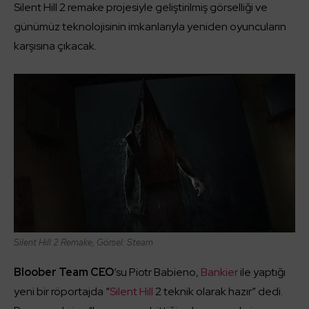
Silent Hill 2 remake projesiyle geliştirilmiş görselliği ve
günümüz teknolojisinin imkanlarıyla yeniden oyuncuların
karşısına çıkacak.
Silent Hill 2 Remake, Görsel: Steam
Bloober Team CEO
‘su Piotr Babieno,
Bankier
ile yaptığı
yeni bir röportajda “
Silent Hill
2 teknik olarak hazır” dedi.