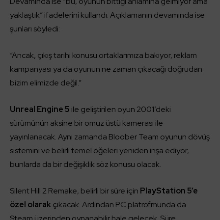
Devamında ise “bu, oyunun bittiği anlamına gelmiyor ama
yaklaştık” ifadelerini kullandı. Açıklamanın devamında ise
şunları söyledi:
“Ancak, çıkış tarihi konusu ortaklarımıza bakıyor, reklam
kampanyası ya da oyunun ne zaman çıkacağı doğrudan
bizim elimizde değil.”
Unreal Engine 5
ile geliştirilen oyun 2001’deki
sürümünün aksine bir omuz üstü kamerası ile
yayınlanacak. Aynı zamanda Bloober Team oyunun dövüş
sistemini ve belirli temel öğeleri yeniden inşa ediyor,
bunlarda da bir değişiklik söz konusu olacak.
Silent Hill 2 Remake, belirli bir süre için
PlayStation 5’e
özel olarak
çıkacak. Ardından PC platrofmunda da
Steam üzerinden oynanabilir hale gelecek. Süre