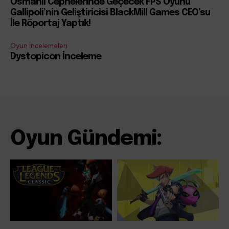
Osmanlı Cephelerinde Geçecek FPS Oyunu
Gallipoli’nin Geliştiricisi BlackMill Games CEO’su
İle Röportaj Yaptık!
Oyun İncelemeleri
Dystopicon İnceleme
Oyun Gündemi: