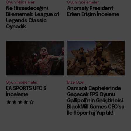
Oyun Makaleleri
Oyun İncelemeleri
Ne Hissedeceğini
Anomaly President
Bilememek: League of
Erken Erişim İnceleme
Legends Classic
Oynadık
Oyun İncelemeleri
Bize Özel
EA SPORTS UFC 6
Osmanlı Cephelerinde
İnceleme
Geçecek FPS Oyunu
Gallipoli’nin Geliştiricisi
BlackMill Games CEO’su
İle Röportaj Yaptık!