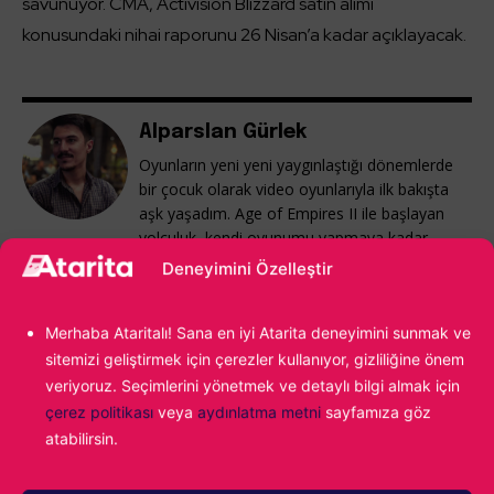
savunuyor. CMA, Activision Blizzard satın alımı
konusundaki nihai raporunu 26 Nisan’a kadar açıklayacak.
Alparslan Gürlek
Oyunların yeni yeni yaygınlaştığı dönemlerde
bir çocuk olarak video oyunlarıyla ilk bakışta
aşk yaşadım. Age of Empires II ile başlayan
yolculuk, kendi oyunumu yapmaya kadar
ilerledi. Hala oyun sektöründeyim ve hala o ilk
Deneyimini Özelleştir
kez Age of Empires II oynayan çocuğun
tutkusunu taşıyorum.
Merhaba Ataritalı! Sana en iyi Atarita deneyimini sunmak ve
sitemizi geliştirmek için çerezler kullanıyor, gizliliğine önem
veriyoruz. Seçimlerini yönetmek ve detaylı bilgi almak için
çerez politikası
veya
aydınlatma metni
sayfamıza göz
atabilirsin.