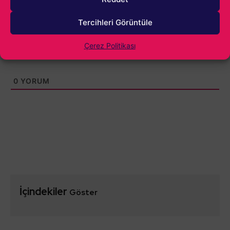
Tercihleri Görüntüle
Çerez Politikası
0
YORUM
İçindekiler
Göster