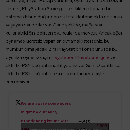
sorun yaşanıyor. Hesap yönetimi, oyun oynama ve sosyal
hizmet, PlayStation Store gibi özelliklerin tamamı bu
sisteme dahil olduğundan bu tarafı kullanmakta da sorun
yaşayan oyuncular var. Garip şekilde, mağazayı
kullanabildiğini belirten oyuncular da mevcut. Ancak eğer
oynaması ücretsiz yapımları oynamak isterseniz, bu
mümkün olmayacak. Zira PlayStation konsolunuzda bu
oyunları oynamak için
PlayStation Plus aboneliğine
ve
aktif bir PSN bağlantısına ihtiyacınız var. Son 10 saattir ise
aktif bir PSN bağlantısı teknik sorunlar nedeniyle
kurulamıyor.
We are aware some users
might be currently
— Ask
experiencing issues with
Febru
PlayStation
PSN.