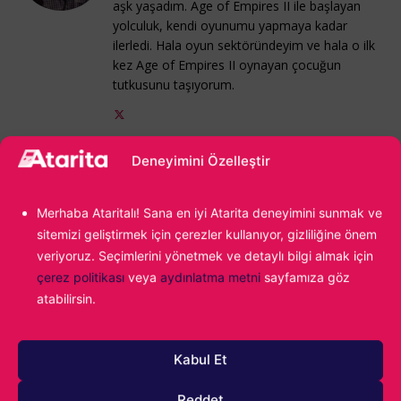
aşk yaşadım. Age of Empires II ile başlayan
yolculuk, kendi oyunumu yapmaya kadar
ilerledi. Hala oyun sektöründeyim ve hala o ilk
kez Age of Empires II oynayan çocuğun
tutkusunu taşıyorum.
Deneyimini Özelleştir
PlayStation Network
Konu:
Merhaba Ataritalı! Sana en iyi Atarita deneyimini sunmak ve
sitemizi geliştirmek için çerezler kullanıyor, gizliliğine önem
veriyoruz. Seçimlerini yönetmek ve detaylı bilgi almak için
çerez politikası
veya
aydınlatma metni
sayfamıza göz
atabilirsin.
1000
Kabul Et
Reddet