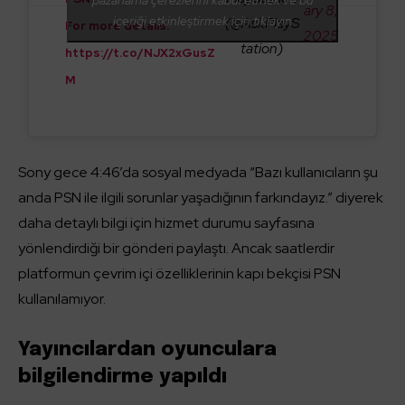
pazarlama çerezlerini kabul etmek ve bu
ary 8,
içeriği etkinleştirmek için tıklayın
(@AskPlayS
For more details:
2025
tation)
https://t.co/NJX2xGusZ
M
Sony gece 4:46’da sosyal medyada “Bazı kullanıcıların şu
anda PSN ile ilgili sorunlar yaşadığının farkındayız.” diyerek
daha detaylı bilgi için hizmet durumu sayfasına
yönlendirdiği bir gönderi paylaştı. Ancak saatlerdir
platformun çevrim içi özelliklerinin kapı bekçisi PSN
kullanılamıyor.
Yayıncılardan oyunculara
bilgilendirme yapıldı