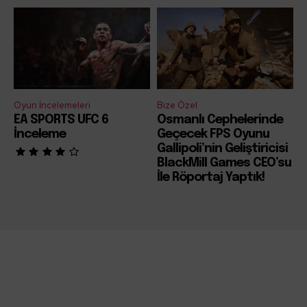
Oyun İncelemeleri
Bize Özel
EA SPORTS UFC 6
Osmanlı Cephelerinde
İnceleme
Geçecek FPS Oyunu
Gallipoli’nin Geliştiricisi
BlackMill Games CEO’su
İle Röportaj Yaptık!