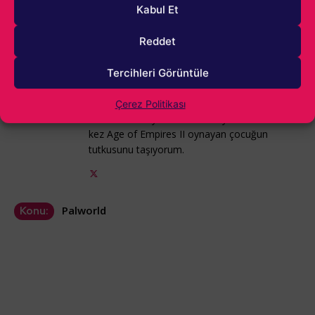
Kabul Et
Alparslan Gürlek
Reddet
Oyunların yeni yeni yaygınlaştığı dönemlerde
bir çocuk olarak video oyunlarıyla ilk bakışta
Tercihleri Görüntüle
aşk yaşadım. Age of Empires II ile başlayan
yolculuk, kendi oyunumu yapmaya kadar
Çerez Politikası
ilerledi. Hala oyun sektöründeyim ve hala o ilk
kez Age of Empires II oynayan çocuğun
tutkusunu taşıyorum.
Palworld
Konu: