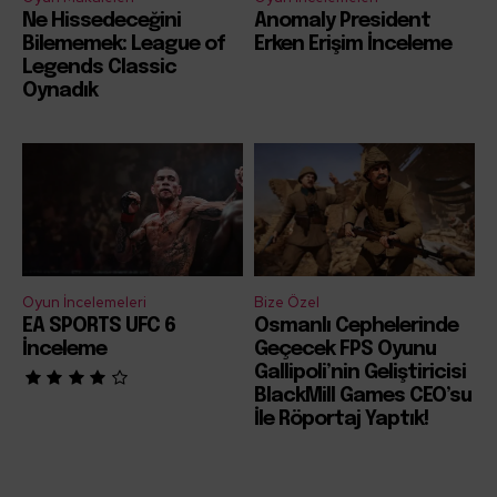
Ne Hissedeceğini
Anomaly President
Bilememek: League of
Erken Erişim İnceleme
Legends Classic
Oynadık
Oyun İncelemeleri
Bize Özel
EA SPORTS UFC 6
Osmanlı Cephelerinde
İnceleme
Geçecek FPS Oyunu
Gallipoli’nin Geliştiricisi
BlackMill Games CEO’su
İle Röportaj Yaptık!