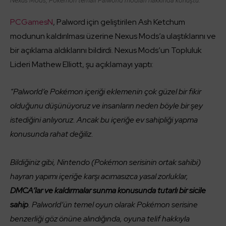
Nexus Mods, Pokémon temalı Palworld modları hakkında konuştu.
PCGamesN
, Palword için geliştirilen Ash Ketchum
modunun kaldırılması üzerine Nexus Mods’a ulaştıklarını ve
bir açıklama aldıklarını bildirdi. Nexus Mods’un Topluluk
Lideri Mathew Elliott, şu açıklamayı yaptı:
“Palworld’e Pokémon içeriği eklemenin çok güzel bir fikir
olduğunu düşünüyoruz ve insanların neden böyle bir şey
istediğini anlıyoruz. Ancak bu içeriğe ev sahipliği yapma
konusunda rahat değiliz.
Bildiğiniz gibi, Nintendo (Pokémon serisinin ortak sahibi)
hayran yapımı içeriğe karşı acımasızca yasal zorluklar,
DMCA’lar ve kaldırmalar sunma konusunda tutarlı bir sicile
sahip
. Palworld’ün temel oyun olarak Pokémon serisine
benzerliği göz önüne alındığında, oyuna telif hakkıyla