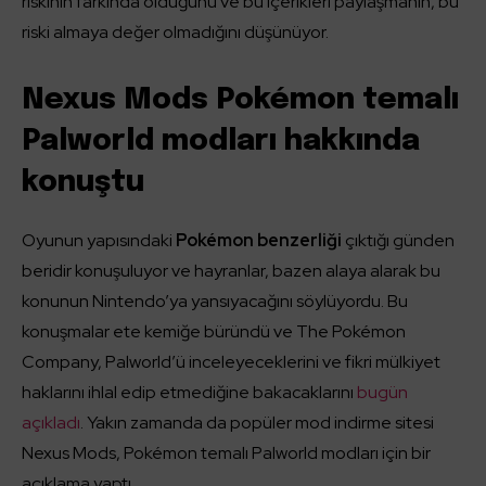
riskinin farkında olduğunu ve bu içerikleri paylaşmanın, bu
riski almaya değer olmadığını düşünüyor.
Nexus Mods Pokémon temalı
Palworld modları hakkında
konuştu
Oyunun yapısındaki
Pokémon benzerliği
çıktığı günden
beridir konuşuluyor ve hayranlar, bazen alaya alarak bu
konunun Nintendo’ya yansıyacağını söylüyordu. Bu
konuşmalar ete kemiğe büründü ve The Pokémon
Company, Palworld’ü inceleyeceklerini ve fikri mülkiyet
haklarını ihlal edip etmediğine bakacaklarını
bugün
açıkladı
. Yakın zamanda da popüler mod indirme sitesi
Nexus Mods, Pokémon temalı Palworld modları için bir
açıklama yaptı.