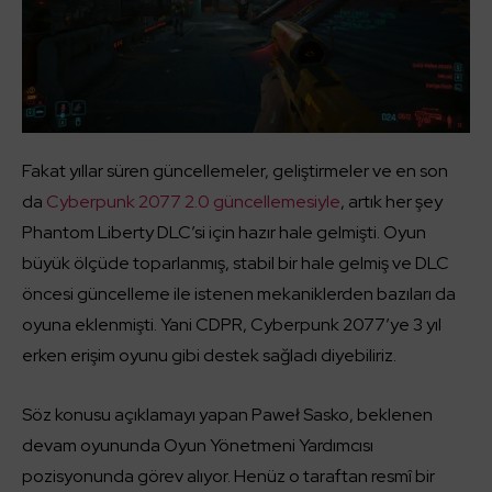
Fakat yıllar süren güncellemeler, geliştirmeler ve en son
da
Cyberpunk 2077 2.0 güncellemesiyle
, artık her şey
Phantom Liberty DLC’si için hazır hale gelmişti. Oyun
büyük ölçüde toparlanmış, stabil bir hale gelmiş ve DLC
öncesi güncelleme ile istenen mekaniklerden bazıları da
oyuna eklenmişti. Yani CDPR, Cyberpunk 2077’ye 3 yıl
erken erişim oyunu gibi destek sağladı diyebiliriz.
Söz konusu açıklamayı yapan Paweł Sasko, beklenen
devam oyununda Oyun Yönetmeni Yardımcısı
pozisyonunda görev alıyor. Henüz o taraftan resmî bir