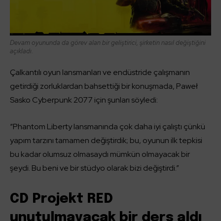
Devam oyununda da görev alan bir geliştirici, şirketin nasıl değiştiğini
açıkladı.
Çalkantılı oyun lansmanları ve endüstride çalışmanın
getirdiği zorluklardan bahsettiği bir konuşmada, Paweł
Sasko Cyberpunk 2077 için şunları söyledi:
“Phantom Liberty lansmanında çok daha iyi çalıştı çünkü
yapım tarzını tamamen değiştirdik; bu, oyunun ilk tepkisi
bu kadar olumsuz olmasaydı mümkün olmayacak bir
şeydi. Bu beni ve bir stüdyo olarak bizi değiştirdi.”
CD Projekt RED
unutulmayacak bir ders aldı