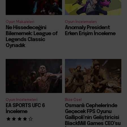
Oyun Makaleleri
Oyun İncelemeleri
Ne Hissedeceğini
Anomaly President
Bilememek: League of
Erken Erişim İnceleme
Legends Classic
Oynadık
Oyun İncelemeleri
Bize Özel
EA SPORTS UFC 6
Osmanlı Cephelerinde
İnceleme
Geçecek FPS Oyunu
Gallipoli’nin Geliştiricisi
BlackMill Games CEO’su