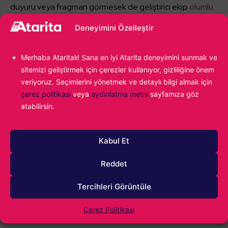
duyuru veya fragman görmesek de geliştirici ekip
olumlu
sinyaller vermeye
devam ediyor.
Deneyimini Özelleştir
Merhaba Ataritalı! Sana en iyi Atarita deneyimini sunmak ve
Alparslan Gürlek
sitemizi geliştirmek için çerezler kullanıyor, gizliliğine önem
Oyunların yeni yeni yaygınlaştığı dönemlerde
veriyoruz. Seçimlerini yönetmek ve detaylı bilgi almak için
bir çocuk olarak video oyunlarıyla ilk bakışta
çerez politikası
veya
aydınlatma metni
sayfamıza göz
aşk yaşadım. Age of Empires II ile başlayan
atabilirsin.
yolculuk, kendi oyunumu yapmaya kadar
ilerledi. Hala oyun sektöründeyim ve hala o ilk
kez Age of Empires II oynayan çocuğun
Kabul Et
tutkusunu taşıyorum.
Reddet
Tercihleri Görüntüle
Cyberpunk 2077
Konu:
Çerez Politikası