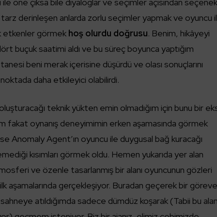
 ile öne çıksa bile diyaloglar ve seçimler açısından seçene
u tarz derinleşen anlarda zorlu seçimler yapmak ve oyuncu i
cek etkenler görmek
hoş olurdu doğrusu
. Benim, hikâyeyi
ört buçuk saatimi aldı ve bu süreç boyunca yaptığım
tanesi beni merak içerisine düşürdü ve olası sonuçlarını
oktada daha etkileyici olabilirdi.
oluşturacağı teknik yükten emin olmadığım için bunu bir ek
m fakat oynanış deneyimimin erken aşamasında görmek
ise Anomaly Agent’ın oyuncu ile duygusal bağ kuracağı
remediği kısımları görmek oldu. Hemen yukarıda yer alan
tmosferi ve özenle tasarlanmış bir alanı oyuncunun gözleri
ilk aşamalarında gerçekleşiyor. Buradan geçerek bir görev
sahneye atıldığımda sadece dümdüz koşarak (Tabii bu ala
or) geçmem isteniyor. Biz bir ajanız, elimiz cebimizde