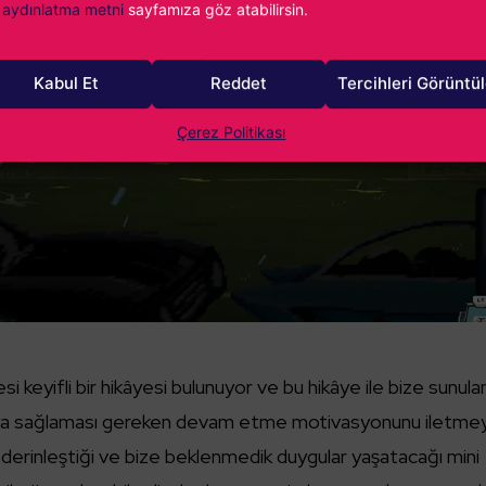
aydınlatma metni
sayfamıza göz atabilirsin.
Kabul Et
Reddet
Tercihleri Görüntü
Çerez Politikası
 keyifli bir hikâyesi bulunuyor ve bu hikâye ile bize sunula
uya sağlaması gereken devam etme motivasyonunu iletmey
 derinleştiği ve bize beklenmedik duygular yaşatacağı mini