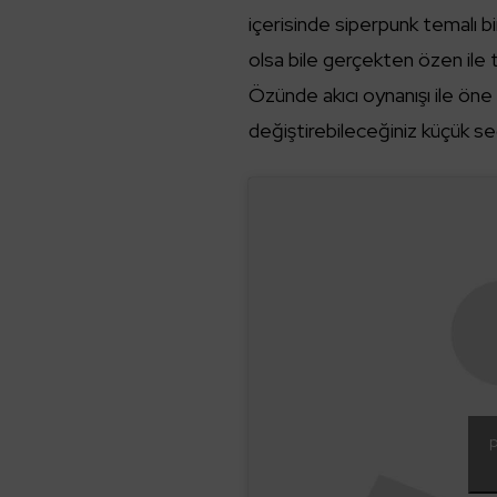
içerisinde siperpunk temalı bi
olsa bile gerçekten özen ile t
Özünde akıcı oynanışı ile öne ç
değiştirebileceğiniz küçük seç
p