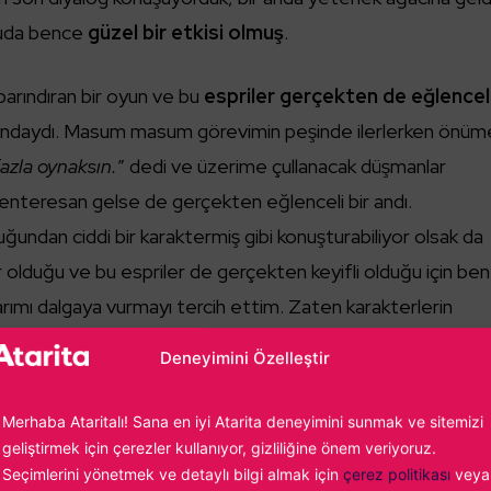
nuda bence
güzel bir etkisi olmuş
.
arındıran bir oyun ve bu
espriler gerçekten de eğlencel
rındaydı. Masum masum görevimin peşinde ilerlerken önüm
azla oynaksın.
” dedi ve üzerime çullanacak düşmanlar
enteresan gelse de gerçekten eğlenceli bir andı.
uğundan ciddi bir karaktermiş gibi konuşturabiliyor olsak da
 olduğu ve bu espriler de gerçekten keyifli olduğu için ben
ımı dalgaya vurmayı tercih ettim. Zaten karakterlerin
çları da buna göre oldu.
Deneyimini Özelleştir
Merhaba Ataritalı! Sana en iyi Atarita deneyimini sunmak ve sitemizi
geliştirmek için çerezler kullanıyor, gizliliğine önem veriyoruz.
Seçimlerini yönetmek ve detaylı bilgi almak için
çerez politikası
veya