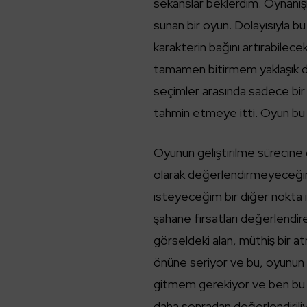
sekanslar beklerdim. Oynanışı
sunan bir oyun. Dolayısıyla b
karakterin bağını artırabile
tamamen bitirmem yaklaşık d
seçimler arasında sadece bir 
tahmin etmeye itti. Oyun bu n
Oyunun geliştirilme sürecine 
olarak değerlendirmeyeceği
isteyeceğim bir diğer nokta 
şahane fırsatları değerlendi
görseldeki alan, müthiş bir a
önüne seriyor ve bu, oyunun 
gitmem gerekiyor ve ben bu 
daha sonradan değerlendiriliy