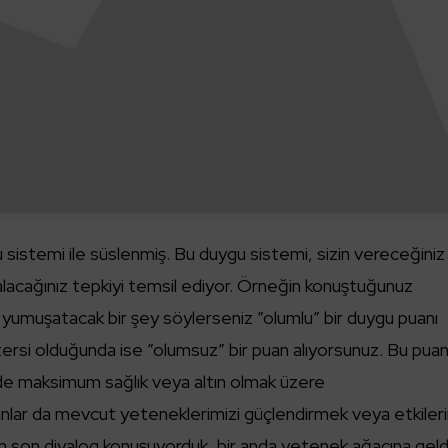
u sistemi ile süslenmiş. Bu duygu sistemi, sizin vereceğiniz
 alacağınız tepkiyi temsil ediyor. Örneğin konuştuğunuz
yumuşatacak bir şey söylerseniz ”olumlu” bir duygu puanı
rsi olduğunda ise ”olumsuz” bir puan alıyorsunuz. Bu puanl
nde maksimum sağlık veya altın olmak üzere
ınlar da mevcut yeteneklerimizi güçlendirmek veya etkileri
. En son diyalog konuşuyorduk, bir anda yetenek ağacına geld