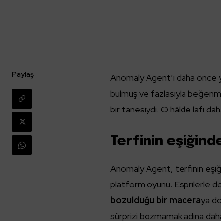
Paylaş
Anomaly Agent’ı daha önce yer
bulmuş ve fazlasıyla beğenmi
bir tanesiydi. O hâlde lafı 
Terfinin eşiğind
Anomaly Agent, terfinin eşiği
platform oyunu. Esprilerle dolu
bozulduğu bir macera
ya do
sürprizi bozmamak adına da