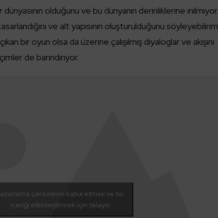
r dünyasının olduğunu ve bu dünyanın derinliklerine inilmiyor
asarlandığını ve alt yapısının oluşturulduğunu söyleyebilirim
ıkan bir oyun olsa da üzerine çalışılmış diyaloglar ve akışını
imler de barındırıyor.
azarlama çerezlerini kabul etmek ve bu
içeriği etkinleştirmek için tıklayın