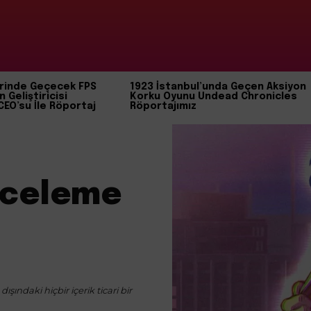
rinde Geçecek FPS
1923 İstanbul’unda Geçen Aksiyon
n Geliştiricisi
Korku Oyunu Undead Chronicles
CEO’su İle Röportaj
Röportajımız
nceleme
ışındaki hiçbir içerik ticari bir