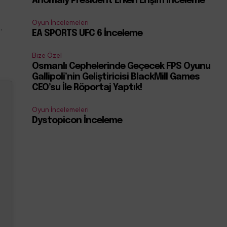
Anomaly President Erken Erişim İnceleme
Oyun İncelemeleri
.
EA SPORTS UFC 6 İnceleme
Bize Özel
Osmanlı Cephelerinde Geçecek FPS Oyunu
Gallipoli’nin Geliştiricisi BlackMill Games
CEO’su İle Röportaj Yaptık!
Oyun İncelemeleri
Dystopicon İnceleme