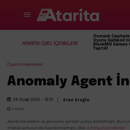
Osmanlı Cephele
Oyunu Gallipoli’ni
ATARİTA ÖZEL İÇERİKLERİ:
BlackMill Games 
Yaptık!
Oyun İncelemeleri
Anomaly Agent İ
Eren Eroğlu
24 Ocak 2024 - 15:01
9
dakika
Atarita'da reklam ve sponsorlu içerikler açıkça belirtilmiştir. Bunun d
ortaklık sonucunda hazırlanmamıştır. Bkz:
Editöryal Standartlar