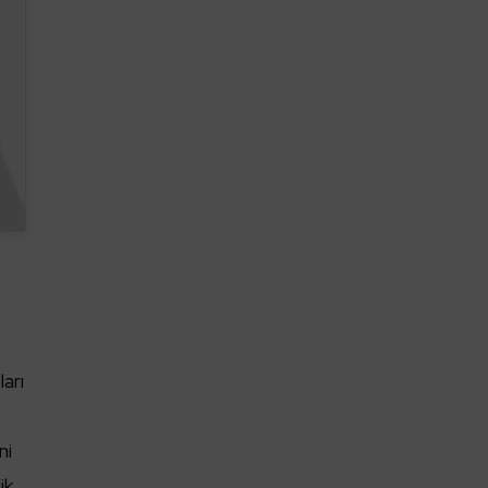
arı
ni
ik