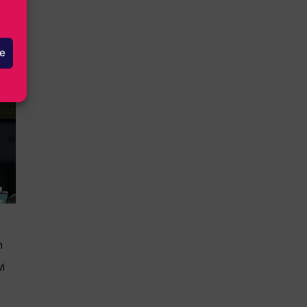
le
n
i