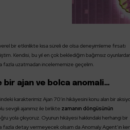
el bir etkinlikte kısa süreli de olsa deneyimleme fırsatı
ştim. Kendisi, bu yıl en çok beklediğim bağımsız oyunlarda
daha fazla uzatmadan incelememize geçelim.
e bir ajan ve bolca anomali…
ndeki karakterimiz Ajan 70’in hikâyesini konu alan bir aksiy
 sevgili ajanımız ile birlikte
zamanın döngüsünün
ğru yola çıkıyoruz. Oyunun hikâyesi hakkındaki herhangi bir
ha fazla detay vermeyecek olsam da Anomaly Agent’ın ken