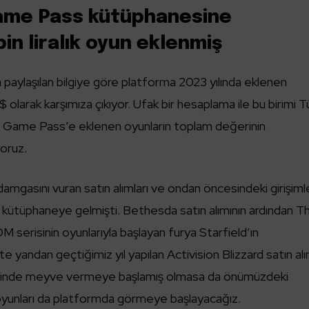
ame Pass kütüphanesine
in liralık oyun eklenmiş
 paylaşılan bilgiye göre platforma 2023 yılında eklenen
 olarak karşımıza çıkıyor. Ufak bir hesaplama ile bu birimi T
ak, Game Pass’e eklenen oyunların toplam değerinin
oruz.
damgasını vuran satın alımları ve ondan öncesindeki girişiml
a kütüphaneye gelmişti. Bethesda satın alımının ardından T
M serisinin oyunlarıyla başlayan furya Starfield’ın
e yandan geçtiğimiz yıl yapılan Activision Blizzard satın alı
inde meyve vermeye başlamış olmasa da önümüzdeki
 oyunları da platformda görmeye başlayacağız.