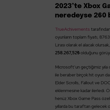
2023’te Xbox G
neredeyse 260 b
TrueAchivements
tarafından
oyunların toplam fiyatı, 8763$
Lirası olarak el alacak olurs
258.267,52₺
olduğunu görüy
Microsoft’un geçtiğimiz yıla 
ile beraber birçok hit oyun d
Elder Scrolls, Fallout ve DOO
eklenmesine kadar ilerledi. Öt
henüz Xbox Game Pass özel
yıllarda bu taraftan gelecek