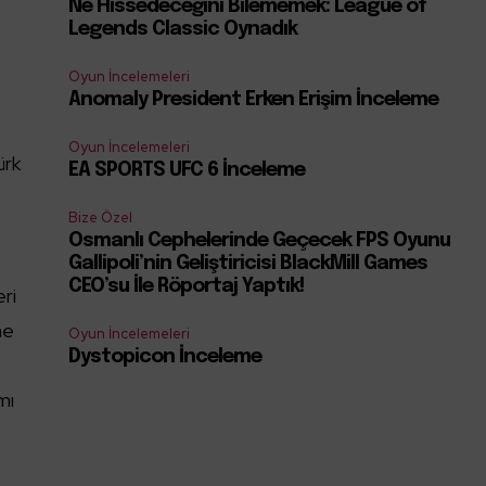
Ne Hissedeceğini Bilememek: League of
Legends Classic Oynadık
Oyun İncelemeleri
Anomaly President Erken Erişim İnceleme
Oyun İncelemeleri
ürk
EA SPORTS UFC 6 İnceleme
Bize Özel
Osmanlı Cephelerinde Geçecek FPS Oyunu
Gallipoli’nin Geliştiricisi BlackMill Games
CEO’su İle Röportaj Yaptık!
eri
he
Oyun İncelemeleri
Dystopicon İnceleme
mı