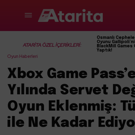
Osmanlı Cephele
Oyunu Gallipoli’ni
ATARİTA ÖZEL İÇERİKLERİ:
BlackMill Games 
Yaptık!
Oyun Haberleri
Xbox Game Pass’
Yılında Servet De
Oyun Eklenmiş: Tü
ile Ne Kadar Ediy