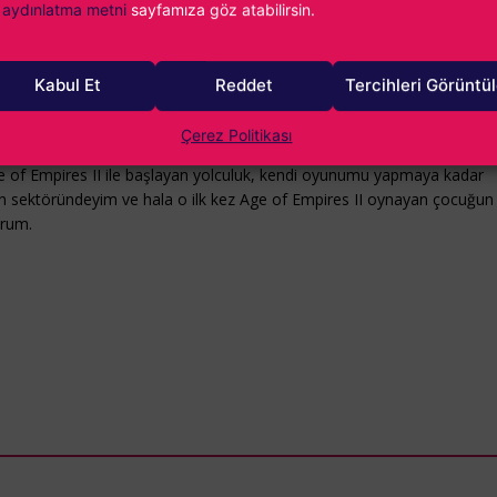
aydınlatma metni
sayfamıza göz atabilirsin.
Kabul Et
Reddet
Tercihleri Görüntü
ürlek
Çerez Politikası
ni yaygınlaştığı dönemlerde bir çocuk olarak video oyunlarıyla ilk bakı
e of Empires II ile başlayan yolculuk, kendi oyunumu yapmaya kadar
yun sektöründeyim ve hala o ilk kez Age of Empires II oynayan çocuğun
orum.