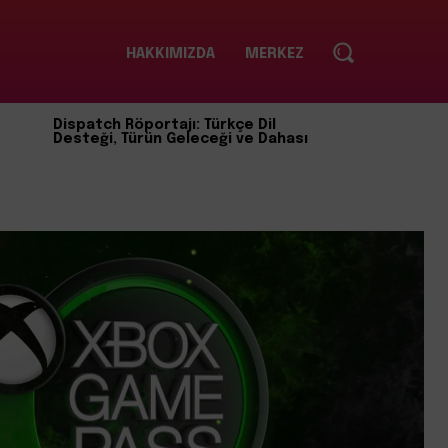
HAKKIMIZDA
MERKEZ
Dispatch Röportajı: Türkçe Dil
Desteği, Türün Geleceği ve Dahası