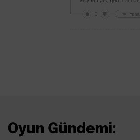
Er yada geç geri adım at
0
Yanıt
Oyun Gündemi: