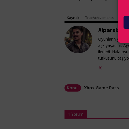
Kaynak:
TrueAchivements
Alparslan G
Oyunların yeni ye
aşk yaşadım. Ag
ilerledi. Hala o
tutkusunu taşıy
Xbox Game Pass
Konu:
1 Yorum