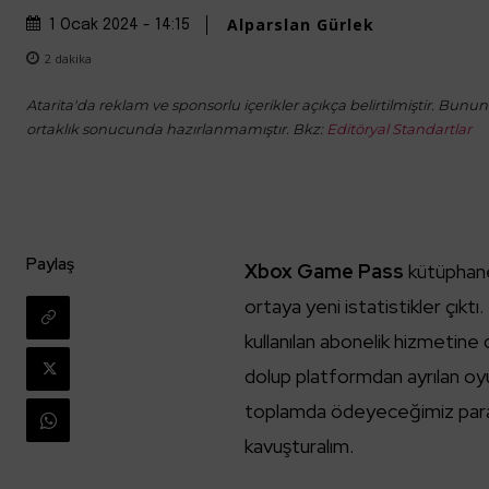
Alparslan Gürlek
1 Ocak 2024 - 14:15
2
dakika
Atarita'da reklam ve sponsorlu içerikler açıkça belirtilmiştir. Bunun d
ortaklık sonucunda hazırlanmamıştır. Bkz:
Editöryal Standartlar
Paylaş
Xbox Game Pass
kütüphane
ortaya yeni istatistikler çık
kullanılan abonelik hizmetine 
dolup platformdan ayrılan oyu
toplamda ödeyeceğimiz para 
kavuşturalım.