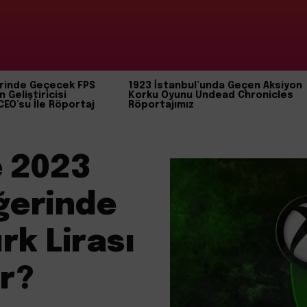
rinde Geçecek FPS
1923 İstanbul’unda Geçen Aksiyon
n Geliştiricisi
Korku Oyunu Undead Chronicles
CEO’su İle Röportaj
Röportajımız
e 2023
ğerinde
rk Lirası
or?