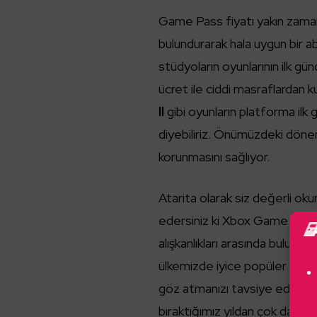
Game Pass fiyatı yakın zama
bulundurarak hala uygun bir a
stüdyoların oyunlarının ilk g
ücret ile ciddi masraflardan k
II
gibi oyunların platforma ilk 
diyebiliriz. Önümüzdeki dön
korunmasını sağlıyor.
Atarita olarak siz değerli okur
edersiniz ki Xbox Game Pass
alışkanlıkları arasında bulun
ülkemizde iyice popüler hale
göz atmanızı tavsiye edebili
bıraktığımız yıldan çok daha k