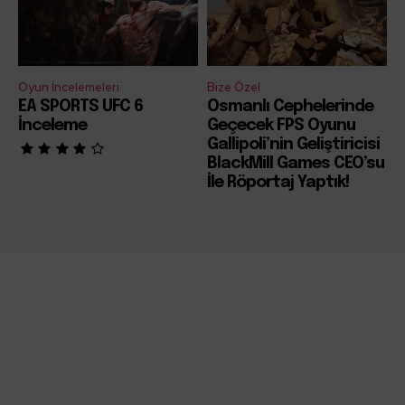
Oyun İncelemeleri
Bize Özel
EA SPORTS UFC 6
Osmanlı Cephelerinde
İnceleme
Geçecek FPS Oyunu
Gallipoli’nin Geliştiricisi
BlackMill Games CEO’su
İle Röportaj Yaptık!