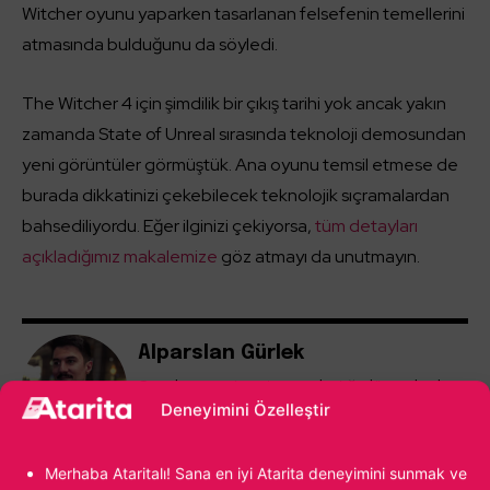
Witcher oyunu yaparken tasarlanan felsefenin temellerini
atmasında bulduğunu da söyledi.
The Witcher 4 için şimdilik bir çıkış tarihi yok ancak yakın
zamanda State of Unreal sırasında teknoloji demosundan
yeni görüntüler görmüştük. Ana oyunu temsil etmese de
burada dikkatinizi çekebilecek teknolojik sıçramalardan
bahsediliyordu. Eğer ilginizi çekiyorsa,
tüm detayları
açıkladığımız makalemize
göz atmayı da unutmayın.
Alparslan Gürlek
Oyunların yeni yeni yaygınlaştığı dönemlerde
bir çocuk olarak video oyunlarıyla ilk bakışta
Deneyimini Özelleştir
aşk yaşadım. Age of Empires II ile başlayan
yolculuk, kendi oyunumu yapmaya kadar
Merhaba Ataritalı! Sana en iyi Atarita deneyimini sunmak ve
ilerledi. Hala oyun sektöründeyim ve hala o ilk