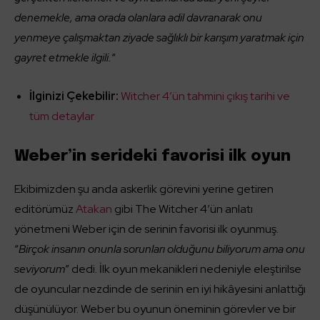
denemekle, ama orada olanlara adil davranarak onu
yenmeye çalışmaktan ziyade sağlıklı bir karışım yaratmak için
gayret etmekle ilgili.
“
İlginizi Çekebilir:
Witcher 4’ün tahmini çıkış tarihi ve
tüm detaylar
Weber’in serideki favorisi ilk oyun
Ekibimizden şu anda askerlik görevini yerine getiren
editörümüz
Atakan
gibi The Witcher 4’ün anlatı
yönetmeni Weber için de serinin favorisi ilk oyunmuş.
“
Birçok insanın onunla sorunları olduğunu biliyorum ama onu
seviyorum
” dedi. İlk oyun mekanikleri nedeniyle eleştirilse
de oyuncular nezdinde de serinin en iyi hikâyesini anlattığı
düşünülüyor. Weber bu oyunun öneminin görevler ve bir