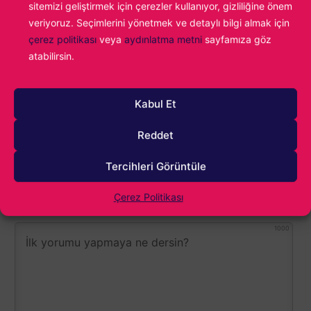
sitemizi geliştirmek için çerezler kullanıyor, gizliliğine önem
kez Age of Empires II oynayan çocuğun
veriyoruz. Seçimlerini yönetmek ve detaylı bilgi almak için
tutkusunu taşıyorum.
çerez politikası
veya
aydınlatma metni
sayfamıza göz
atabilirsin.
The Witcher IV
Konu:
Kabul Et
Reddet
Tercihleri Görüntüle
Çerez Politikası
1000