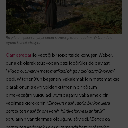
Bu yılın başlarında yayınlanan teknoloji demosundan bir kare. Asıl
oyunu temsil etmiyor.
Gamesradar
ile yaptığı bir röportajda konuşan Weber,
buna ek olarak stüdyodan bazı içgörüler de paylaştı.
“
Video oyunlarını matematiksel bir şey gibi görmüyorum
”
dedi. Witcher 3’ün başarısını yakalamak için matematiksel
olarak onunla aynı yoldan gitmenin bir çözüm
olmayacağını vurguladı. Aynı başarıyı yakalamak için
yapılması gerekenin “
Bir oyun nasıl yapılır, bu konulara
gerçekten nasıl önem verilir, hikâyeler nasıl anlatılır”
sorularının yanıtlanması olduğunu söyledi. “
Bence bu
gerçekten ilerlemek ve aynı zamanda bazı yeni şeyler