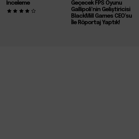
İnceleme
Geçecek FPS Oyunu
Gallipoli’nin Geliştiricisi
BlackMill Games CEO’su
İle Röportaj Yaptık!