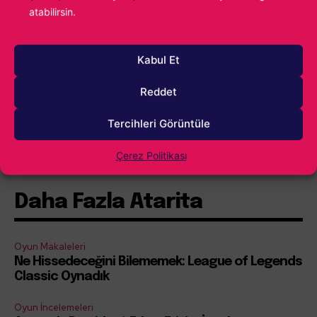
atabilirsin.
Kabul Et
Reddet
Tercihleri Görüntüle
İçindekiler
Göster
Çerez Politikası
Daha Fazla Atarita
Oyun Makaleleri
Ne Hissedeceğini Bilememek: League of Legends
Classic Oynadık
Oyun İncelemeleri