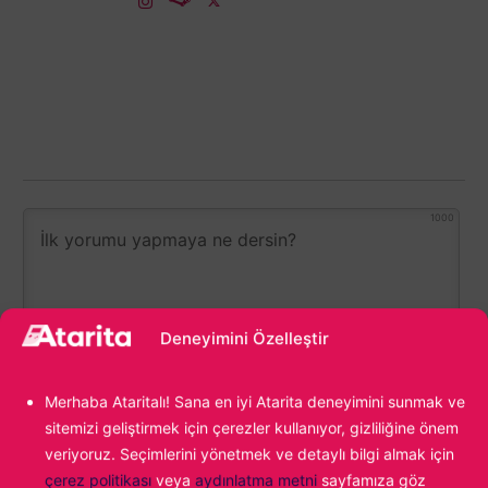
1000
Deneyimini Özelleştir
Merhaba Ataritalı! Sana en iyi Atarita deneyimini sunmak ve
sitemizi geliştirmek için çerezler kullanıyor, gizliliğine önem
veriyoruz. Seçimlerini yönetmek ve detaylı bilgi almak için
0
YORUM
çerez politikası
veya
aydınlatma metni
sayfamıza göz