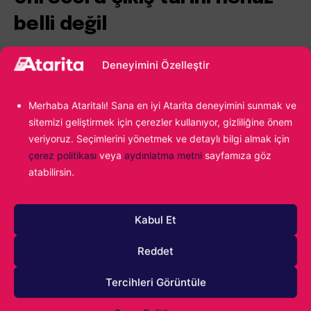
belli değil
Unrecord çıkış tarihi hakkında sorulduğunda geliştirici ekip
Deneyimini Özelleştir
henüz net bir şey söylemedi. Yapılan açıklamada 2022
yılında yayınlanan videonun aşırı beğenilmesinin onlar için
Merhaba Ataritalı! Sana en iyi Atarita deneyimini sunmak ve
bir şans ve fırsat olduğu vurgulandı. Zira henüz ön
sitemizi geliştirmek için çerezler kullanıyor, gizliliğine önem
prodüksiyon aşamasında olan bir oyunun bu denli ilgi
veriyoruz. Seçimlerini yönetmek ve detaylı bilgi almak için
çerez politikası
veya
aydınlatma metni
sayfamıza göz
çekip beğenilmesi çok sık rastlanılan bir durum değil.
atabilirsin.
Geliştirici bu şansı kabul ettiklerini söylüyor ancak henüz
net bir çıkış tarihi verebilecek durumda değiller. Kendilerini
Kabul Et
finanse eden bağımsız bir stüdyo oldukları için çıkış tarihi
Reddet
duyurusu biraz daha zaman isteyecek gibi görünüyor.
Tercihleri Görüntüle