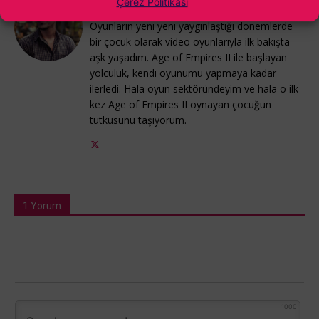
Çerez Politikası
Alparslan Gürlek
Oyunların yeni yeni yaygınlaştığı dönemlerde
bir çocuk olarak video oyunlarıyla ilk bakışta
aşk yaşadım. Age of Empires II ile başlayan
yolculuk, kendi oyunumu yapmaya kadar
ilerledi. Hala oyun sektöründeyim ve hala o ilk
kez Age of Empires II oynayan çocuğun
tutkusunu taşıyorum.
1 Yorum
1000