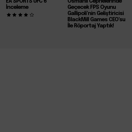
EA SPORTS UFC 6
Osmanlı Cephelerinde
İnceleme
Geçecek FPS Oyunu
Gallipoli’nin Geliştiricisi
BlackMill Games CEO’su
İle Röportaj Yaptık!