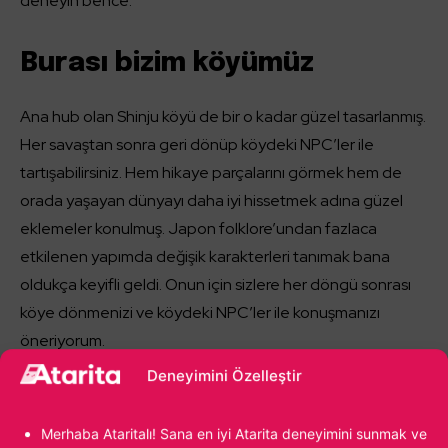
deneyin bence.
Burası bizim köyümüz
Ana hub olan Shinju köyü de bir o kadar güzel tasarlanmış.
Her savaştan sonra geri dönüp köydeki NPC’ler ile
tartışabilirsiniz. Hem hikaye parçalarını görmek hem de
orada yaşayan dünyayı daha iyi hissetmek adına güzel
eklemeler konulmuş. Japon folklore’undan fazlaca
etkilenen yapımda değişik karakterleri tanımak bana
oldukça keyifli geldi. Onun için sizlere her döngü sonrası
köye dönmenizi ve köydeki NPC’ler ile konuşmanızı
öneriyorum.
Deneyimini Özelleştir
Bunun yanı sıra karakterlerinizi güçlendirme yeriniz yine
burası olacak. Her bir karakterinizin statlarını buradan
Merhaba Ataritalı! Sana en iyi Atarita deneyimini sunmak ve