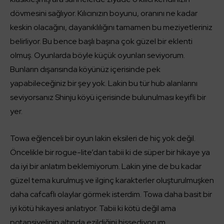
dövmesini sağlıyor. Kılıcınızın boyunu, oranını ne kadar
keskin olacağını, dayanıklılığını tamamen bu meziyetleriniz
belirliyor. Bu bence başlı başına çok güzel bir eklenti
olmuş. Oyunlarda böyle küçük oyunları seviyorum.
Bunların dışarısında köyünüz içerisinde pek
yapabileceğiniz bir şey yok. Lakin bu tür hub alanlarını
seviyorsanız Shinju köyü içerisinde bulunulması keyifli bir
yer.
Towa eğlenceli bir oyun lakin eksileri de hiç yok değil.
Öncelikle bir rogue-lite’dan tabii ki de süper bir hikaye ya
da iyi bir anlatım beklemiyorum. Lakin yine de bu kadar
güzel tema kurulmuş ve ilginç karakterler oluşturulmuşken
daha cafcaflı olaylar görmek isterdim. Towa daha basit bir
iyi kötü hikayesi anlatıyor. Tabii ki kötü değil ama
potansiyelinin altında ezildiğini hissediyorum.