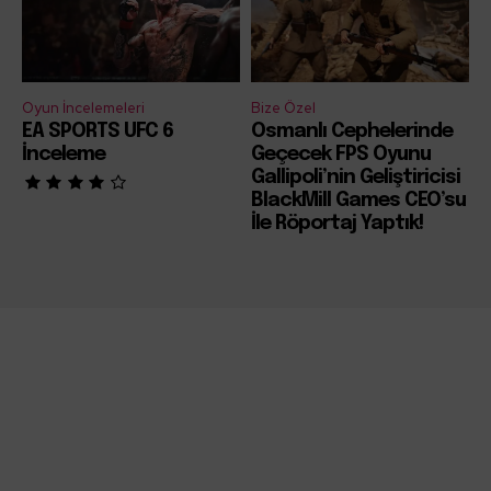
Oyun İncelemeleri
Bize Özel
EA SPORTS UFC 6
Osmanlı Cephelerinde
İnceleme
Geçecek FPS Oyunu
Gallipoli’nin Geliştiricisi
BlackMill Games CEO’su
İle Röportaj Yaptık!