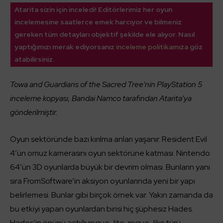
Atarita sizin için inceledi! Editörlerimiz her oyun
incelemesine saatlerce emek harcıyor ve bilmeniz
gereken tüm detayları objektif şekilde ele alıyor. Nasıl
yaptığımızı merak ediyorsanız
inceleme politikamıza
göz
atabilirsiniz.
Towa and Guardians of the Sacred Tree’nin PlayStation 5
inceleme kopyası, Bandai Namco tarafından Atarita’ya
gönderilmiştir.
Oyun sektöründe bazı kırılma anları yaşanır. Resident Evil
4’ün omuz kamerasını oyun sektörüne katması. Nintendo
64’ün 3D oyunlarda büyük bir devrim olması. Bunların yanı
sıra FromSoftware’in aksiyon oyunlarında yeni bir yapı
belirlemesi. Bunlar gibi birçok örnek var. Yakın zamanda da
bu etkiyi yapan oyunlardan birisi hiç şüphesiz Hades.
Hades’in önünü açtığı rogue-lite, rogue-like türü