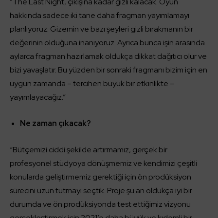
“The Last Night, çıkışına kadar gizli kalacak. Oyun
hakkında sadece iki tane daha fragman yayımlamayı
planlıyoruz. Gizemin ve bazı şeyleri gizli bırakmanın bir
değerinin olduğuna inanıyoruz. Ayrıca bunca işin arasında
aylarca fragman hazırlamak oldukça dikkat dağıtıcı olur ve
bizi yavaşlatır. Bu yüzden bir sonraki fragmanı bizim için en
uygun zamanda – tercihen büyük bir etkinlikte –
yayımlayacağız.”
Ne zaman çıkacak?
“Bütçemizi ciddi şekilde artırmamız, gerçek bir
profesyonel stüdyoya dönüşmemiz ve kendimizi çeşitli
konularda geliştirmemiz gerektiği için ön prodüksiyon
sürecini uzun tutmayı seçtik. Proje şu an oldukça iyi bir
durumda ve ön prodüksiyonda test ettiğimiz vizyonu
gerçekleştirmek için 2021’e daha büyük ve kıdemli bir