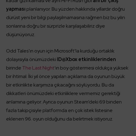
kadar gizli kalması ve aynı Hi-Fi Rush gibi
ani bir çıkış
yapması
planlanıyor. Bu yüzden hakkında yıllardır doğru
dürüst yeni bir bilgi paylaşılmamasına rağmen biz bu yılın
sonlarına doğru bir sürprizle karşılaşabiliriz diye
düşünüyoruz.
Odd Tales’ın oyun için Microsoft’la kurduğu ortaklık
dolayısıyla önümüzdeki
ID@Xbox etkinliklerinden
birinde
The Last Night
‘ın boy göstermesi oldukça yüksek
bir ihtimal. İki yıl önce yapılan açıklama da oyunun büyük
bir etkinlikte karşımıza çıkacağını söylüyordu. Bu da
dikkatleri önümüzdeki etkinliklere vermemiz gerektiği
anlamına geliyor. Ayrıca oyunun Steam’deki 69 binden
fazla takipçisiyle platformda en çok istek listesine
eklenen 96. oyun olduğunu da belirtmek istiyoruz.