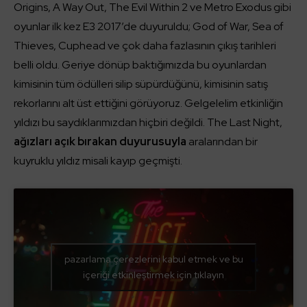
Origins, A Way Out, The Evil Within 2 ve Metro Exodus gibi
oyunlar ilk kez E3 2017’de duyuruldu; God of War, Sea of
Thieves, Cuphead ve çok daha fazlasının çıkış tarihleri
belli oldu. Geriye dönüp baktığımızda bu oyunlardan
kimisinin tüm ödülleri silip süpürdüğünü, kimisinin satış
rekorlarını alt üst ettiğini görüyoruz. Gelgelelim etkinliğin
yıldızı bu saydıklarımızdan hiçbiri değildi. The Last Night,
ağızları açık bırakan duyurusuyla
aralarından bir
kuyruklu yıldız misali kayıp geçmişti.
pazarlama çerezlerini kabul etmek ve bu
içeriği etkinleştirmek için tıklayın