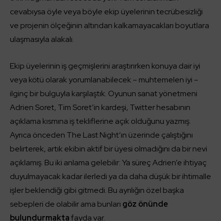
cevabıysa öyle veya böyle ekip üyelerinin tecrübesizliği
ve projenin ölçeğinin altından kalkamayacakları boyutlara
ulaşmasıyla alakalı.
Ekip üyelerinin iş geçmişlerini araştırırken konuya dair iyi
veya kötü olarak yorumlanabilecek – muhtemelen iyi –
ilginç bir bulguyla karşılaştık. Oyunun sanat yönetmeni
Adrien Soret, Tim Soret’in kardeşi, Twitter hesabının
açıklama kısmına iş tekliflerine açık olduğunu yazmış.
Ayrıca önceden The Last Night’ın üzerinde çalıştığını
belirterek, artık ekibin aktif bir üyesi olmadığını da bir nevi
açıklamış. Bu iki anlama gelebilir: Ya süreç Adrien’e ihtiyaç
duyulmayacak kadar ilerledi ya da daha düşük bir ihtimalle
işler beklendiği gibi gitmedi. Bu ayrılığın özel başka
sebepleri de olabilir ama bunları
göz önünde
bulundurmakta
fayda var.