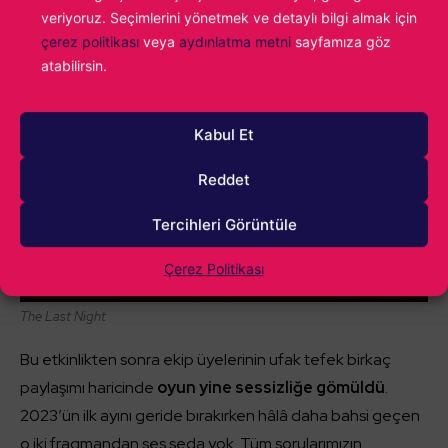
veriyoruz. Seçimlerini yönetmek ve detaylı bilgi almak için
etmiş.
çerez politikası
veya
aydınlatma metni
sayfamıza göz
atabilirsin.
Kabul Et
Reddet
Tercihleri Görüntüle
Çerez Politikası
The Last Night
Bu etkinlikten sonra ekip üyelerinin ufak tefek birkaç
paylaşımı haricinde
oyun yine sessizliğe gömüldü
.
2023’ün ilk ayını geride bırakırken hâlâ daha bahsi geçen
o iki fragmandan ses seda yok. Tüm sorularımızın