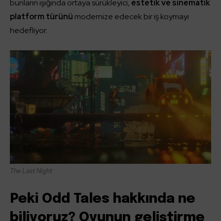
bunların ışığında ortaya sürükleyici,
estetik ve sinematik
platform türünü
modernize edecek bir iş koymayı
hedefliyor.
The Last Night
Peki Odd Tales hakkında ne
biliyoruz? Oyunun geliştirme