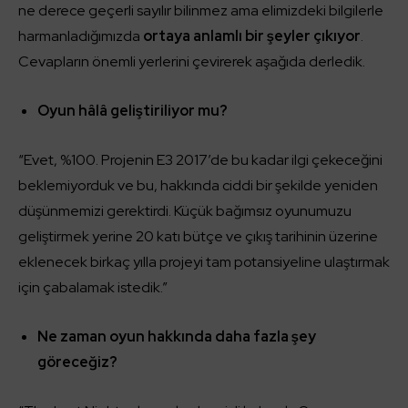
ne derece geçerli sayılır bilinmez ama elimizdeki bilgilerle
harmanladığımızda
ortaya anlamlı bir şeyler çıkıyor
.
Cevapların önemli yerlerini çevirerek aşağıda derledik.
Oyun hâlâ geliştiriliyor mu?
“Evet, %100. Projenin E3 2017’de bu kadar ilgi çekeceğini
beklemiyorduk ve bu, hakkında ciddi bir şekilde yeniden
düşünmemizi gerektirdi. Küçük bağımsız oyunumuzu
geliştirmek yerine 20 katı bütçe ve çıkış tarihinin üzerine
eklenecek birkaç yılla projeyi tam potansiyeline ulaştırmak
için çabalamak istedik.”
Ne zaman oyun hakkında daha fazla şey
göreceğiz?