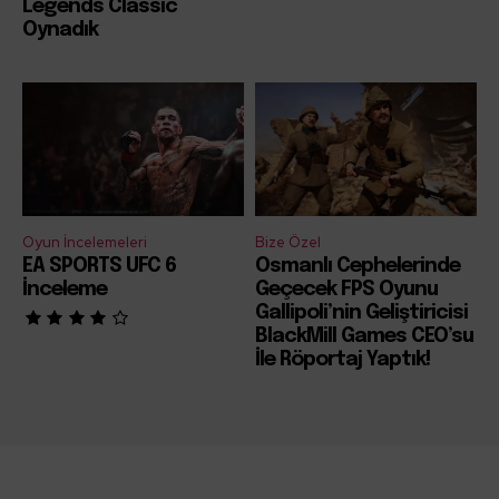
Legends Classic
Oynadık
Oyun İncelemeleri
Bize Özel
EA SPORTS UFC 6
Osmanlı Cephelerinde
İnceleme
Geçecek FPS Oyunu
Gallipoli’nin Geliştiricisi
BlackMill Games CEO’su
İle Röportaj Yaptık!