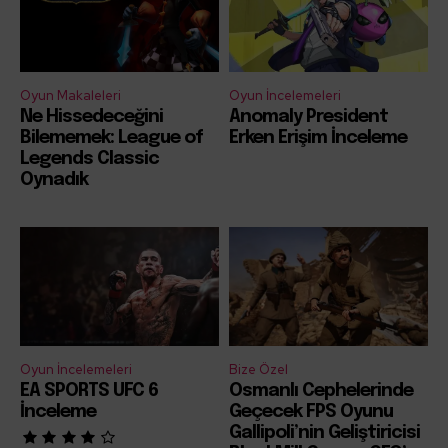
Oyun Makaleleri
Oyun İncelemeleri
Ne Hissedeceğini
Anomaly President
Bilememek: League of
Erken Erişim İnceleme
Legends Classic
Oynadık
Oyun İncelemeleri
Bize Özel
EA SPORTS UFC 6
Osmanlı Cephelerinde
İnceleme
Geçecek FPS Oyunu
Gallipoli’nin Geliştiricisi