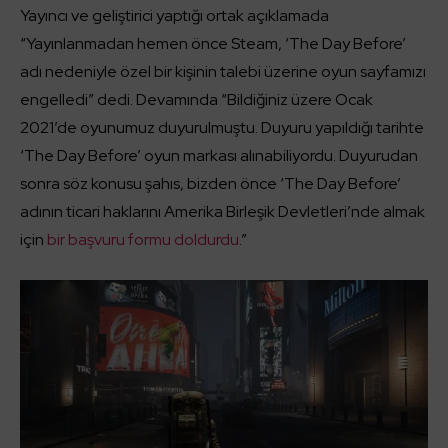
Yayıncı ve geliştirici yaptığı ortak açıklamada
“Yayınlanmadan hemen önce Steam, ‘The Day Before’
adı nedeniyle özel bir kişinin talebi üzerine oyun sayfamızı
engelledi” dedi. Devamında “Bildiğiniz üzere Ocak
2021’de oyunumuz duyurulmuştu. Duyuru yapıldığı tarihte
‘The Day Before’ oyun markası alınabiliyordu. Duyurudan
sonra söz konusu şahıs, bizden önce ‘The Day Before’
adının ticari haklarını Amerika Birleşik Devletleri’nde almak
için
bir başvuru formu doldurdu
.”