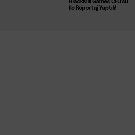
BlackMill Games CEO’su
İle Röportaj Yaptık!