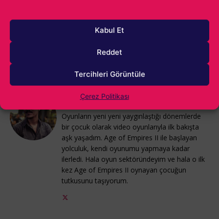
Teşekkürler ve desteğinizi umuyoruz.
Kabul Et
Reddet
Tüm samimiyetimizle, MyTona ve Fntastic.
Tercihleri Görüntüle
Çerez Politikası
Alparslan Gürlek
Oyunların yeni yeni yaygınlaştığı dönemlerde
bir çocuk olarak video oyunlarıyla ilk bakışta
aşk yaşadım. Age of Empires II ile başlayan
yolculuk, kendi oyunumu yapmaya kadar
ilerledi. Hala oyun sektöründeyim ve hala o ilk
kez Age of Empires II oynayan çocuğun
tutkusunu taşıyorum.