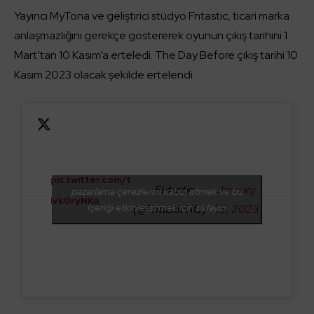
Yayıncı MyTona ve geliştirici stüdyo Fntastic, ticari marka
anlaşmazlığını gerekçe göstererek oyunun çıkış tarihini 1
Mart’tan 10 Kasım’a erteledi. The Day Before çıkış tarihi 10
Kasım 2023 olacak şekilde ertelendi.
pic.twitter.com/t
— Fntastic
January
pazarlama çerezlerini kabul etmek ve bu
lvk0ryNKo
içeriği etkinleştirmek için tıklayın
(@FntasticHQ)
25, 2023