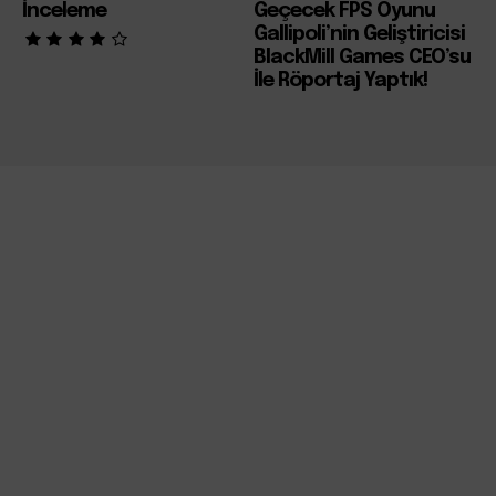
İnceleme
Geçecek FPS Oyunu
Gallipoli’nin Geliştiricisi
BlackMill Games CEO’su
İle Röportaj Yaptık!