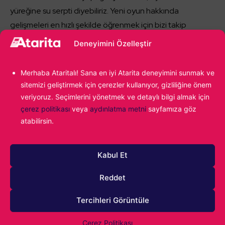
yüreğine su serpti diyebiliriz. Yeni oyun hakkında
gelişmeleri en hızlı şekilde öğrenmek için bizi takip
etmeye devam edin. Ayrıca görüşlerinizi, hemen aşağıda
Deneyimini Özelleştir
yer alan yorumlar kısmında paylaşmayı da unutmayın.
Merhaba Ataritalı! Sana en iyi Atarita deneyimini sunmak ve
sitemizi geliştirmek için çerezler kullanıyor, gizliliğine önem
veriyoruz. Seçimlerini yönetmek ve detaylı bilgi almak için
Alparslan Gürlek
çerez politikası
veya
aydınlatma metni
sayfamıza göz
Oyunların yeni yeni yaygınlaştığı dönemlerde
atabilirsin.
bir çocuk olarak video oyunlarıyla ilk bakışta
aşk yaşadım. Age of Empires II ile başlayan
yolculuk, kendi oyunumu yapmaya kadar
Kabul Et
ilerledi. Hala oyun sektöründeyim ve hala o ilk
kez Age of Empires II oynayan çocuğun
Reddet
tutkusunu taşıyorum.
Tercihleri Görüntüle
Subnautica 2
Konu:
Çerez Politikası